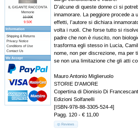
D’alcune di queste donne ci si potre
IL GIGANTE RACCONTA
Memorie
innamorare. La peggiore procede a un
10.00€
effetti, l’autore si dichiara innamora
9.50€
volta i ruoli. Che forse tutto si risol
Information
Shipping & Returns
padre che non è riuscito, non biolog
Privacy Notice
trasforma egli stesso in Lucia, Camill
Conditions of Use
Contact Us
nome, non per discrezione, ma per ti
We Accept
se non una limitazione che gli atti
Mauro Antonio Miglieruolo
STORIE D'AMORE
Copertina di Dionisio Di Francescan
Edizioni Solfanelli
[ISBN-978-88-3305-524-4]
Pagg. 120 - € 11,00
Reviews