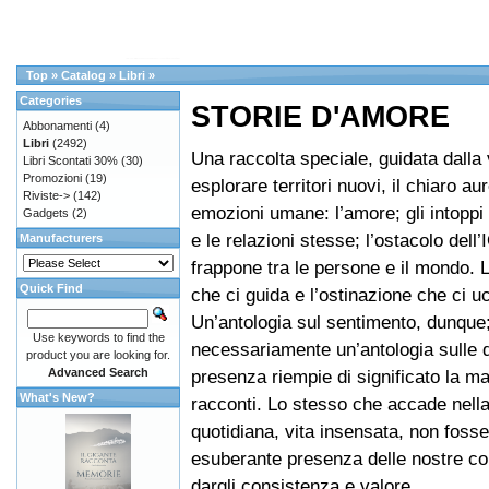
Top
»
Catalog
»
Libri
»
Categories
STORIE D'AMORE
Abbonamenti
(4)
Libri
(2492)
Una raccolta speciale, guidata dalla 
Libri Scontati 30%
(30)
Promozioni
(19)
esplorare territori nuovi, il chiaro au
Riviste->
(142)
emozioni umane: l’amore; gli intoppi 
Gadgets
(2)
e le relazioni stesse; l’ostacolo dell’
Manufacturers
frappone tra le persone e il mondo. L
Quick Find
che ci guida e l’ostinazione che ci u
Un’antologia sul sentimento, dunque;
Use keywords to find the
necessariamente un’antologia sulle 
product you are looking for.
Advanced Search
presenza riempie di significato la m
What's New?
racconti. Lo stesso che accade nella
quotidiana, vita insensata, non fosse
esuberante presenza delle nostre c
dargli consistenza e valore.