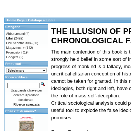
Home Page
»
Catalogo
»
Libri
»
Categorie
THE ILLUSION OF 
Abbonamenti
(4)
CHRONOLOGICAL F
Libri
(2492)
Libri Scontati 30%
(30)
Magazines->
(142)
The main contention of this book is t
Promozioni
(19)
Gadgets
(2)
strongly held belief in some sort of i
Produttori
progress of mankind is a fallacy, mo
uncritical elitarian conception of his
Ricerca Veloce
cannot be taken for granted. In this 
ideologies, both right and left, have 
Usa parole chiave per
the role of mass self-deception.
cercare il prodotto
desiderato.
Critical sociological analysis could 
Ricerca avanzata
useful tool to explode the false ideol
Cosa c'e' di nuovo?
promises.