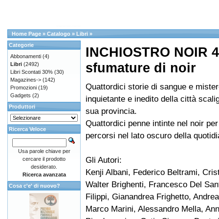
Home Page
»
Catalogo
»
Libri
»
Categorie
INCHIOSTRO NOIR 4 U
Abbonamenti
(4)
sfumature di noir
Libri
(2492)
Libri Scontati 30%
(30)
Magazines->
(142)
Quattordici storie di sangue e mister
Promozioni
(19)
Gadgets
(2)
inquietante e inedito della città scali
Produttori
sua provincia.
Quattordici penne intinte nel noir per
Ricerca Veloce
percorsi nel lato oscuro della quotidi
Usa parole chiave per
Gli Autori:
cercare il prodotto
desiderato.
Kenji Albani, Federico Beltrami, Crist
Ricerca avanzata
Walter Brighenti, Francesco Del San
Cosa c'e' di nuovo?
Filippi, Gianandrea Frighetto, Andre
Marco Marini, Alessandro Mella, An