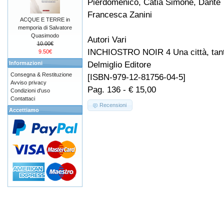
Pierdomenico, Catia Simone, Dante T
Francesca Zanini
ACQUE E TERRE in
memporia di Salvatore
Quasimodo
Autori Vari
10.00€
INCHIOSTRO NOIR 4 Una città, tante
9.50€
Delmiglio Editore
Informazioni
Consegna & Restituzione
[ISBN-979-12-81756-04-5]
Avviso privacy
Pag. 136 - € 15,00
Condizioni d'uso
Contattaci
Recensioni
Accettiamo