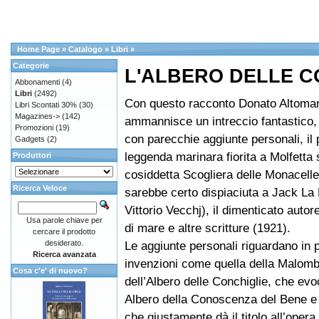
Home Page
»
Catalogo
»
Libri
»
Categorie
L'ALBERO DELLE C
Abbonamenti
(4)
Libri
(2492)
Con questo racconto Donato Altomar
Libri Scontati 30%
(30)
Magazines->
(142)
ammannisce un intreccio fantastico,
Promozioni
(19)
con parecchie aggiunte personali, il 
Gadgets
(2)
leggenda marinara fiorita a Molfetta 
Produttori
cosiddetta Scogliera delle Monacell
Ricerca Veloce
sarebbe certo dispiaciuta a Jack La 
Vittorio Vecchj), il dimenticato auto
Usa parole chiave per
di mare e altre scritture (1921).
cercare il prodotto
desiderato.
Le aggiunte personali riguardano in p
Ricerca avanzata
invenzioni come quella della Malom
Cosa c'e' di nuovo?
dell’Albero delle Conchiglie, che evoc
Albero della Conoscenza del Bene e
che giustamente dà il titolo all’opera,