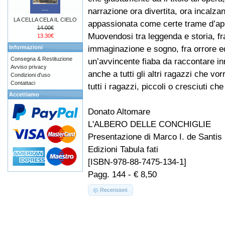
narrazione ora divertita, ora incalza
LA CELLA CELA IL CIELO
appassionata come certe trame d’ap
14.00€
Muovendosi tra leggenda e storia, fra
13.30€
immaginazione e sogno, fra orrore e
Informazioni
Consegna & Restituzione
un’avvincente fiaba da raccontare inn
Avviso privacy
anche a tutti gli altri ragazzi che v
Condizioni d'uso
Contattaci
tutti i ragazzi, piccoli o cresciuti che
Accettiamo
Donato Altomare
L'ALBERO DELLE CONCHIGLIE
Presentazione di Marco I. de Santis
Edizioni Tabula fati
[ISBN-978-88-7475-134-1]
Pagg. 144 - € 8,50
Recensioni