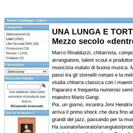
Inicio
»
Catálogo
»
Libri
»
Categorías
UNA LUNGA E TOR
Abbonamenti
(4)
Mezzo secolo «dentr
Libri
(2492)
Libri Scontati 30%
(30)
Promozioni
(19)
Marco Rinalduzzi, chitarrista, compo
Riviste->
(142)
Gadgets
(2)
arrangiatore, talent scout e produtto
Fabricantes
musicista malato di buona musica. M
passi tra gli stornelli romani e la mel
Búsqueda Rápida
studia chitarra classica con i maestr
Papararo e frequenta numerosi semin
Use palabras clave para
maestro Mario Gangi.
encontrar el producto que
busca.
Poi, un giorno, incontra Jimi Hendrix
Búsqueda Avanzada
arriva il primo shock che dura fino al
Que es lo Nuevo ?
grandi del jazz, passando per la mus
Ha suonato/lavorato/arrangiato/prodo