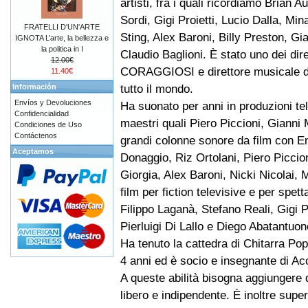
artisti, fra i quali ricordiamo Brian A
Sordi, Gigi Proietti, Lucio Dalla, Mi
FRATELLI D'UN'ARTE
Sting, Alex Baroni, Billy Preston, Gi
IGNOTA L’arte, la bellezza e
la politica in I
Claudio Baglioni. È stato uno dei dir
12.00€
CORAGGIOSI e direttore musicale de
11.40€
tutto il mondo.
Información
Envíos y Devoluciones
Ha suonato per anni in produzioni t
Confidencialidad
maestri quali Piero Piccioni, Giann
Condiciones de Uso
Contáctenos
grandi colonne sonore da film con E
Aceptamos
Donaggio, Riz Ortolani, Piero Picci
Giorgia, Alex Baroni, Nicki Nicolai, 
film per fiction televisive e per spet
Filippo Laganà, Stefano Reali, Gigi
Pierluigi Di Lallo e Diego Abatantuon
Ha tenuto la cattedra di Chitarra Pop
4 anni ed è socio e insegnante di Ac
A queste abilità bisogna aggiungere q
libero e indipendente. È inoltre supe