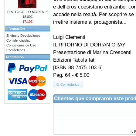
e dell’eros coesistono entrambe, com
PROTOCOLLO MORTALE
accade nella realtà. Per scoprire se 
18.00€
irretire insieme al protagonista...
17.10€
Información
Envíos y Devoluciones
Luigi Clementi
Confidencialidad
IL RITORNO DI DORIAN GRAY
Condiciones de Uso
Contáctenos
Presentazione di Marina Crescenti
Aceptamos
Edizioni Tabula fati
[ISBN-88-7475-103-6]
Pag. 64 - € 5,00
Comentarios
Clientes que compraron este pro
IL 