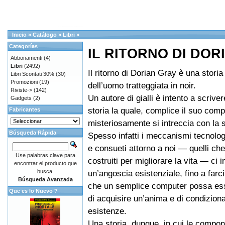
Inicio
»
Catálogo
»
Libri
»
Categorías
IL RITORNO DI DOR
Abbonamenti
(4)
Libri
(2492)
Il ritorno di Dorian Gray è una storia
Libri Scontati 30%
(30)
Promozioni
(19)
dell’uomo tratteggiata in noir.
Riviste->
(142)
Un autore di gialli è intento a scriv
Gadgets
(2)
storia la quale, complice il suo comp
Fabricantes
misteriosamente si intreccia con la s
Búsqueda Rápida
Spesso infatti i meccanismi tecnolog
e consueti attorno a noi — quelli ch
Use palabras clave para
costruiti per migliorare la vita — ci i
encontrar el producto que
busca.
un’angoscia esistenziale, fino a far
Búsqueda Avanzada
che un semplice computer possa ess
Que es lo Nuevo ?
di acquisire un’anima e di condiziona
esistenze.
Una storia, dunque, in cui le compone