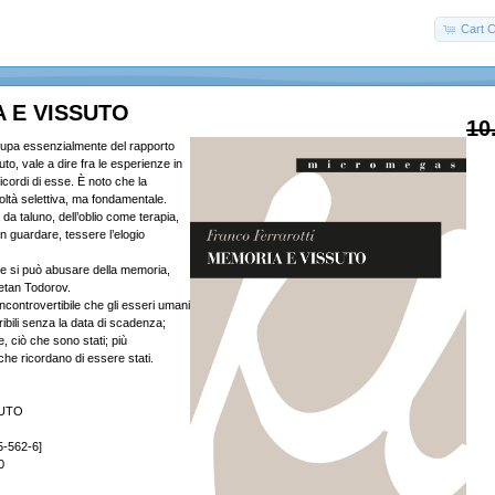
Cart C
 E VISSUTO
10
cupa essenzialmente del rapporto
to, vale a dire fra le esperienze in
icordi di esse. È noto che la
ltà selettiva, ma fondamentale.
 da taluno, dell’oblio come terapia,
en guardare, tessere l’elogio
che si può abusare della memoria,
tan Todorov.
incontrovertibile che gli esseri umani
ibili senza la data di scadenza;
e, ciò che sono stati; più
che ricordano di essere stati.
SUTO
5-562-6]
0