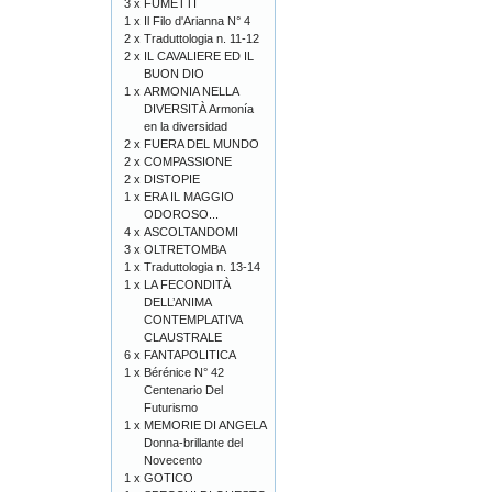
3 x
FUMETTI
1 x
Il Filo d'Arianna N° 4
2 x
Traduttologia n. 11-12
2 x
IL CAVALIERE ED IL
BUON DIO
1 x
ARMONIA NELLA
DIVERSITÀ Armonía
en la diversidad
2 x
FUERA DEL MUNDO
2 x
COMPASSIONE
2 x
DISTOPIE
1 x
ERA IL MAGGIO
ODOROSO...
4 x
ASCOLTANDOMI
3 x
OLTRETOMBA
1 x
Traduttologia n. 13-14
1 x
LA FECONDITÀ
DELL’ANIMA
CONTEMPLATIVA
CLAUSTRALE
6 x
FANTAPOLITICA
1 x
Bérénice N° 42
Centenario Del
Futurismo
1 x
MEMORIE DI ANGELA
Donna-brillante del
Novecento
1 x
GOTICO