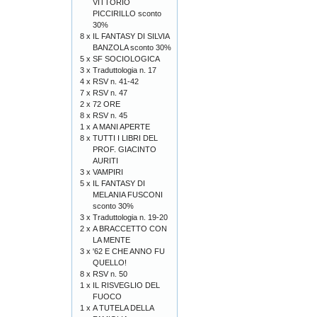
VITTORIO
PICCIRILLO sconto
30%
8 x
IL FANTASY DI SILVIA
BANZOLA sconto 30%
5 x
SF SOCIOLOGICA
3 x
Traduttologia n. 17
4 x
RSV n. 41-42
7 x
RSV n. 47
2 x
72 ORE
8 x
RSV n. 45
1 x
A MANI APERTE
8 x
TUTTI I LIBRI DEL
PROF. GIACINTO
AURITI
3 x
VAMPIRI
5 x
IL FANTASY DI
MELANIA FUSCONI
sconto 30%
3 x
Traduttologia n. 19-20
2 x
A BRACCETTO CON
LA MENTE
3 x
'62 E CHE ANNO FU
QUELLO!
8 x
RSV n. 50
1 x
IL RISVEGLIO DEL
FUOCO
1 x
A TUTELA DELLA