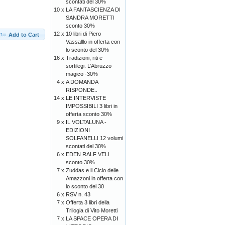
scontati del 30%
10 x
LA FANTASCIENZA DI
SANDRA MORETTI
sconto 30%
12 x
10 libri di Piero
Add to Cart
Vassalllo in offerta con
lo sconto del 30%
16 x
Tradizioni, riti e
sortilegi. L’Abruzzo
magico -30%
4 x
A DOMANDA
RISPONDE..
14 x
LE INTERVISTE
IMPOSSIBILI 3 libri in
offerta sconto 30%
9 x
IL VOLTALUNA -
EDIZIONI
SOLFANELLI 12 volumi
scontati del 30%
6 x
EDEN RALF VELI
sconto 30%
7 x
Zuddas e il Ciclo delle
Amazzoni in offerta con
lo sconto del 30
6 x
RSV n. 43
7 x
Offerta 3 libri della
Trilogia di Vito Moretti
7 x
LA SPACE OPERA DI