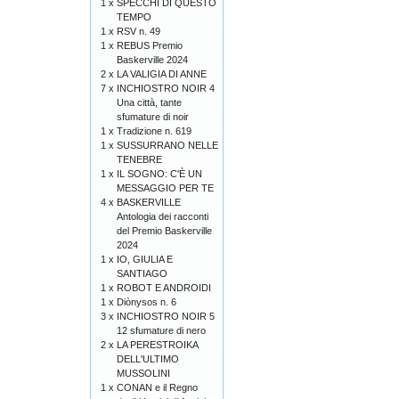
1 x
SPECCHI DI QUESTO
TEMPO
1 x
RSV n. 49
1 x
REBUS Premio
Baskerville 2024
2 x
LA VALIGIA DI ANNE
7 x
INCHIOSTRO NOIR 4
Una città, tante
sfumature di noir
1 x
Tradizione n. 619
1 x
SUSSURRANO NELLE
TENEBRE
1 x
IL SOGNO: C'È UN
MESSAGGIO PER TE
4 x
BASKERVILLE
Antologia dei racconti
del Premio Baskerville
2024
1 x
IO, GIULIA E
SANTIAGO
1 x
ROBOT E ANDROIDI
1 x
Diònysos n. 6
3 x
INCHIOSTRO NOIR 5
12 sfumature di nero
2 x
LA PERESTROIKA
DELL'ULTIMO
MUSSOLINI
1 x
CONAN e il Regno