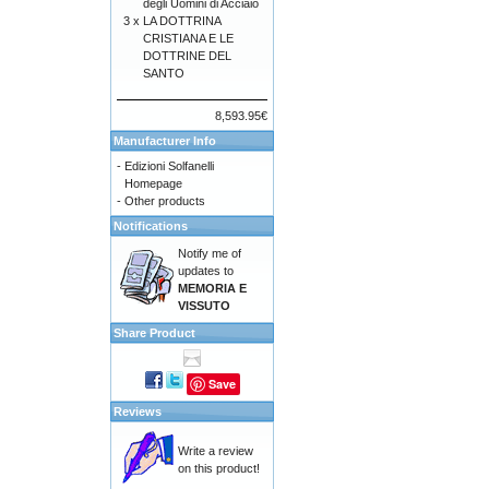
degli Uomini di Acciaio
3 x
LA DOTTRINA
CRISTIANA E LE
DOTTRINE DEL
SANTO
8,593.95€
Manufacturer Info
-
Edizioni Solfanelli
Homepage
-
Other products
Notifications
Notify me of
updates to
MEMORIA E
VISSUTO
Share Product
Save
Reviews
Write a review
on this product!