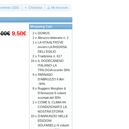
ontents (320)
Checkout
My Account
Shopping Cart
.00€
9.50€
2 x
DOMUS
2 x
Abruzzo letterario n. 2
1 x
LA VITA ALTROVE
ovvero LA RISORSA
DELL'ESILIO
2 x
Tradizione n. 617
10 x
IL DODECANESO
ITALIANO-LA
TRILOGIA sconto 30%
9 x
PARNASO
D'ABRUZZO 6 libri
-30%
8 x
Ruggero Morghen &
D’Annunzio 6 volumi
scontati del 30%
2 x
COME IL CLIMA HA
CONDIZIONATO LA
NOSTRA STORIA
10 x
D'ANNUNZIO NELLE
EDIZIONI
SOLFANELLI 6 volumi