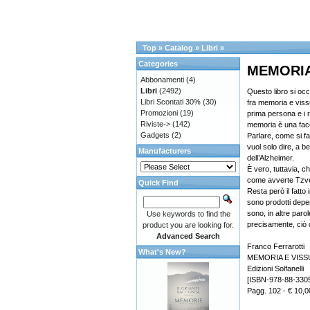
Top
»
Catalog
»
Libri
»
Categories
MEMORIA
Abbonamenti
(4)
Libri
(2492)
Questo libro si oc
Libri Scontati 30%
(30)
fra memoria e vissu
Promozioni
(19)
prima persona e i r
Riviste->
(142)
memoria è una faco
Gadgets
(2)
Parlare, come si fa
vuol solo dire, a b
Manufacturers
dell’Alzheimer.
È vero, tuttavia, 
come avverte Tzve
Quick Find
Resta però il fatto 
sono prodotti deper
sono, in altre parol
Use keywords to find the
precisamente, ciò 
product you are looking for.
Advanced Search
Franco Ferrarotti
What's New?
MEMORIA E VIS
Edizioni Solfanelli
[ISBN-978-88-330
Pagg. 102 - € 10,0