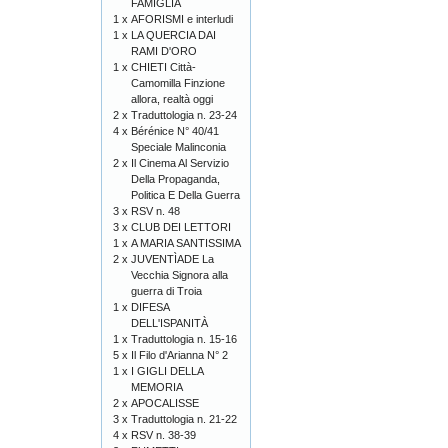
FAMIGLIA
1 x
AFORISMI e interludi
1 x
LA QUERCIA DAI
RAMI D'ORO
1 x
CHIETI Città-
Camomilla Finzione
allora, realtà oggi
2 x
Traduttologia n. 23-24
4 x
Bérénice N° 40/41
Speciale Malinconia
2 x
Il Cinema Al Servizio
Della Propaganda,
Politica E Della Guerra
3 x
RSV n. 48
3 x
CLUB DEI LETTORI
1 x
A MARIA SANTISSIMA
2 x
JUVENTÌADE La
Vecchia Signora alla
guerra di Troia
1 x
DIFESA
DELL'ISPANITÀ
1 x
Traduttologia n. 15-16
5 x
Il Filo d'Arianna N° 2
1 x
I GIGLI DELLA
MEMORIA
2 x
APOCALISSE
3 x
Traduttologia n. 21-22
4 x
RSV n. 38-39