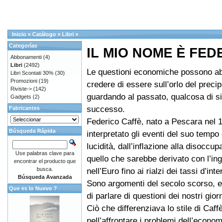
Inicio
»
Catálogo
»
Libri
»
Categorías
IL MIO NOME È FED
Abbonamenti
(4)
Libri
(2492)
Le questioni economiche possono abb
Libri Scontati 30%
(30)
Promozioni
(19)
credere di essere sull’orlo del precip
Riviste->
(142)
guardando al passato, qualcosa di si
Gadgets
(2)
successo.
Fabricantes
Federico Caffè, nato a Pescara nel 
Búsqueda Rápida
interpretato gli eventi del suo temp
lucidità, dall’inflazione alla disoccu
Use palabras clave para
quello che sarebbe derivato con l’in
encontrar el producto que
busca.
nell’Euro fino ai rialzi dei tassi d’int
Búsqueda Avanzada
Sono argomenti del secolo scorso, 
Que es lo Nuevo ?
di parlare di questioni dei nostri giorn
Ciò che differenziava lo stile di Caff
nell’affrontare i problemi dell’econo