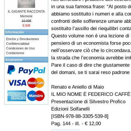
in una sua famosa frase: “Al posto d
IL GIGANTE RACCONTA
abbiamo sostituito i numeri e alla c
Memorie
confronti delle sofferenze umane ab
10.00€
9.50€
sostituito l’assillo dei riequilibri conta
Información
Questo volume non è una lezione di e
Envíos y Devoluciones
pensiero di un economista forse poco
Confidencialidad
Condiciones de Uso
nell’osservare ciò che lo circondava
Contáctenos
la strada che l’economia avrebbe im
Aceptamos
Pare il caso di dire che giustament
del domani, se ti sarai reso padrone d
Renato e Aniello di Maio
IL MIO NOME È FEDERICO CAFFÈ
Presentazione di Silvestro Profico
Edizioni Solfanelli
[ISBN-978-88-3305-539-8]
Pag. 144 - ill. - € 12,00