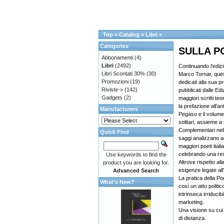
Top
»
Catalog
»
Libri
»
Categories
SULLA PO
Abbonamenti
(4)
Libri
(2492)
Continuando l’edizi
Libri Scontati 30%
(30)
Marco Tornar, ques
Promozioni
(19)
dedicati alla sua p
Riviste->
(142)
pubblicati dalle Edi
Gadgets
(2)
maggiori scritti teo
la prefazione all’ant
Manufacturers
Pegaso e il volumet
solitari, assieme a
Complementari nell’
Quick Find
saggi analizzano a
maggiori poeti ital
celebrando una re
Use keywords to find the
Altrove rispetto al
product you are looking for.
esigenze legate all
Advanced Search
La pratica della Po
What's New?
così un atto politic
intrinseca irriducibi
marketing.
Una visione su cui 
di distanza.