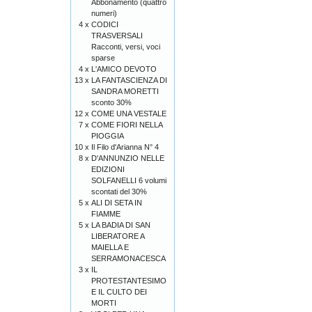
Abbonamento (quattro
numeri)
4 x
CODICI
TRASVERSALI
Racconti, versi, voci
sparse
4 x
L'AMICO DEVOTO
13 x
LA FANTASCIENZA DI
SANDRA MORETTI
sconto 30%
12 x
COME UNA VESTALE
7 x
COME FIORI NELLA
PIOGGIA
10 x
Il Filo d'Arianna N° 4
8 x
D'ANNUNZIO NELLE
EDIZIONI
SOLFANELLI 6 volumi
scontati del 30%
5 x
ALI DI SETA IN
FIAMME
5 x
LA BADIA DI SAN
LIBERATORE A
MAIELLA E
SERRAMONACESCA
3 x
IL
PROTESTANTESIMO
E IL CULTO DEI
MORTI