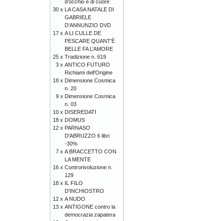
d’occhio e di cuore
30 x
LA CASA NATALE DI
GABRIELE
D'ANNUNZIO DVD
17 x
A LI CULLE DE
PESCARE QUANT’È
BELLE FA L’AMORE
25 x
Tradizione n. 619
3 x
ANTICO FUTURO
Richiami dell'Origine
18 x
Dimensione Cosmica
n. 20
9 x
Dimensione Cosmica
n. 03
10 x
DISEREDATI
18 x
DOMUS
12 x
PARNASO
D'ABRUZZO 6 libri
-30%
7 x
A BRACCETTO CON
LA MENTE
16 x
Controrivoluzione n.
129
18 x
IL FILO
D'INCHIOSTRO
12 x
A NUDO
13 x
ANTIGONE contro la
democrazia zapatera