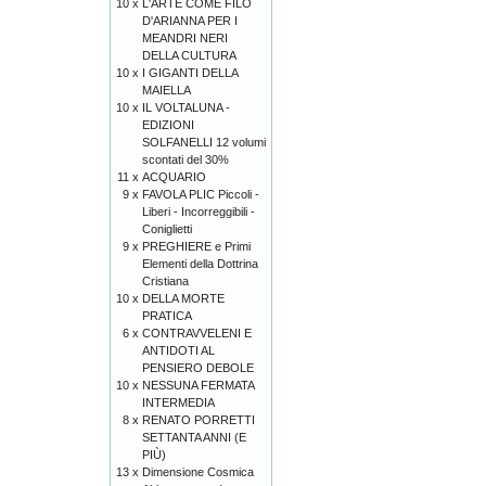
10 x
L'ARTE COME FILO
D'ARIANNA PER I
MEANDRI NERI
DELLA CULTURA
10 x
I GIGANTI DELLA
MAIELLA
10 x
IL VOLTALUNA -
EDIZIONI
SOLFANELLI 12 volumi
scontati del 30%
11 x
ACQUARIO
9 x
FAVOLA PLIC Piccoli -
Liberi - Incorreggibili -
Coniglietti
9 x
PREGHIERE e Primi
Elementi della Dottrina
Cristiana
10 x
DELLA MORTE
PRATICA
6 x
CONTRAVVELENI E
ANTIDOTI AL
PENSIERO DEBOLE
10 x
NESSUNA FERMATA
INTERMEDIA
8 x
RENATO PORRETTI
SETTANTA ANNI (E
PIÙ)
13 x
Dimensione Cosmica