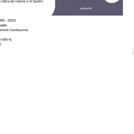
e critica del volume è di Sandro
86 - 2003)
aglia
 Simone Gambacorta
5-566-4]
0