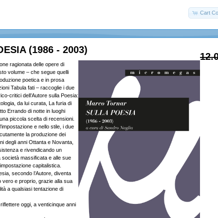
Cart Co
ESIA (1986 - 2003)
12.
one ragionata delle opere di
to volume – che segue quelli
roduzione poetica e in prosa
zioni Tabula fati – raccoglie i due
rico-critici dell’Autore sulla Poesia:
ologia, da lui curata, La furia di
to Errando di notte in luoghi
 una piccola scelta di recensioni.
impostazione e nello stile, i due
cutamente la produzione dei
iani degli anni Ottanta e Novanta,
sistenza e rivendicando un
la società massificata e alle sue
’impostazione capitalistica.
esia, secondo l’Autore, diventa
o vero e proprio, grazie alla sua
lità a qualsiasi tentazione di
riflettere oggi, a venticinque anni