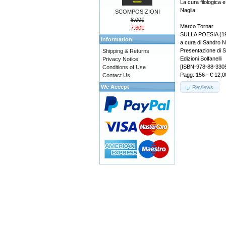
La cura filologica 
Naglia.
SCOMPOSIZIONI
8.00€
Marco Tornar
7.60€
SULLA POESIA (19
Information
a cura di Sandro N
Presentazione di
Shipping & Returns
Edizioni Solfanelli
Privacy Notice
[ISBN-978-88-330
Conditions of Use
Pagg. 156 - € 12,0
Contact Us
We Accept
Reviews