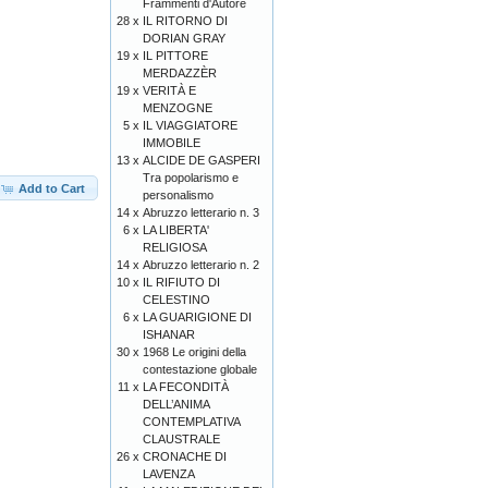
Frammenti d'Autore
28 x
IL RITORNO DI
DORIAN GRAY
19 x
IL PITTORE
MERDAZZÈR
19 x
VERITÀ E
MENZOGNE
5 x
IL VIAGGIATORE
IMMOBILE
13 x
ALCIDE DE GASPERI
Tra popolarismo e
Add to Cart
personalismo
14 x
Abruzzo letterario n. 3
6 x
LA LIBERTA'
RELIGIOSA
14 x
Abruzzo letterario n. 2
10 x
IL RIFIUTO DI
CELESTINO
6 x
LA GUARIGIONE DI
ISHANAR
30 x
1968 Le origini della
contestazione globale
11 x
LA FECONDITÀ
DELL’ANIMA
CONTEMPLATIVA
CLAUSTRALE
26 x
CRONACHE DI
LAVENZA