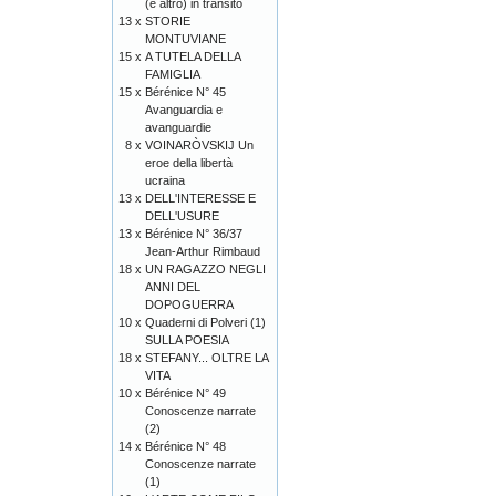
(e altro) in transito
13 x
STORIE
MONTUVIANE
15 x
A TUTELA DELLA
FAMIGLIA
15 x
Bérénice N° 45
Avanguardia e
avanguardie
8 x
VOINARÒVSKIJ Un
eroe della libertà
ucraina
13 x
DELL'INTERESSE E
DELL'USURE
13 x
Bérénice N° 36/37
Jean-Arthur Rimbaud
18 x
UN RAGAZZO NEGLI
ANNI DEL
DOPOGUERRA
10 x
Quaderni di Polveri (1)
SULLA POESIA
18 x
STEFANY... OLTRE LA
VITA
10 x
Bérénice N° 49
Conoscenze narrate
(2)
14 x
Bérénice N° 48
Conoscenze narrate
(1)