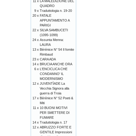
11 x
LA MALEDIZIONE DEL
QUADRO
9 x
Traduttologia n. 19-20
20 x
FATALE
APPUNTAMENTO A
PARIGI
22 x
SILVA SAMBUCETI
(1095-1099)
24 x
Assunta Menna:
LAURA
13 x
Bérénice N° 54 Il fomite
Rimbaud
23 x
CARA ADA
14 x
BRUCIA ANCHE ORA
6 x
L'ENCICLICA CHE
CONDANNO' IL
MODERNISMO
12 x
JUVENTÌADE La
Vecchia Signora alla
guerra di Troia
17 x
Bérénice N° 52 Poeti &
Miti
11 x
10 BUONI MOTIVI
PER SMETTERE DI
FUMARE
14 x
Traduttologia n. 17
12 x
ABRUZZO FORTE E
GENTILE Impressioni