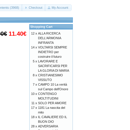
ntents (3968)
Checkout
My Account
Shopping Cart
00€
11.40€
12 x
ALLA RICERCA
DELL'ARMONIA
INFRANTA
14 x
VOLTARSI SEMPRE
INDIETRO per
costruire il futuro
5 x
LAVORARE E
SACRIFICARSI PER
LA GLORIA DI MARIA
8 x
CRISTIANESIMO
VISSUTO
7 x
CAMPO 10 La verità
sul Campo dell’Onore
10 x
CONTENGO
MOLTITUDINI
11 x
SOLO PER AMORE
17 x
1181 La nascita del
mito
18 x
IL CAVALIERE ED IL
BUON DIO
28 x
ADVERSARIA