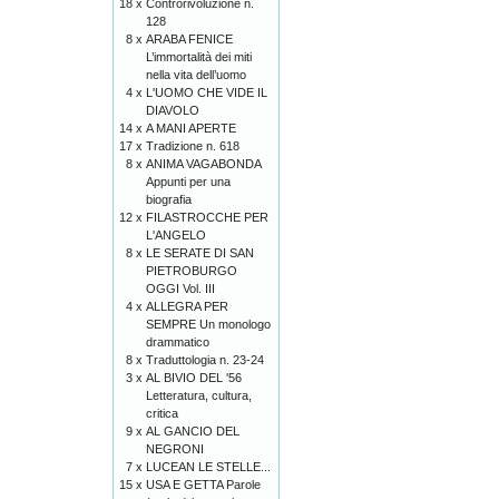
18 x
Controrivoluzione n.
128
8 x
ARABA FENICE
L’immortalità dei miti
nella vita dell’uomo
4 x
L'UOMO CHE VIDE IL
DIAVOLO
14 x
A MANI APERTE
17 x
Tradizione n. 618
8 x
ANIMA VAGABONDA
Appunti per una
biografia
12 x
FILASTROCCHE PER
L'ANGELO
8 x
LE SERATE DI SAN
PIETROBURGO
OGGI Vol. III
4 x
ALLEGRA PER
SEMPRE Un monologo
drammatico
8 x
Traduttologia n. 23-24
3 x
AL BIVIO DEL '56
Letteratura, cultura,
critica
9 x
AL GANCIO DEL
NEGRONI
7 x
LUCEAN LE STELLE...
15 x
USA E GETTA Parole