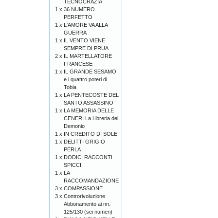
TECNOCRAZIA
1 x
36 NUMERO
PERFETTO
1 x
L'AMORE VA ALLA
GUERRA
1 x
IL VENTO VIENE
SEMPRE DI PRUA
2 x
IL MARTELLATORE
FRANCESE
1 x
IL GRANDE SESAMO
e i quattro poteri di
Tobia
1 x
LA PENTECOSTE DEL
SANTO ASSASSINO
1 x
LA MEMORIA DELLE
CENERI La Libreria del
Demonio
1 x
IN CREDITO DI SOLE
1 x
DELITTI GRIGIO
PERLA
1 x
DODICI RACCONTI
SPICCI
1 x
LA
RACCOMANDAZIONE
3 x
COMPASSIONE
3 x
Controrivoluzione
Abbonamento ai nn.
125/130 (sei numeri)