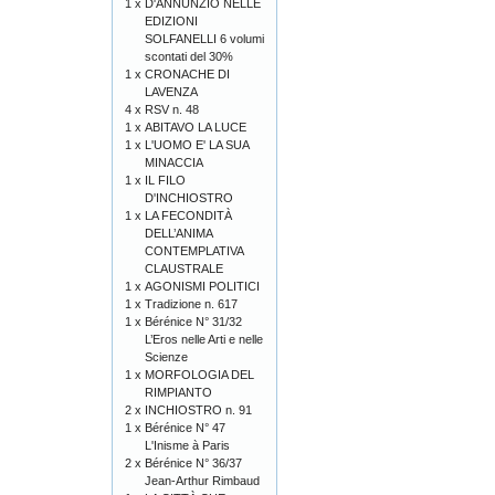
1 x
D'ANNUNZIO NELLE
EDIZIONI
SOLFANELLI 6 volumi
scontati del 30%
1 x
CRONACHE DI
LAVENZA
4 x
RSV n. 48
1 x
ABITAVO LA LUCE
1 x
L'UOMO E' LA SUA
MINACCIA
1 x
IL FILO
D'INCHIOSTRO
1 x
LA FECONDITÀ
DELL’ANIMA
CONTEMPLATIVA
CLAUSTRALE
1 x
AGONISMI POLITICI
1 x
Tradizione n. 617
1 x
Bérénice N° 31/32
L’Eros nelle Arti e nelle
Scienze
1 x
MORFOLOGIA DEL
RIMPIANTO
2 x
INCHIOSTRO n. 91
1 x
Bérénice N° 47
L'Inisme à Paris
2 x
Bérénice N° 36/37
Jean-Arthur Rimbaud