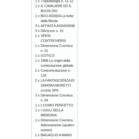
1 x
Traduttologia n. 11-12
1 x
IL CAVALIERE ED IL
BUON DIO
1 x
BOU ASSIDA La notte
della Bestia
3 x
AFFINITÀ ASSASSINE
3 x
Diònysos n. 10
1 x
VERSI
CONTROVERSI
1 x
Dimensione Cosmica
n. 01
1 x
GOTICO
1 x
1968 Le origini della
contestazione globale
2 x
Controrivoluzione n.
134
2 x
LA FANTASCIENZA DI
SANDRA MORETTI
sconto 30%
3 x
Dimensione Cosmica
n. 04
1 x
L'UOMO PERFETTO
1 x
I GIGLI DELLA
MEMORIA
1 x
Dimensione Cosmica
Abbonamento (quattro
numeri)
1 x
BAGAGLIO A MANO