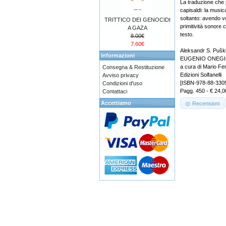
La traduzione che 
capisaldi: la musica
soltanto: avendo v
TRITTICO DEI GENOCIDI
primitività sonore 
A GAZA
testo.
8.00€
7.60€
Aleksandr S. Pušk
Informazioni
EUGENIO ONEGI
a cura di Mario Fer
Consegna & Restituzione
Edizioni Solfanelli
Avviso privacy
[ISBN-978-88-330
Condizioni d'uso
Pagg. 450 - € 24,0
Contattaci
Accettiamo
Recensioni