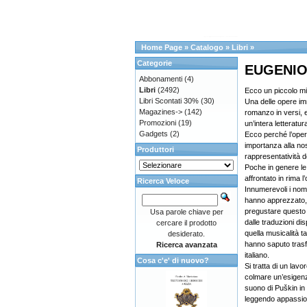
Home Page
»
Catalogo
»
Libri
»
Categorie
EUGENIO
Abbonamenti
(4)
Libri
(2492)
Ecco un piccolo mi
Libri Scontati 30%
(30)
Una delle opere imm
Magazines->
(142)
romanzo in versi, e 
Promozioni
(19)
un’intera letteratur
Gadgets
(2)
Ecco perché l’ope
importanza alla n
Produttori
rappresentatività d
Poche in genere le
affrontato in rima l
Ricerca Veloce
Innumerevoli i nomi 
hanno apprezzato, 
pregustare questo 
Usa parole chiave per
dalle traduzioni dis
cercare il prodotto
quella musicalità 
desiderato.
hanno saputo trasfe
Ricerca avanzata
italiano.
Cosa c'e' di nuovo?
Si tratta di un lav
colmare un’esigenza
suono di Puškin in 
leggendo appassion