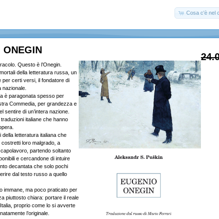
Cosa c'è nel c
 ONEGIN
24.
racolo. Questo è l’Onegin.
ortali della letteratura russa, un
per certi versi, il fondatore di
a nazionale.
ra è paragonata spesso per
ostra Commedia, per grandezza e
el sentire di un’intera nazione.
 traduzioni italiane che hanno
’opera.
della letteratura italiana che
costretti loro malgrado, a
capolavoro, partendo soltanto
ponibili e cercandone di intuire
tanto decantata che solo pochi
rire dal testo russo a quello
oro immane, ma poco praticato per
 piuttosto chiara: portare il reale
Italia, proprio come lo si avverte
atamente l’originale.