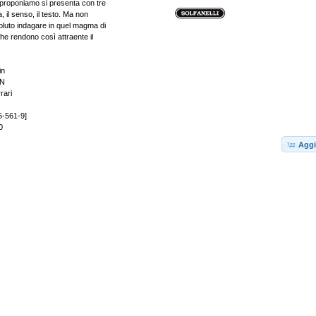
proponiamo si presenta con tre
, il senso, il testo. Ma non
oluto indagare in quel magma di
che rendono così attraente il
in
N
rari
5-561-9]
0
Aggi