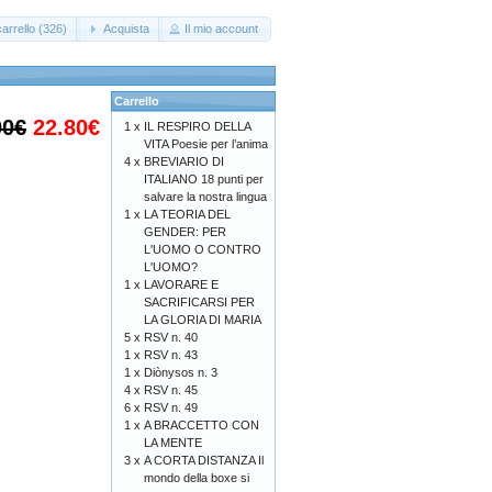
arrello (326)
Acquista
Il mio account
Carrello
00€
22.80€
1 x
IL RESPIRO DELLA
VITA Poesie per l’anima
4 x
BREVIARIO DI
ITALIANO 18 punti per
salvare la nostra lingua
1 x
LA TEORIA DEL
GENDER: PER
L'UOMO O CONTRO
L'UOMO?
1 x
LAVORARE E
SACRIFICARSI PER
LA GLORIA DI MARIA
5 x
RSV n. 40
1 x
RSV n. 43
1 x
Diònysos n. 3
4 x
RSV n. 45
6 x
RSV n. 49
1 x
A BRACCETTO CON
LA MENTE
3 x
A CORTA DISTANZA Il
mondo della boxe si