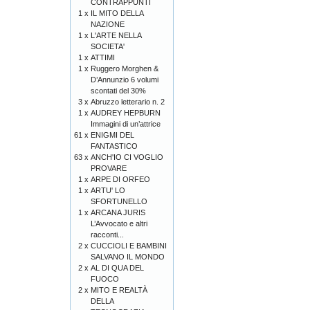
CONTRAPPUNTI
1 x
IL MITO DELLA
NAZIONE
1 x
L'ARTE NELLA
SOCIETA'
1 x
ATTIMI
1 x
Ruggero Morghen &
D’Annunzio 6 volumi
scontati del 30%
3 x
Abruzzo letterario n. 2
1 x
AUDREY HEPBURN
Immagini di un’attrice
61 x
ENIGMI DEL
FANTASTICO
63 x
ANCH'IO CI VOGLIO
PROVARE
1 x
ARPE DI ORFEO
1 x
ARTU' LO
SFORTUNELLO
1 x
ARCANA JURIS
L’Avvocato e altri
racconti...
2 x
CUCCIOLI E BAMBINI
SALVANO IL MONDO
2 x
AL DI QUA DEL
FUOCO
2 x
MITO E REALTÀ
DELLA