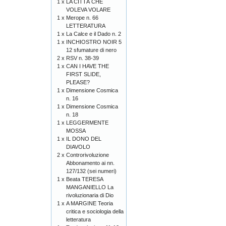
1 x
LA CITTÀ CHE
VOLEVA VOLARE
1 x
Merope n. 66
LETTERATURA
1 x
La Calce e il Dado n. 2
1 x
INCHIOSTRO NOIR 5
12 sfumature di nero
2 x
RSV n. 38-39
1 x
CAN I HAVE THE
FIRST SLIDE,
PLEASE?
1 x
Dimensione Cosmica
n. 16
1 x
Dimensione Cosmica
n. 18
1 x
LEGGERMENTE
MOSSA
1 x
IL DONO DEL
DIAVOLO
2 x
Controrivoluzione
Abbonamento ai nn.
127/132 (sei numeri)
1 x
Beata TERESA
MANGANIELLO La
rivoluzionaria di Dio
1 x
A MARGINE Teoria
critica e sociologia della
letteratura