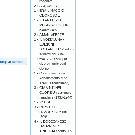
racconta
2 x
ACQUARIO
1 x
ERA IL MAGGIO
ODOROSO...
1 x
IL FANTASY DI
MELANIA FUSCONI
sconto 30%
2 x
A MANI APERTE
1 x
IL VOLTALUNA -
EDIZIONI
SOLFANELLI 12 volumi
scontati del 30%
1 x
600 AFORISMI per
ungi al carrello
vivere meglio ogni
giorno
1 x
Controrivoluzione
Abbonamento ai nn.
126/131 (sei numeri)
3 x
GIÀ VINTI NEL
CUORE Un carteggio
famigliare (1936-1944)
1 x
72 ORE
3 x
PARNASO
D'ABRUZZO 6 libri
-30%
4 x
IL DODECANESO
ITALIANO-LA
TRILOGIA sconto 30%