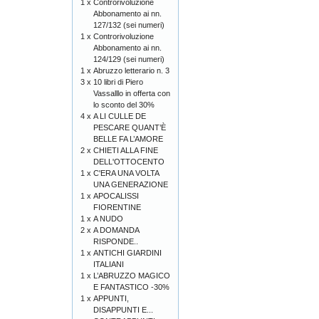
1 x
Controrivoluzione
Abbonamento ai nn.
127/132 (sei numeri)
1 x
Controrivoluzione
Abbonamento ai nn.
124/129 (sei numeri)
1 x
Abruzzo letterario n. 3
3 x
10 libri di Piero
Vassalllo in offerta con
lo sconto del 30%
4 x
A LI CULLE DE
PESCARE QUANT’È
BELLE FA L’AMORE
2 x
CHIETI ALLA FINE
DELL'OTTOCENTO
1 x
C'ERA UNA VOLTA
UNA GENERAZIONE
1 x
APOCALISSI
FIORENTINE
1 x
A NUDO
2 x
A DOMANDA
RISPONDE..
1 x
ANTICHI GIARDINI
ITALIANI
1 x
L’ABRUZZO MAGICO
E FANTASTICO -30%
1 x
APPUNTI,
DISAPPUNTI E...