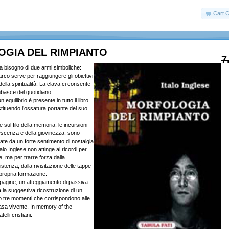
Cart C
GIA DEL RIMPIANTO
7
 bisogno di due armi simboliche:
’arco serve per raggiungere gli obiettivi
i della spiritualità. La clava ci consente
mbasce del quotidiano.
 equilibrio è presente in tutto il libro
ostituendo l’ossatura portante del suo
e sul filo della memoria, le incursioni
lescenza e della giovinezza, sono
ate da un forte sentimento di nostalgia
alo Inglese non attinge ai ricordi per
e, ma per trarre forza dalla
istenza, dalla rivisitazione delle tappe
 propria formazione.
 pagine, un atteggiamento di passiva
la suggestiva ricostruzione di un
so tre momenti che corrispondono alle
 casa vivente, In memory of the
elli cristiani.