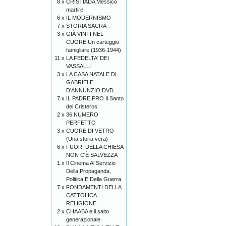
8 x
CRISTIADA Messico
martire
6 x
IL MODERNISMO
7 x
STORIA SACRA
3 x
GIÀ VINTI NEL
CUORE Un carteggio
famigliare (1936-1944)
11 x
LA FEDELTA' DEI
VASSALLI
3 x
LA CASA NATALE DI
GABRIELE
D'ANNUNZIO DVD
7 x
IL PADRE PRO Il Santo
dei Cristeros
2 x
36 NUMERO
PERFETTO
3 x
CUORE DI VETRO
(Una storia vera)
6 x
FUORI DELLA CHIESA
NON C'È SALVEZZA
1 x
Il Cinema Al Servizio
Della Propaganda,
Politica E Della Guerra
7 x
FONDAMENTI DELLA
CATTOLICA
RELIGIONE
2 x
CHAABA e il salto
generazionale