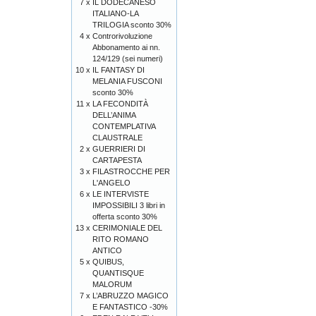
7 x
IL DODECANESO
ITALIANO-LA
TRILOGIA sconto 30%
4 x
Controrivoluzione
Abbonamento ai nn.
124/129 (sei numeri)
10 x
IL FANTASY DI
MELANIA FUSCONI
sconto 30%
11 x
LA FECONDITÀ
DELL’ANIMA
CONTEMPLATIVA
CLAUSTRALE
2 x
GUERRIERI DI
CARTAPESTA
3 x
FILASTROCCHE PER
L'ANGELO
6 x
LE INTERVISTE
IMPOSSIBILI 3 libri in
offerta sconto 30%
13 x
CERIMONIALE DEL
RITO ROMANO
ANTICO
5 x
QUIBUS,
QUANTISQUE
MALORUM
7 x
L’ABRUZZO MAGICO
E FANTASTICO -30%