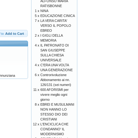
ALFONSO MARIA
RATISBONNE
1 x
NINA
5 x
EDUCAZIONE CINICA
7 x
LA VERA CARITA'
VERSO IL POPOLO
EBREO
Add to Cart
2 x
I GIGLI DELLA
MEMORIA
4 x
IL PATRONATO DI
SAN GIUSEPPE
SULLA CHIESA
UNIVERSALE
4 x
C'ERA UNA VOLTA
UNA GENERAZIONE
6 x
Controrivoluzione
dannunziana
Abbonamento ai nn.
126/131 (sei numeri)
11 x
600 AFORISMI per
vivere meglio ogni
giorno
8 x
EBREI E MUSULMANI
NON HANNO LO
STESSO DIO DEI
CRISTIANI
12 x
L'ENCICLICA CHE
CONDANNO' IL
MODERNISMO