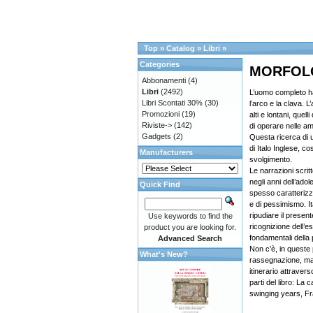
Top
»
Catalog
»
Libri
»
Categories
MORFOLO
Abbonamenti
(4)
Libri
(2492)
L’uomo completo ha
Libri Scontati 30%
(30)
l’arco e la clava. L
Promozioni
(19)
alti e lontani, quell
Riviste->
(142)
di operare nelle a
Gadgets
(2)
Questa ricerca di un
di Italo Inglese, c
Manufacturers
svolgimento.
Le narrazioni scritt
negli anni dell’ado
Quick Find
spesso caratterizz
e di pessimismo. It
ripudiare il present
Use keywords to find the
ricognizione dell’es
product you are looking for.
fondamentali della
Advanced Search
Non c’è, in queste
What's New?
rassegnazione, ma 
itinerario attraver
parti del libro: La
swinging years, Frat