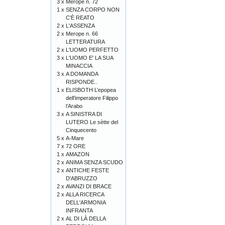
3 x
Merope n. 72
1 x
SENZA CORPO NON
C'È REATO
2 x
L'ASSENZA
2 x
Merope n. 66
LETTERATURA
2 x
L'UOMO PERFETTO
3 x
L'UOMO E' LA SUA
MINACCIA
3 x
A DOMANDA
RISPONDE..
1 x
ELISBOTH L’epopea
dell’imperatore Filippo
l’Arabo
3 x
A SINISTRA DI
LUTERO Le sètte del
Cinquecento
5 x
A-Mare
7 x
72 ORE
1 x
AMAZON
2 x
ANIMA SENZA SCUDO
2 x
ANTICHE FESTE
D'ABRUZZO
2 x
AVANZI DI BRACE
2 x
ALLA RICERCA
DELL'ARMONIA
INFRANTA
2 x
AL DI LÀ DELLA