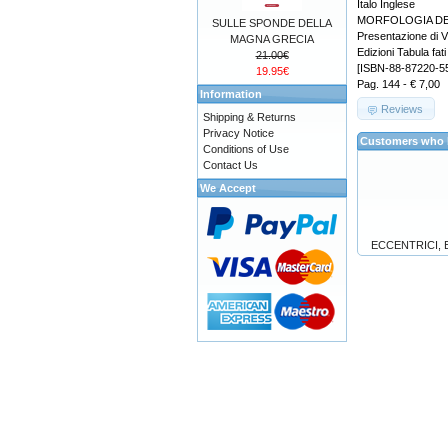
Italo Inglese
MORFOLOGIA DE
SULLE SPONDE DELLA
Presentazione di 
MAGNA GRECIA
Edizioni Tabula fati
21.00€
[ISBN-88-87220-55
19.95€
Pag. 144 - € 7,00
Information
Reviews
Shipping & Returns
Privacy Notice
Customers who b
Conditions of Use
Contact Us
We Accept
ECCENTRICI, ER