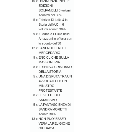
10 x
D'ANNUNZIO NELLE
EDIZIONI
SOLFANELLI 6 volumi
scontati del 30%
5 x
Fabrizio Di Lalla & la
Storia dell’A.O.I. 6
volumi sconto 30%
9 x
Zuddas e il Ciclo delle
Amazzoni in offerta con
lo sconto del 30
12 x
LA VENDETTA DEL
MERCEDARIO
9 x
ENCICLICHE SULLA
MASSONERIA
8 x
IL SENSO CRISTIANO
DELLA STORIA
5 x
UNA DISPUTA TRA UN
AVVOCATO ED UN
MINISTRO
PROTESTANTE
8 x
LE SETTE DEL
SATANISMO
5 x
LA FANTASCIENZA DI
SANDRA MORETTI
sconto 30%
13 x
NON PUO' ESSER
VERA LA RELIGIONE
GIUDAICA