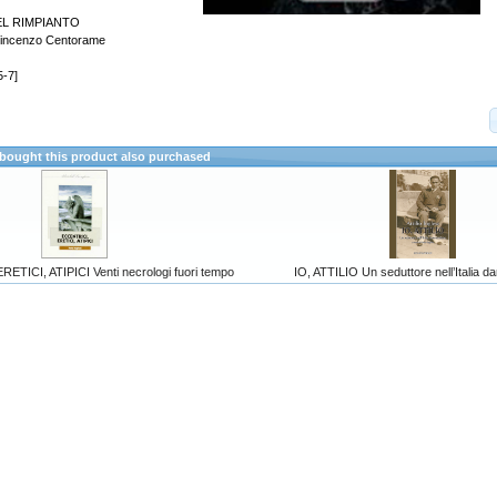
L RIMPIANTO
Vincenzo Centorame
-7]
ought this product also purchased
ETICI, ATIPICI Venti necrologi fuori tempo
IO, ATTILIO Un seduttore nell’Italia 