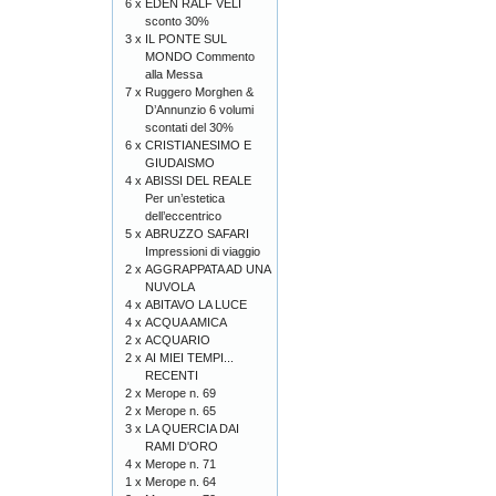
6 x
EDEN RALF VELI
sconto 30%
3 x
IL PONTE SUL
MONDO Commento
alla Messa
7 x
Ruggero Morghen &
D’Annunzio 6 volumi
scontati del 30%
6 x
CRISTIANESIMO E
GIUDAISMO
4 x
ABISSI DEL REALE
Per un’estetica
dell’eccentrico
5 x
ABRUZZO SAFARI
Impressioni di viaggio
2 x
AGGRAPPATA AD UNA
NUVOLA
4 x
ABITAVO LA LUCE
4 x
ACQUA AMICA
2 x
ACQUARIO
2 x
AI MIEI TEMPI...
RECENTI
2 x
Merope n. 69
2 x
Merope n. 65
3 x
LA QUERCIA DAI
RAMI D'ORO
4 x
Merope n. 71
1 x
Merope n. 64