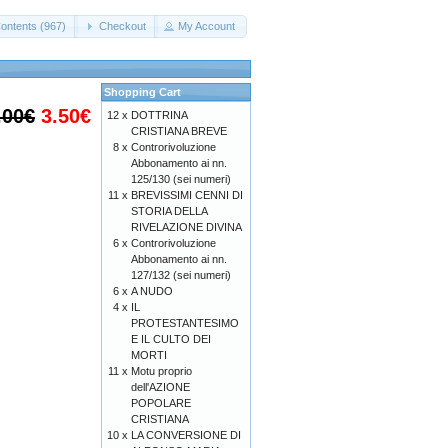
ontents (967)
Checkout
My Account
Shopping Cart
.00€
3.50€
12 x
DOTTRINA
CRISTIANA BREVE
8 x
Controrivoluzione
Abbonamento ai nn.
125/130 (sei numeri)
11 x
BREVISSIMI CENNI DI
STORIA DELLA
RIVELAZIONE DIVINA
6 x
Controrivoluzione
Abbonamento ai nn.
127/132 (sei numeri)
6 x
A NUDO
4 x
IL
PROTESTANTESIMO
E IL CULTO DEI
MORTI
11 x
Motu proprio
dell'AZIONE
POPOLARE
CRISTIANA
10 x
LA CONVERSIONE DI