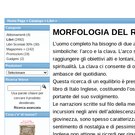
Home Page
»
Catalogo
»
Libri
»
Categorie
MORFOLOGIA DEL 
Abbonamenti
(4)
Libri
(2492)
L’uomo completo ha bisogno di due 
Libri Scontati 30%
(30)
Magazines->
(142)
simboliche: l’arco e la clava. L’arco
Promozioni
(19)
raggiungere gli obiettivi alti e lontani,
Gadgets
(2)
spiritualità. La clava ci consente di 
Produttori
ambasce del quotidiano.
Ricerca Veloce
Questa ricerca di un equilibrio è prese
libro di Italo Inglese, costituendo l’o
Usa parole chiave per
portante del suo svolgimento.
cercare il prodotto
desiderato.
Le narrazioni scritte sul filo della me
Ricerca avanzata
incursioni negli anni dell’adolescenz
Cosa c'e' di nuovo?
giovinezza, sono spesso caratterizza
sentimento di nostalgia e di pessimi
Inglese non attinge ai ricordi per ripu