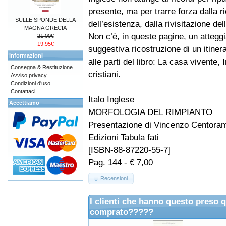
presente, ma per trarre forza dalla r
SULLE SPONDE DELLA
dell’esistenza, dalla rivisitazione d
MAGNA GRECIA
Non c’è, in queste pagine, un atteg
21.00€
19.95€
suggestiva ricostruzione di un itine
Informazioni
alle parti del libro: La casa vivente,
Consegna & Restituzione
cristiani.
Avviso privacy
Condizioni d'uso
Contattaci
Italo Inglese
Accettiamo
MORFOLOGIA DEL RIMPIANTO
Presentazione di Vincenzo Centora
Edizioni Tabula fati
[ISBN-88-87220-55-7]
Pag. 144 - € 7,00
Recensioni
I clienti che hanno questo preso 
comprato?????