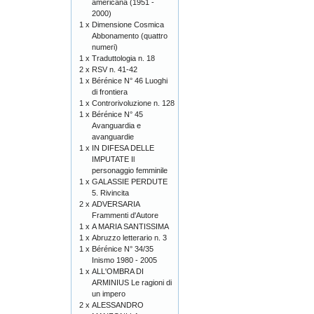
americana (1951 -
2000)
1 x
Dimensione Cosmica
Abbonamento (quattro
numeri)
1 x
Traduttologia n. 18
2 x
RSV n. 41-42
1 x
Bérénice N° 46 Luoghi
di frontiera
1 x
Controrivoluzione n. 128
1 x
Bérénice N° 45
Avanguardia e
avanguardie
1 x
IN DIFESA DELLE
IMPUTATE Il
personaggio femminile
1 x
GALASSIE PERDUTE
5. Rivincita
2 x
ADVERSARIA
Frammenti d'Autore
1 x
A MARIA SANTISSIMA
1 x
Abruzzo letterario n. 3
1 x
Bérénice N° 34/35
Inismo 1980 - 2005
1 x
ALL'OMBRA DI
ARMINIUS Le ragioni di
un impero
2 x
ALESSANDRO