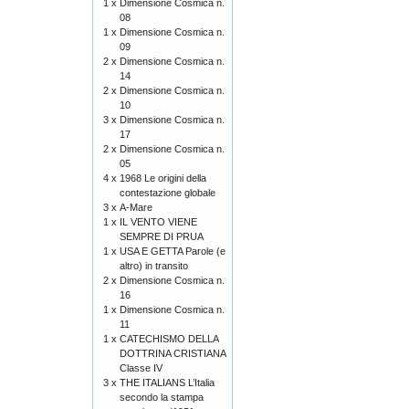
1 x
Dimensione Cosmica n.
08
1 x
Dimensione Cosmica n.
09
2 x
Dimensione Cosmica n.
14
2 x
Dimensione Cosmica n.
10
3 x
Dimensione Cosmica n.
17
2 x
Dimensione Cosmica n.
05
4 x
1968 Le origini della
contestazione globale
3 x
A-Mare
1 x
IL VENTO VIENE
SEMPRE DI PRUA
1 x
USA E GETTA Parole (e
altro) in transito
2 x
Dimensione Cosmica n.
16
1 x
Dimensione Cosmica n.
11
1 x
CATECHISMO DELLA
DOTTRINA CRISTIANA
Classe IV
3 x
THE ITALIANS L’Italia
secondo la stampa