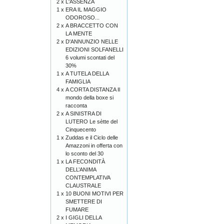
2 x
L'ASSENZA
1 x
ERA IL MAGGIO
ODOROSO...
2 x
A BRACCETTO CON
LA MENTE
2 x
D'ANNUNZIO NELLE
EDIZIONI SOLFANELLI
6 volumi scontati del
30%
1 x
A TUTELA DELLA
FAMIGLIA
4 x
A CORTA DISTANZA Il
mondo della boxe si
racconta
2 x
A SINISTRA DI
LUTERO Le sètte del
Cinquecento
1 x
Zuddas e il Ciclo delle
Amazzoni in offerta con
lo sconto del 30
1 x
LA FECONDITÀ
DELL’ANIMA
CONTEMPLATIVA
CLAUSTRALE
1 x
10 BUONI MOTIVI PER
SMETTERE DI
FUMARE
2 x
I GIGLI DELLA