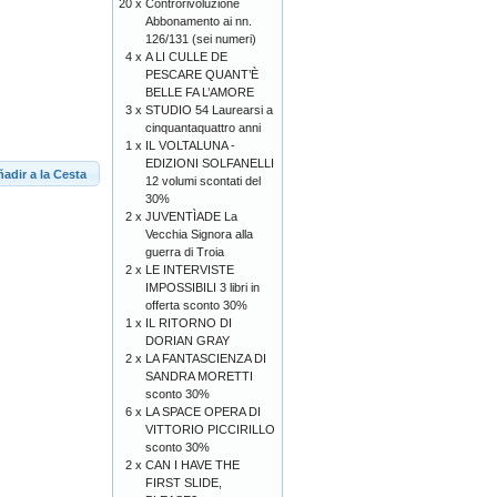
20 x
Controrivoluzione
Abbonamento ai nn.
126/131 (sei numeri)
4 x
A LI CULLE DE
PESCARE QUANT’È
BELLE FA L’AMORE
3 x
STUDIO 54 Laurearsi a
cinquantaquattro anni
1 x
IL VOLTALUNA -
EDIZIONI SOLFANELLI
adir a la Cesta
12 volumi scontati del
30%
2 x
JUVENTÌADE La
Vecchia Signora alla
guerra di Troia
2 x
LE INTERVISTE
IMPOSSIBILI 3 libri in
offerta sconto 30%
1 x
IL RITORNO DI
DORIAN GRAY
2 x
LA FANTASCIENZA DI
SANDRA MORETTI
sconto 30%
6 x
LA SPACE OPERA DI
VITTORIO PICCIRILLO
sconto 30%
2 x
CAN I HAVE THE
FIRST SLIDE,