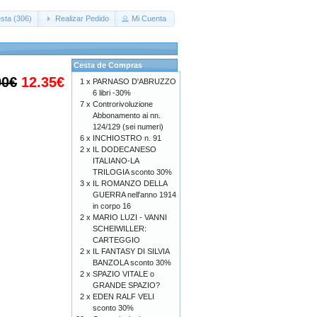
sta (306)
Realizar Pedido
Mi Cuenta
Cesta de Compras
00€
12.35€
1 x
PARNASO D'ABRUZZO
6 libri -30%
7 x
Controrivoluzione
Abbonamento ai nn.
124/129 (sei numeri)
6 x
INCHIOSTRO n. 91
2 x
IL DODECANESO
ITALIANO-LA
TRILOGIA sconto 30%
3 x
IL ROMANZO DELLA
GUERRA nell'anno 1914
in corpo 16
2 x
MARIO LUZI - VANNI
SCHEIWILLER:
CARTEGGIO
2 x
IL FANTASY DI SILVIA
BANZOLA sconto 30%
2 x
SPAZIO VITALE o
GRANDE SPAZIO?
2 x
EDEN RALF VELI
sconto 30%