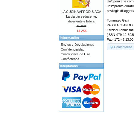
Un’opera che comm
un’impronta duratur
privilegio di leggerl
LA CUCINA AFRODISIACA
La via più seducente,
Tommaso Gatti
divertente e folle a
PASSEGGIANDO 
15.00€
Edizioni Tabula fati
14.25€
[ISBN-979-12-598
Información
Pag. 172 - € 13,00
Envíos y Devoluciones
Comentarios
Confidencialidad
Condiciones de Uso
Contáctenos
Aceptamos