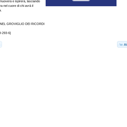
uoverà e ispirerà, lasciando
a nel cuore di chi avrà il
a.
NEL GROVIGLIO DEI RICORDI
8-293-6]
Añ