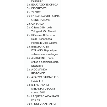
PLEASE?
1 x
EDUCAZIONE CINICA
3 x
DISEREDATI
2 x
72 ORE
2 x
C'ERA UNA VOLTA UNA
GENERAZIONE
2 x
CARA ADA
2 x
Offerta 3 libri della
Trilogia di Vito Moretti
2 x
Il Cinema Al Servizio
Della Propaganda,
Politica E Della Guerra
1 x
BREVIARIO DI
ITALIANO 18 punti per
salvare la nostra lingua
4 x
A MARGINE Teoria
critica e sociologia della
letteratura
1 x
A DOMANDA
RISPONDE..
2 x
A PASSO D'UOMO E DI
CAVALLO
1 x
IL FANTASY DI
MELANIA FUSCONI
sconto 30%
6 x
LA QUERCIA DAI RAMI
D'ORO
2 x
GIUSTIZIA ALL'ALBA