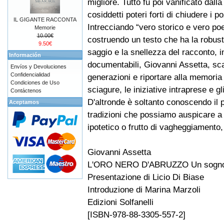
migliore. Tutto fu poi vanificato dall
cosiddetti poteri forti di chiudere i po
IL GIGANTE RACCONTA
Intrecciando “vero storico e vero poe
Memorie
10.00€
costruendo un testo che ha la robus
9.50€
saggio e la snellezza del racconto, in
Información
documentabili, Giovanni Assetta, sc
Envíos y Devoluciones
Confidencialidad
generazioni e riportare alla memoria di
Condiciones de Uso
sciagure, le iniziative intraprese e gl
Contáctenos
D'altronde è soltanto conoscendo il 
Aceptamos
tradizioni che possiamo auspicare a 
ipotetico o frutto di vagheggiamento, 
Giovanni Assetta
L'ORO NERO D'ABRUZZO Un sogno
Presentazione di Licio Di Biase
Introduzione di Marina Marzoli
Edizioni Solfanelli
[ISBN-978-88-3305-557-2]