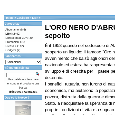
Inicio
»
Catálogo
»
Libri
»
Categorías
L'ORO NERO D'ABR
Abbonamenti
(4)
sepolto
Libri
(2492)
Libri Scontati 30%
(30)
Promozioni
(19)
È il 1953 quando nel sottosuolo di A
Riviste->
(142)
Gadgets
(2)
scoperto un liquido: il famoso “Oro 
Fabricantes
avvenimento che balzò agli onori de
nazionale ed estera ha rappresentat
Búsqueda Rápida
sviluppo e di crescita per il paese pe
decennio.
Use palabras clave para
I benefici, tuttavia, non furono di nat
encontrar el producto que
busca.
economica, ma aiutarono la popolazi
Búsqueda Avanzada
povera, distrutta dalla guerra e dime
Que es lo Nuevo ?
Stato, a riacquistare la speranza di m
proprie condizioni di vita e a sognar