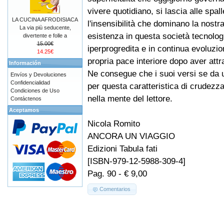
vivere quotidiano, si lascia alle spall
LA CUCINA AFRODISIACA
l'insensibilità che dominano la nostr
La via più seducente,
esistenza in questa società tecnolo
divertente e folle a
15.00€
iperprogredita e in continua evoluzio
14.25€
propria pace interiore dopo aver attra
Información
Ne consegue che i suoi versi se da un 
Envíos y Devoluciones
Confidencialidad
per questa caratteristica di crudezz
Condiciones de Uso
nella mente del lettore.
Contáctenos
Aceptamos
Nicola Romito
ANCORA UN VIAGGIO
Edizioni Tabula fati
[ISBN-979-12-5988-309-4]
Pag. 90 - € 9,00
Comentarios