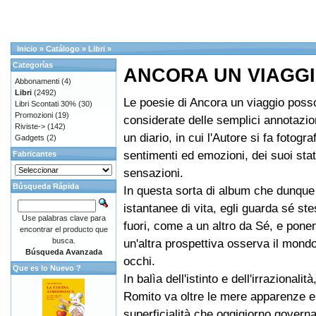
Inicio
»
Catálogo
»
Libri
»
Categorías
ANCORA UN VIAGG
Abbonamenti
(4)
Libri
(2492)
Le poesie di Ancora un viaggio pos
Libri Scontati 30%
(30)
Promozioni
(19)
considerate delle semplici annotazion
Riviste->
(142)
un diario, in cui l'Autore si fa fotogra
Gadgets
(2)
sentimenti ed emozioni, dei suoi stat
Fabricantes
sensazioni.
Búsqueda Rápida
In questa sorta di album che dunque
istantanee di vita, egli guarda sé ste
Use palabras clave para
fuori, come a un altro da Sé, e pone
encontrar el producto que
busca.
un'altra prospettiva osserva il mondo
Búsqueda Avanzada
occhi.
Que es lo Nuevo ?
In balìa dell'istinto e dell'irrazionalit
Romito va oltre le mere apparenze e
superficialità che oggigiorno governa