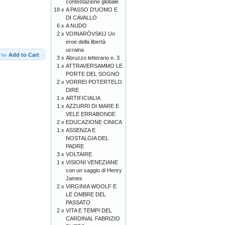
contestazione globale
18 x
A PASSO D'UOMO E
DI CAVALLO
6 x
A NUDO
2 x
VOINARÒVSKIJ Un
eroe della libertà
ucraina
Add to Cart
3 x
Abruzzo letterario n. 3
1 x
ATTRAVERSAMMO LE
PORTE DEL SOGNO
2 x
VORREI POTERTELO
DIRE
1 x
ARTIFICIALIA
1 x
AZZURRI DI MARE E
VELE ERRABONDE
2 x
EDUCAZIONE CINICA
1 x
ASSENZA E
NOSTALGIA DEL
PADRE
3 x
VOLTAIRE
1 x
VISIONI VENEZIANE
con un saggio di Henry
James
2 x
VIRGINIA WOOLF E
LE OMBRE DEL
PASSATO
2 x
VITA E TEMPI DEL
CARDINAL FABRIZIO