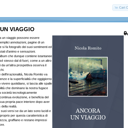
Cart C
UN VIAGGIO
9
ra un viaggio possono essere
emplici annotazioni, pagine di un
ore si fa fotografo dei suoi sentimenti ed
stati d'animo e sensazioni.
 album che dunque contiene istantanee
 sé stesso dal di fuori, come a un altro
da un'altra prospettiva osserva il
chi.
 e dell'irrazionalità, Nicola Romito va
enze e la superficialità che oggigiorno
vivere quotidiano, si lascia alle spalle
ibilità che dominano la nostra fugace
a società tecnologicamente
 continua evoluzione, e beneficia del
 sua propria pace interiore dopo aver
 della realtà.
suoi versi se da un lato sono lucidi e
o, proprio per questa caratteristica di
ezza, graffiano e restano impressi
ore.