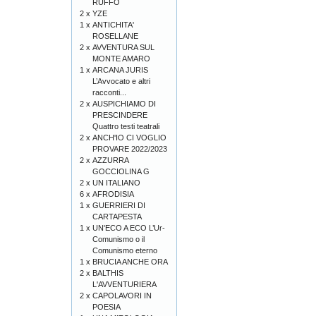
RUFFO
2 x
YZE
1 x
ANTICHITA'
ROSELLANE
2 x
AVVENTURA SUL
MONTE AMARO
1 x
ARCANA JURIS
L’Avvocato e altri
racconti...
2 x
AUSPICHIAMO DI
PRESCINDERE
Quattro testi teatrali
2 x
ANCH'IO CI VOGLIO
PROVARE 2022/2023
2 x
AZZURRA
GOCCIOLINA G
2 x
UN ITALIANO
6 x
AFRODISIA
1 x
GUERRIERI DI
CARTAPESTA
1 x
UN'ECO A ECO L’Ur-
Comunismo o il
Comunismo eterno
1 x
BRUCIA ANCHE ORA
2 x
BALTHIS
L'AVVENTURIERA
2 x
CAPOLAVORI IN
POESIA