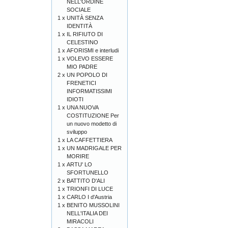
NELL'ORDINE
SOCIALE
1 x
UNITÀ SENZA
IDENTITÀ
1 x
IL RIFIUTO DI
CELESTINO
1 x
AFORISMI e interludi
1 x
VOLEVO ESSERE
MIO PADRE
2 x
UN POPOLO DI
FRENETICI
INFORMATISSIMI
IDIOTI
1 x
UNA NUOVA
COSTITUZIONE Per
un nuovo modetto di
sviluppo
1 x
LA CAFFETTIERA
1 x
UN MADRIGALE PER
MORIRE
1 x
ARTU' LO
SFORTUNELLO
2 x
BATTITO D'ALI
1 x
TRIONFI DI LUCE
1 x
CARLO I d'Austria
1 x
BENITO MUSSOLINI
NELL'ITALIA DEI
MIRACOLI