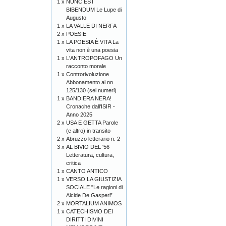
1 x
NUNC EST
BIBENDUM Le Lupe di
Augusto
1 x
LA VALLE DI NERFA
2 x
POESIE
1 x
LA POESIA È VITA La
vita non è una poesia
1 x
L'ANTROPOFAGO Un
racconto morale
1 x
Controrivoluzione
Abbonamento ai nn.
125/130 (sei numeri)
1 x
BANDIERA NERA!
Cronache dall'ISIR -
Anno 2025
2 x
USA E GETTA Parole
(e altro) in transito
2 x
Abruzzo letterario n. 2
3 x
AL BIVIO DEL '56
Letteratura, cultura,
critica
1 x
CANTO ANTICO
1 x
VERSO LA GIUSTIZIA
SOCIALE "Le ragioni di
Alcide De Gasperi”
2 x
MORTALIUM ANIMOS
1 x
CATECHISMO DEI
DIRITTI DIVINI