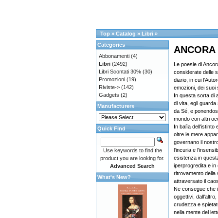
Top
»
Catalog
»
Libri
»
Categories
ANCORA 
Abbonamenti
(4)
Libri
(2492)
Le poesie di Anco
Libri Scontati 30%
(30)
considerate delle s
Promozioni
(19)
diario, in cui l'Aut
Riviste->
(142)
emozioni, dei suoi 
Gadgets
(2)
In questa sorta di
di vita, egli guarda
Manufacturers
da Sé, e ponendosi 
mondo con altri oc
In balìa dell'istinto
Quick Find
oltre le mere appar
governano il nostro 
l'incuria e l'insens
Use keywords to find the
esistenza in quest
product you are looking for.
iperprogredita e in
Advanced Search
ritrovamento della
What's New?
attraversato il caos
Ne consegue che i 
oggettivi, dall'altr
crudezza e spietat
nella mente del lett