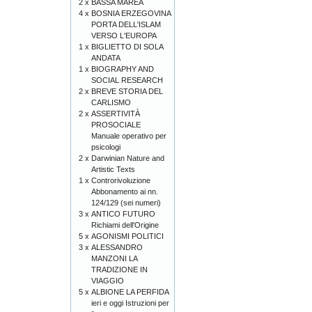
2 x
BASSA MAREA
4 x
BOSNIA ERZEGOVINA
PORTA DELL'ISLAM
VERSO L'EUROPA
1 x
BIGLIETTO DI SOLA
ANDATA
1 x
BIOGRAPHY AND
SOCIAL RESEARCH
2 x
BREVE STORIA DEL
CARLISMO
2 x
ASSERTIVITÀ
PROSOCIALE
Manuale operativo per
psicologi
2 x
Darwinian Nature and
Artistic Texts
1 x
Controrivoluzione
Abbonamento ai nn.
124/129 (sei numeri)
3 x
ANTICO FUTURO
Richiami dell'Origine
5 x
AGONISMI POLITICI
3 x
ALESSANDRO
MANZONI LA
TRADIZIONE IN
VIAGGIO
5 x
ALBIONE LA PERFIDA
ieri e oggi Istruzioni per