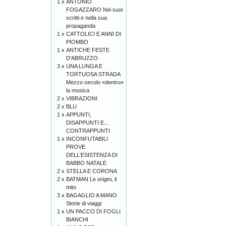
1 x
ANTONIO
FOGAZZARO Nei suoi
scritti e nella sua
propaganda
1 x
CATTOLICI E ANNI DI
PIOMBO
1 x
ANTICHE FESTE
D'ABRUZZO
3 x
UNA LUNGA E
TORTUOSA STRADA
Mezzo secolo «dentro»
la musica
2 x
VIBRAZIONI
2 x
BLU
1 x
APPUNTI,
DISAPPUNTI E...
CONTRAPPUNTI
1 x
INCONFUTABILI
PROVE
DELL'ESISTENZA DI
BABBO NATALE
2 x
STELLA E CORONA
2 x
BATMAN Le origini, il
mito
3 x
BAGAGLIO A MANO
Storie di viaggi
1 x
UN PACCO DI FOGLI
BIANCHI