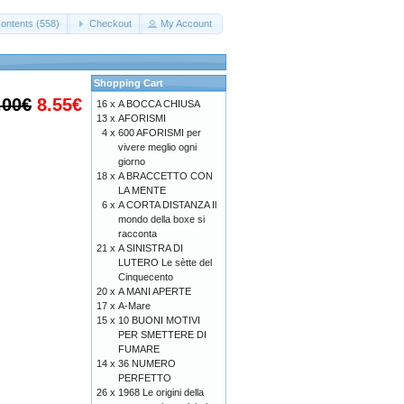
ontents (558)
Checkout
My Account
Shopping Cart
.00€
8.55€
16 x
A BOCCA CHIUSA
13 x
AFORISMI
4 x
600 AFORISMI per
vivere meglio ogni
giorno
18 x
A BRACCETTO CON
LA MENTE
6 x
A CORTA DISTANZA Il
mondo della boxe si
racconta
21 x
A SINISTRA DI
LUTERO Le sètte del
Cinquecento
20 x
A MANI APERTE
17 x
A-Mare
15 x
10 BUONI MOTIVI
PER SMETTERE DI
FUMARE
14 x
36 NUMERO
PERFETTO
26 x
1968 Le origini della