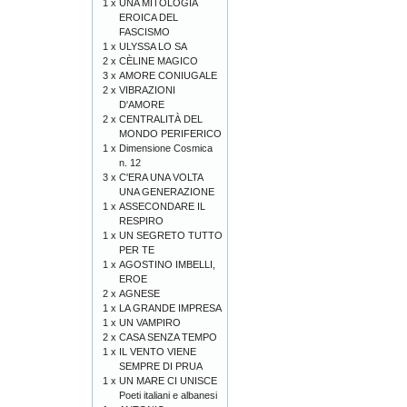
1 x
UNA MITOLOGIA
EROICA DEL
FASCISMO
1 x
ULYSSA LO SA
2 x
CÈLINE MAGICO
3 x
AMORE CONIUGALE
2 x
VIBRAZIONI
D'AMORE
2 x
CENTRALITÀ DEL
MONDO PERIFERICO
1 x
Dimensione Cosmica
n. 12
3 x
C'ERA UNA VOLTA
UNA GENERAZIONE
1 x
ASSECONDARE IL
RESPIRO
1 x
UN SEGRETO TUTTO
PER TE
1 x
AGOSTINO IMBELLI,
EROE
2 x
AGNESE
1 x
LA GRANDE IMPRESA
1 x
UN VAMPIRO
2 x
CASA SENZA TEMPO
1 x
IL VENTO VIENE
SEMPRE DI PRUA
1 x
UN MARE CI UNISCE
Poeti italiani e albanesi