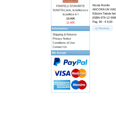
Nicola Romito
FRATELLI D'UN'ARTE
ANCORA UN VIA
IGNOTA L’arte, la bellezza e
Edizioni Tabula fati
la politica in I
[ISBN-979-12-598
12.00€
Pag. 90 - € 9,00
11.40€
Reviews
Information
Shipping & Returns
Privacy Notice
Conditions of Use
Contact Us
We Accept