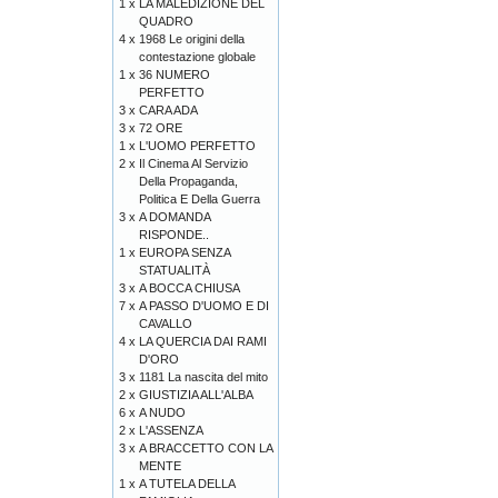
1 x
LA MALEDIZIONE DEL
QUADRO
4 x
1968 Le origini della
contestazione globale
1 x
36 NUMERO
PERFETTO
3 x
CARA ADA
3 x
72 ORE
1 x
L'UOMO PERFETTO
2 x
Il Cinema Al Servizio
Della Propaganda,
Politica E Della Guerra
3 x
A DOMANDA
RISPONDE..
1 x
EUROPA SENZA
STATUALITÀ
3 x
A BOCCA CHIUSA
7 x
A PASSO D'UOMO E DI
CAVALLO
4 x
LA QUERCIA DAI RAMI
D'ORO
3 x
1181 La nascita del mito
2 x
GIUSTIZIA ALL'ALBA
6 x
A NUDO
2 x
L'ASSENZA
3 x
A BRACCETTO CON LA
MENTE
1 x
A TUTELA DELLA