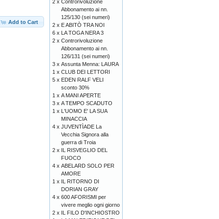
2 x
Controrivoluzione
Abbonamento ai nn.
125/130 (sei numeri)
Add to Cart
2 x
E ABITÒ TRA NOI
6 x
LA TOGA NERA 3
2 x
Controrivoluzione
Abbonamento ai nn.
126/131 (sei numeri)
3 x
Assunta Menna: LAURA
1 x
CLUB DEI LETTORI
5 x
EDEN RALF VELI
sconto 30%
1 x
A MANI APERTE
3 x
A TEMPO SCADUTO
1 x
L'UOMO E' LA SUA
MINACCIA
4 x
JUVENTÌADE La
Vecchia Signora alla
guerra di Troia
2 x
IL RISVEGLIO DEL
FUOCO
4 x
ABELARD SOLO PER
AMORE
1 x
IL RITORNO DI
DORIAN GRAY
4 x
600 AFORISMI per
vivere meglio ogni giorno
2 x
IL FILO D'INCHIOSTRO