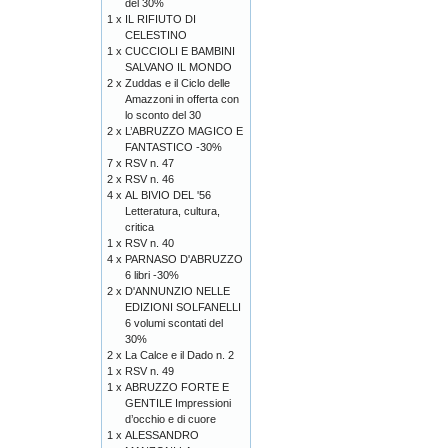
del 30%
1 x
IL RIFIUTO DI
CELESTINO
1 x
CUCCIOLI E BAMBINI
SALVANO IL MONDO
2 x
Zuddas e il Ciclo delle
Amazzoni in offerta con
lo sconto del 30
2 x
L’ABRUZZO MAGICO E
FANTASTICO -30%
7 x
RSV n. 47
2 x
RSV n. 46
4 x
AL BIVIO DEL '56
Letteratura, cultura,
critica
1 x
RSV n. 40
4 x
PARNASO D'ABRUZZO
6 libri -30%
2 x
D'ANNUNZIO NELLE
EDIZIONI SOLFANELLI
6 volumi scontati del
30%
2 x
La Calce e il Dado n. 2
1 x
RSV n. 49
1 x
ABRUZZO FORTE E
GENTILE Impressioni
d’occhio e di cuore
1 x
ALESSANDRO