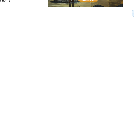
8-073-4]
0