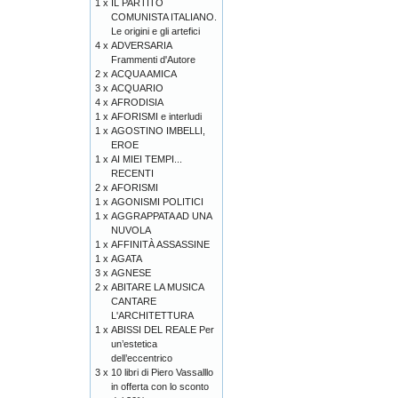
1 x
IL PARTITO
COMUNISTA ITALIANO.
Le origini e gli artefici
4 x
ADVERSARIA
Frammenti d'Autore
2 x
ACQUA AMICA
3 x
ACQUARIO
4 x
AFRODISIA
1 x
AFORISMI e interludi
1 x
AGOSTINO IMBELLI,
EROE
1 x
AI MIEI TEMPI...
RECENTI
2 x
AFORISMI
1 x
AGONISMI POLITICI
1 x
AGGRAPPATA AD UNA
NUVOLA
1 x
AFFINITÀ ASSASSINE
1 x
AGATA
3 x
AGNESE
2 x
ABITARE LA MUSICA
CANTARE
L'ARCHITETTURA
1 x
ABISSI DEL REALE Per
un’estetica
dell’eccentrico
3 x
10 libri di Piero Vassalllo
in offerta con lo sconto