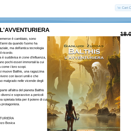
Cart C
 L'AVVENTURIERA
18.
rre emerse è cambiato, sono
 d’anni da quando l’uomo ha
aziale, ma dell’antica tecnologia
l ricordo.
a è suddivisa in zone d’influenza,
o pochi esseri immortali la cui
 come i loro scopi.
i muove Balthis, una ragazzina
ivere con lavori umili e che
uo malgrado nelle vicende degli
arte all’altra del pianeta Balthis
ù diversi e sopravvive a pericoli
a spietata lotta per il potere di cui
a protagonista.
NTURIERA
enzo Bosica