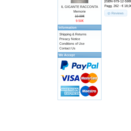
[ISBN-979-12-598
Pagg. 262 - € 18,0
IL GIGANTE RACCONTA
Memorie
Reviews
10.00€
9.50€
Information
Shipping & Returns
Privacy Notice
Conditions of Use
Contact Us
We Accept