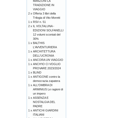
MANZONI LA
TRADIZIONE IN
VIAGGIO
2 x
Offerta 3 libri della
Trilogia di Vito Moretti
1 x
RSV n. 51
2 x
IL VOLTALUNA -
EDIZIONI SOLFANELLI
12 volumi scontati del
30%
1 x
BALTHIS
L'AVVENTURIERA
1 x
ARCHITETTURA
DELL'UCRONIA
1 x
ANCORA UN VIAGGIO
1 x
ANCH'IO CI VOGLIO
PROVARE 2023/2024
1 x
BLIND
1 x
ANTIGONE contro la
democrazia zapatera
1 x
ALL'OMBRA DI
ARMINIUS Le ragioni di
un impero
1 x
ASSENZA E
NOSTALGIA DEL
PADRE
1 x
ANTICHI GIARDINI
ITALIANI