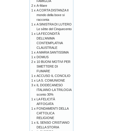
FAMIGLIA
2 x
A-Mare
1 x
A CORTA DISTANZA Il
mondo della boxe si
racconta
1 x
A SINISTRA DI LUTERO
Le sètte del Cinquecento
1 x
LA FECONDITÀ
DELL’ANIMA
CONTEMPLATIVA
CLAUSTRALE
1 x
A MARIA SANTISSIMA
1 x
DOMUS
2 x
10 BUONI MOTIVI PER
SMETTERE DI
FUMARE
1 x
ACCUSO IL CONCILIO
1 x
LA S. COMUNIONE
3 x
IL DODECANESO
ITALIANO-LA TRILOGIA
sconto 30%
1 x
LA FELICITÀ
AFFOGATA
1 x
FONDAMENTI DELLA
CATTOLICA
RELIGIONE
1 x
IL SENSO CRISTIANO
DELLA STORIA