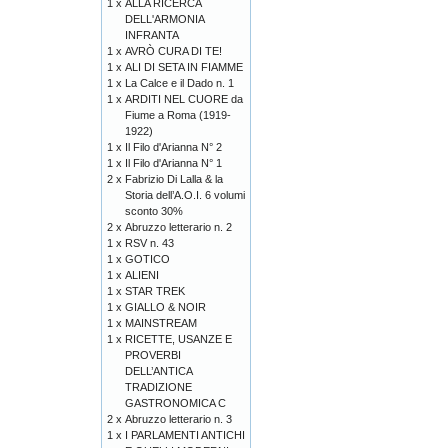
1 x
ALLA RICERCA
DELL'ARMONIA
INFRANTA
1 x
AVRÒ CURA DI TE!
1 x
ALI DI SETA IN FIAMME
1 x
La Calce e il Dado n. 1
1 x
ARDITI NEL CUORE da
Fiume a Roma (1919-
1922)
1 x
Il Filo d'Arianna N° 2
1 x
Il Filo d'Arianna N° 1
2 x
Fabrizio Di Lalla & la
Storia dell’A.O.I. 6 volumi
sconto 30%
2 x
Abruzzo letterario n. 2
1 x
RSV n. 43
1 x
GOTICO
1 x
ALIENI
1 x
STAR TREK
1 x
GIALLO & NOIR
1 x
MAINSTREAM
1 x
RICETTE, USANZE E
PROVERBI
DELL’ANTICA
TRADIZIONE
GASTRONOMICA C
2 x
Abruzzo letterario n. 3
1 x
I PARLAMENTI ANTICHI