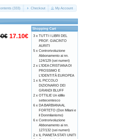
ontents (333)
Checkout
My Account
Shopping Cart
00€
17.10€
3 x
TUTTI I LIBRI DEL
PROF. GIACINTO
AURITI
5 x
Controrivoluzione
Abbonamento ai nn.
124/129 (sei numeri)
2 x
L'IDEA CRISTIANA DI
PROSSIMO E
L'IDENTITÀ EUROPEA
1 x
IL PICCOLO
DIZIONARIO DEI
GRANDI BLUFF
2 x
OTTILIE Un idillio
settecentesco
6 x
DA BARBIANA AL
FORTETO (Don Milani e
il Donmilanismo)
6 x
Controrivoluzione
Abbonamento ai nn.
127/132 (sei numeri)
2 x
IL PIANETA STATI UNITI