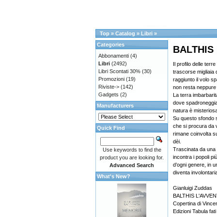
Top
»
Catalog
»
Libri
»
Categories
BALTHIS
Abbonamenti
(4)
Libri
(2492)
Il profilo delle te
Libri Scontati 30%
(30)
trascorse migliaia
Promozioni
(19)
raggiunto il volo sp
Riviste->
(142)
non resta neppure i
Gadgets
(2)
La terra imbarbarit
dove spadroneggian
Manufacturers
natura è misteriosa
Su questo sfondo s
che si procura da v
Quick Find
rimane coinvolta s
dèi.
Trascinata da una p
Use keywords to find the
incontra i popoli pi
product you are looking for.
d’ogni genere, in un
Advanced Search
diventa involontari
What's New?
Gianluigi Zuddas
BALTHIS L'AVVE
Copertina di Vinc
Edizioni Tabula fati