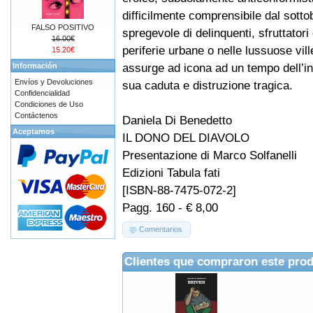
difficilmente comprensibile dal sott
FALSO POSITIVO
spregevole di delinquenti, sfruttatori
16.00€
periferie urbane o nelle lussuose vill
15.20€
assurge ad icona ad un tempo dell’ine
Información
Envíos y Devoluciones
sua caduta e distruzione tragica.
Confidencialidad
Condiciones de Uso
Contáctenos
Daniela Di Benedetto
Aceptamos
IL DONO DEL DIAVOLO
Presentazione di Marco Solfanelli
Edizioni Tabula fati
[ISBN-88-7475-072-2]
Pagg. 160 - € 8,00
Comentarios
Clientes que compraron este pro