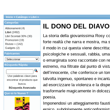
Inicio
»
Catálogo
»
Libri
»
Categorías
IL DONO DEL DIAV
Abbonamenti
(4)
Libri
(2492)
La storia della giovanissima Rosy co
Libri Scontati 30%
(30)
Promozioni
(19)
forte realtà che narra e mostra, ma s
Riviste->
(142)
il modo in cui questa viene descritta
Gadgets
(2)
psicologiche e sessuali, rabbia, uma
Fabricantes
o emarginata sono raccontate con r
Búsqueda Rápida
estremo, ma filtrate dal punto di vist
dell’innocente, che conferisce un t
Use palabras clave para
talvolta ingenuo, spontaneo e incant
encontrar el producto que
busca.
ad esorcizzare la violenza e la disp
Búsqueda Avanzada
trasformarle magicamente in dolcezz
Que es lo Nuevo ?
poesia.
Imponendosi un atteggiamento faus
eroico, subdolamente anticonformis