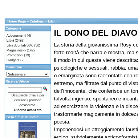
Home Page
»
Catalogo
»
Libri
»
Categorie
IL DONO DEL DIAV
Abbonamenti
(4)
Libri
(2492)
La storia della giovanissima Rosy co
Libri Scontati 30%
(30)
Magazines->
(142)
forte realtà che narra e mostra, ma s
Promozioni
(19)
il modo in cui questa viene descritta
Gadgets
(2)
psicologiche e sessuali, rabbia, uma
Produttori
o emarginata sono raccontate con r
Ricerca Veloce
estremo, ma filtrate dal punto di vist
dell’innocente, che conferisce un t
Usa parole chiave per
talvolta ingenuo, spontaneo e incant
cercare il prodotto
desiderato.
ad esorcizzare la violenza e la disp
Ricerca avanzata
trasformarle magicamente in dolcezz
Cosa c'e' di nuovo?
poesia.
Imponendosi un atteggiamento faus
eroico, subdolamente anticonformis