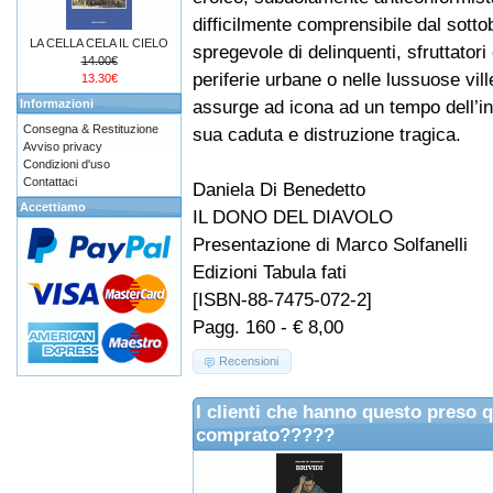
difficilmente comprensibile dal sott
LA CELLA CELA IL CIELO
spregevole di delinquenti, sfruttatori
14.00€
periferie urbane o nelle lussuose vill
13.30€
assurge ad icona ad un tempo dell’ine
Informazioni
Consegna & Restituzione
sua caduta e distruzione tragica.
Avviso privacy
Condizioni d'uso
Contattaci
Daniela Di Benedetto
Accettiamo
IL DONO DEL DIAVOLO
Presentazione di Marco Solfanelli
Edizioni Tabula fati
[ISBN-88-7475-072-2]
Pagg. 160 - € 8,00
Recensioni
I clienti che hanno questo preso 
comprato?????