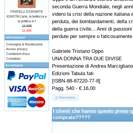
seconda Guerra Mondiale, negli anni 
FRATELLI D'UN'ARTE
videro la crisi della nazione italiana 
IGNOTA L’arte, la bellezza e
perduta, dei bombardamenti, della cri
la politica in I
12.00€
della guerra civile... Anni di passioni
11.40€
perdute per sempre o faticosamente d
Informazioni
Consegna & Restituzione
Avviso privacy
Gabriele Tristano Oppo
Condizioni d'uso
UNA DONNA TRA DUE DIVISE
Contattaci
Presentazione di Andrea Marcigliano
Accettiamo
Edizioni Tabula fati
[ISBN-88-87220-77-8]
Pagg. 540 - € 16,00
Recensioni
I clienti che hanno questo preso 
comprato?????