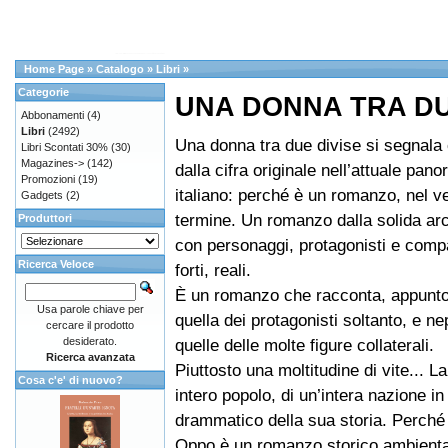
Home Page
»
Catalogo
»
Libri
»
Categorie
UNA DONNA TRA DU
Abbonamenti
(4)
Libri
(2492)
Una donna tra due divise si segnal
Libri Scontati 30%
(30)
Magazines->
(142)
dalla cifra originale nell’attuale pan
Promozioni
(19)
italiano: perché è un romanzo, nel v
Gadgets
(2)
termine. Un romanzo dalla solida arc
Produttori
con personaggi, protagonisti e compa
Ricerca Veloce
forti, reali.
È un romanzo che racconta, appunto 
Usa parole chiave per
quella dei protagonisti soltanto, e n
cercare il prodotto
desiderato.
quelle delle molte figure collaterali.
Ricerca avanzata
Piuttosto una moltitudine di vite... La
Cosa c'e' di nuovo?
intero popolo, di un’intera nazione i
drammatico della sua storia. Perché 
Oppo è un romanzo storico ambienta