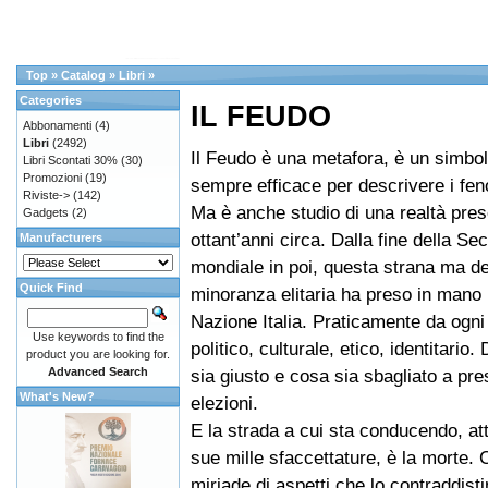
Top
»
Catalog
»
Libri
»
Categories
IL FEUDO
Abbonamenti
(4)
Libri
(2492)
Il Feudo è una metafora, è un simbo
Libri Scontati 30%
(30)
Promozioni
(19)
sempre efficace per descrivere i fen
Riviste->
(142)
Ma è anche studio di una realtà pre
Gadgets
(2)
ottant’anni circa. Dalla fine della S
Manufacturers
mondiale in poi, questa strana ma d
Quick Find
minoranza elitaria ha preso in mano l
Nazione Italia. Praticamente da ogni 
Use keywords to find the
politico, culturale, etico, identitario
product you are looking for.
Advanced Search
sia giusto e cosa sia sbagliato a pre
What's New?
elezioni.
E la strada a cui sta conducendo, at
sue mille sfaccettature, è la morte. 
miriade di aspetti che lo contraddist