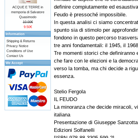
definire compiutamente ed esaustiva
ACQUE E TERRE in
memporia di Salvatore
Feudo è pressoché impossibile.
Quasimodo
In questa analisi ci siamo concentrati
10.00€
9.50€
spunto sia di stimolo per approfondimen
Information
fondono in questo percorso trasversa
Shipping & Returns
tre anni fondamentali: il 1945, il 1968
Privacy Notice
Conditions of Use
Tre momenti storici che definiranno 
Contact Us
che fare con le elezioni e la democraz
We Accept
verso la tomba, ma chi decide a rig
essenza.
Stelio Fergola
IL FEUDO
La minoranza che decide miracoli, vi
italiana
Presentazione di Giuseppe Sanzotta
Edizioni Solfanelli
[ISBN-978-88-3305-599-2]