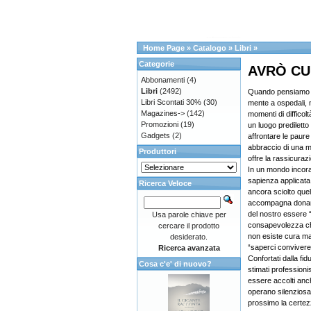
Home Page
»
Catalogo
»
Libri
»
Categorie
AVRÒ CUR
Abbonamenti
(4)
Libri
(2492)
Quando pensiamo al
Libri Scontati 30%
(30)
mente a ospedali, 
Magazines->
(142)
momenti di difficol
Promozioni
(19)
un luogo prediletto 
Gadgets
(2)
affrontare le paure 
abbraccio di una 
Produttori
offre la rassicuraz
In un mondo incora
sapienza applicata
Ricerca Veloce
ancora sciolto quel
accompagna donan
del nostro essere “
Usa parole chiave per
consapevolezza che
cercare il prodotto
non esiste cura ma 
desiderato.
“saperci convivere
Ricerca avanzata
Confortati dalla fi
Cosa c'e' di nuovo?
stimati professioni
essere accolti an
operano silenziosa
prossimo la certez