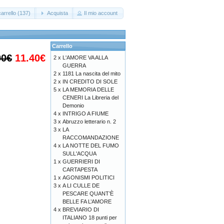
arrello (137)
Acquista
Il mio account
Carrello
00€
11.40€
2 x
L'AMORE VA ALLA
GUERRA
2 x
1181 La nascita del mito
2 x
IN CREDITO DI SOLE
5 x
LA MEMORIA DELLE
CENERI La Libreria del
Demonio
4 x
INTRIGO A FIUME
3 x
Abruzzo letterario n. 2
3 x
LA
RACCOMANDAZIONE
4 x
LA NOTTE DEL FUMO
SULL'ACQUA
1 x
GUERRIERI DI
CARTAPESTA
1 x
AGONISMI POLITICI
3 x
A LI CULLE DE
PESCARE QUANT’È
BELLE FA L’AMORE
4 x
BREVIARIO DI
ITALIANO 18 punti per