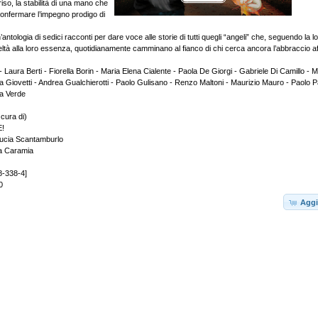
iso, la stabilità di una mano che
nfermare l’impegno prodigo di
’antologia di sedici racconti per dare voce alle storie di tutti quegli “angeli” che, seguendo la 
ltà alla loro essenza, quotidianamente camminano al fianco di chi cerca ancora l’abbraccio aff
Laura Berti - Fiorella Borin - Maria Elena Cialente - Paola De Giorgi - Gabriele Di Camillo - M
la Giovetti - Andrea Gualchierotti - Paolo Gulisano - Renzo Maltoni - Maurizio Mauro - Paolo P
ola Verde
cura di)
!
Lucia Scantamburlo
ca Caramia
8-338-4]
0
Aggi