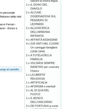
salvare la nostra lingua
1 x
IL DONO DEL
DIAVOLO
2 x
ALCUNE
loro personale
OSSERVAZIONI SUL
ettuoso della vita!
PENSIERO DI
LEOPARDI
arco Ferrari -
2 x
ALLA RICERCA
aron - Enrico e
DELL'ARMONIA
INFRANTA
4 x
AFFINITÀ ASSASSINE
4 x
GIÀ VINTI NEL CUORE
Un carteggio famigliare
(1936-1944)
2 x
A TUTELA DELLA
FAMIGLIA
1 x
VOLTARSI SEMPRE
INDIETRO per costruire
ungi al carrello
il futuro
1 x
LA LIBERTA'
RELIGIOSA
1 x
ARTIFICIALIA
1 x
AFORISMI e interludi
2 x
AL DI QUA DEL
FUOCO
1 x
IL BOSCO
DELL'UNICORNO
3 x
DE FORTUNA La sorte