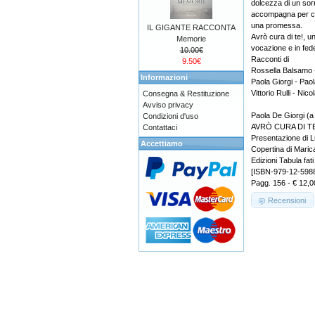
dolcezza di un sorr
accompagna per co
una promessa.
IL GIGANTE RACCONTA
Avrò cura di te!, un
Memorie
vocazione e in fede
10.00€
Racconti di
9.50€
Rossella Balsamo - 
Informazioni
Paola Giorgi - Pao
Vittorio Rulli - Nic
Consegna & Restituzione
Avviso privacy
Paola De Giorgi (a 
Condizioni d'uso
AVRÒ CURA DI TE
Contattaci
Presentazione di 
Accettiamo
Copertina di Mari
Edizioni Tabula fati
[ISBN-979-12-598
Pagg. 156 - € 12,0
Recensioni