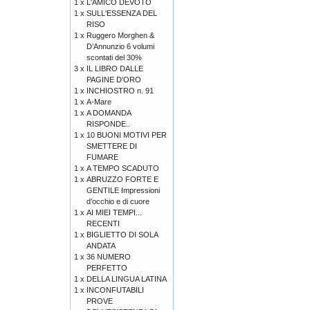
1 x
L'AMICO DEVOTO
1 x
SULL'ESSENZA DEL
RISO
1 x
Ruggero Morghen &
D’Annunzio 6 volumi
scontati del 30%
3 x
IL LIBRO DALLE
PAGINE D'ORO
1 x
INCHIOSTRO n. 91
1 x
A-Mare
1 x
A DOMANDA
RISPONDE..
1 x
10 BUONI MOTIVI PER
SMETTERE DI
FUMARE
1 x
A TEMPO SCADUTO
1 x
ABRUZZO FORTE E
GENTILE Impressioni
d’occhio e di cuore
1 x
AI MIEI TEMPI...
RECENTI
1 x
BIGLIETTO DI SOLA
ANDATA
1 x
36 NUMERO
PERFETTO
1 x
DELLA LINGUA LATINA
1 x
INCONFUTABILI
PROVE