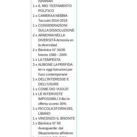
ISHANAR
1 x
IL MIO TESTAMENTO
POLITICO
1 x
CAMERA A NEBBIA
Taccuini 2014-2019
1 x
CONSIDERAZIONI
SULLA DISSOLUZIONE
2 x
ARMONIA NELLA
DIVERSITÀ Armonía en
la diversidad
2 x
Bérénice N° 34/35
Inismo 1980 - 2005
1 x
LA TEMPESTA
3 x
ALBIONE LA PERFIDA
ieri e oggi Istruzioni per
l’uso contemporane
1 x
DELL'INTERESSE E
DELL'USURE
1 x
COME DIO VUOLE!
1 x
LE INTERVISTE
IMPOSSIBILI 3 libri in
offerta sconto 30%
1 x
PICCOLA STORIA DEL
LIBANO
1 x
VINCENZO IL BISONTE
1 x
Bérénice N° 50
Avanguardie: dal
Situazionismo all'Inismo