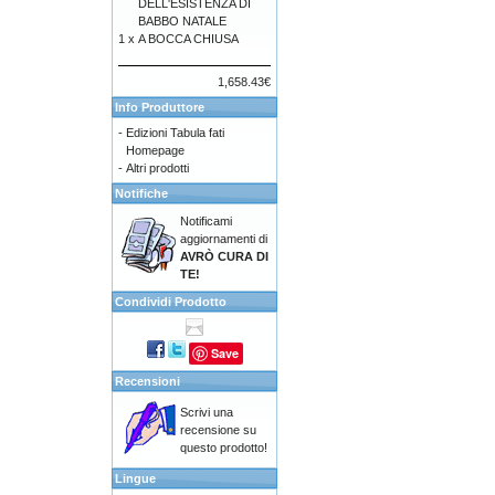
DELL'ESISTENZA DI
BABBO NATALE
1 x
A BOCCA CHIUSA
1,658.43€
Info Produttore
-
Edizioni Tabula fati
Homepage
-
Altri prodotti
Notifiche
Notificami
aggiornamenti di
AVRÒ CURA DI
TE!
Condividi Prodotto
Save
Recensioni
Scrivi una
recensione su
questo prodotto!
Lingue