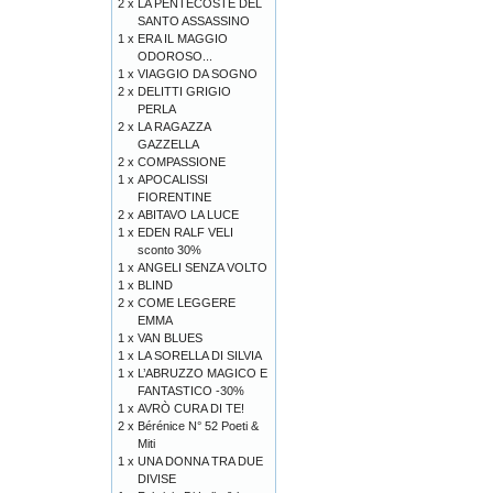
2 x
LA PENTECOSTE DEL
SANTO ASSASSINO
1 x
ERA IL MAGGIO
ODOROSO...
1 x
VIAGGIO DA SOGNO
2 x
DELITTI GRIGIO
PERLA
2 x
LA RAGAZZA
GAZZELLA
2 x
COMPASSIONE
1 x
APOCALISSI
FIORENTINE
2 x
ABITAVO LA LUCE
1 x
EDEN RALF VELI
sconto 30%
1 x
ANGELI SENZA VOLTO
1 x
BLIND
2 x
COME LEGGERE
EMMA
1 x
VAN BLUES
1 x
LA SORELLA DI SILVIA
1 x
L’ABRUZZO MAGICO E
FANTASTICO -30%
1 x
AVRÒ CURA DI TE!
2 x
Bérénice N° 52 Poeti &
Miti
1 x
UNA DONNA TRA DUE
DIVISE