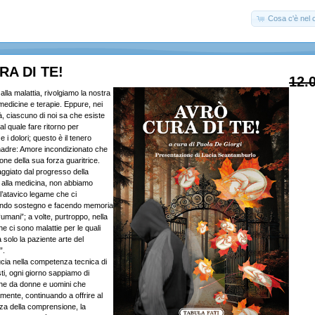
Cosa c'è nel c
A DI TE!
12.
la malattia, rivolgiamo la nostra
medicine e terapie. Eppure, nei
tà, ciascuno di noi sa che esiste
al quale fare ritorno per
e i dolori; questo è il tenero
madre: Amore incondizionato che
ione della sua forza guaritrice.
ggiato dal progresso della
 alla medicina, non abbiamo
l’atavico legame che ci
do sostegno e facendo memoria
umani”; a volte, purtroppo, nella
 ci sono malattie per le quali
solo la paziente arte del
”.
ducia nella competenza tecnica di
sti, ogni giorno sappiamo di
che da donne e uomini che
mente, continuando a offrire al
za della comprensione, la