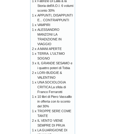
1 x
Fabrizio Di Lalla & la
Storia dell’A.O.I. 6 volumi
sconto 30%
1 x
APPUNTI, DISAPPUNTI
E... CONTRAPPUNTI
1 x
VAMPIRI
1 x
ALESSANDRO
MANZONI LA
TRADIZIONE IN
VIAGGIO
2 x
A MANI APERTE
1 x
TERRA. L'ULTIMO
SOGNO
3 x
IL GRANDE SESAMO e
i quattro poteri di Tobia
2 x
LORI-BUDGIE &
VALENTINO
1 x
UNA SOCIOLOGIA
CRITICA La sfida di
Franco Ferrarotti
1 x
10 libri di Piero Vassalllo
in offerta con lo sconto
del 30%
1 x
TROPPE SERE COME
TANTE
2 x
IL VENTO VIENE
SEMPRE DI PRUA
1 x
LA GUARIGIONE DI