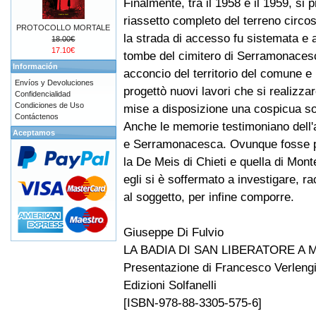
Finalmente, tra il 1958 e il 1959, si 
riassetto completo del terreno circos
PROTOCOLLO MORTALE
la strada di accesso fu sistemata e a
18.00€
17.10€
tombe del cimitero di Serramonacesca
Información
acconcio del territorio del comune 
Envíos y Devoluciones
progettò nuovi lavori che si realizz
Confidencialidad
Condiciones de Uso
mise a disposizione una cospicua 
Contáctenos
Anche le memorie testimoniano dell'
Aceptamos
e Serramonacesca. Ovunque fosse pos
la De Meis di Chieti e quella di Mon
egli si è soffermato a investigare, r
al soggetto, per infine comporre.
Giuseppe Di Fulvio
LA BADIA DI SAN LIBERATORE A
Presentazione di Francesco Verleng
Edizioni Solfanelli
[ISBN-978-88-3305-575-6]