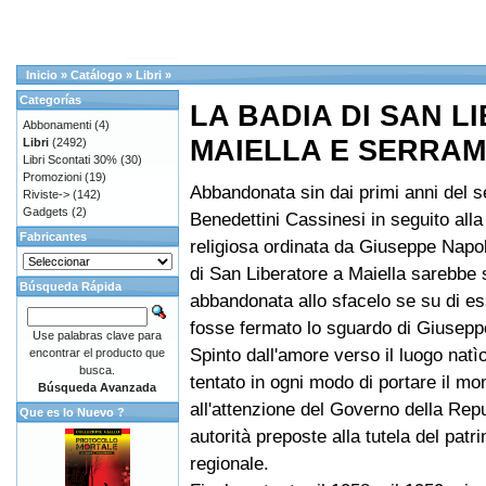
Inicio
»
Catálogo
»
Libri
»
Categorías
LA BADIA DI SAN L
Abbonamenti
(4)
MAIELLA E SERRA
Libri
(2492)
Libri Scontati 30%
(30)
Promozioni
(19)
Abbandonata sin dai primi anni del s
Riviste->
(142)
Gadgets
(2)
Benedettini Cassinesi in seguito all
Fabricantes
religiosa ordinata da Giuseppe Napol
di San Liberatore a Maiella sarebbe 
Búsqueda Rápida
abbandonata allo sfacelo se su di es
fosse fermato lo sguardo di Giuseppe
Use palabras clave para
Spinto dall'amore verso il luogo natìo
encontrar el producto que
busca.
tentato in ogni modo di portare il m
Búsqueda Avanzada
all'attenzione del Governo della Repu
Que es lo Nuevo ?
autorità preposte alla tutela del patri
regionale.