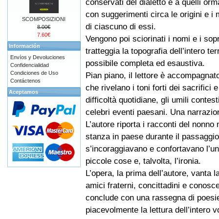
conservati del dialetto e a quelli orm
con suggerimenti circa le origini e i m
SCOMPOSIZIONI
di ciascuno di essi.
8.00€
7.60€
Vengono poi sciorinati i nomi e i sopr
Información
tratteggia la topografia dell’intero ter
Envíos y Devoluciones
possibile completa ed esaustiva.
Confidencialidad
Condiciones de Uso
Pian piano, il lettore è accompagnato p
Contáctenos
che rivelano i toni forti dei sacrifici
Aceptamos
difficoltà quotidiane, gli umili contest
celebri eventi paesani. Una narrazi
L’autore riporta i racconti del nonn
stanza in paese durante il passaggio
s’incoraggiavano e confortavano l’un 
piccole cose e, talvolta, l’ironia.
L’opera, la prima dell’autore, vanta 
amici fraterni, concittadini e conoscen
conclude con una rassegna di poesie
piacevolmente la lettura dell’intero 