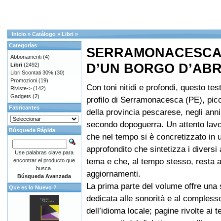
Inicio
»
Catálogo
»
Libri
»
Categorías
SERRAMONACESCA 
Abbonamenti
(4)
D’UN BORGO D’AB
Libri
(2492)
Libri Scontati 30%
(30)
Promozioni
(19)
Con toni nitidi e profondi, questo tes
Riviste->
(142)
Gadgets
(2)
profilo di Serramonacesca (PE), pic
Fabricantes
della provincia pescarese, negli anni
secondo dopoguerra. Un attento lavo
Búsqueda Rápida
che nel tempo si è concretizzato in
approfondito che sintetizza i diversi 
Use palabras clave para
tema e che, al tempo stesso, resta a
encontrar el producto que
busca.
aggiornamenti.
Búsqueda Avanzada
La prima parte del volume offre una
Que es lo Nuevo ?
dedicata alle sonorità e al compless
dell’idioma locale; pagine rivolte ai t