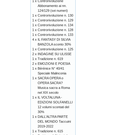
1 x
Controrivoluzione
Abbonamento ai nn.
124/129 (sei numeri)
1 x
Controrivoluzione n. 130
1 x
Controrivoluzione n. 129
1 x
Controrivoluzione n. 134
1 x
Controrivoluzione n. 128
1 x
Controrivoluzione n. 133
4 x
IL FANTASY DI SILVIA
BANZOLA sconto 30%
1 x
Controrivoluzione n. 125
2 x
INDAGINE SU ULISSE
1 x
Tradizione n. 619
2 x
EMOZIONI E POESIA
1 x
Bérénice N° 40/41
Speciale Malinconia
1 x
SACRA OPERA o
OPERA SACRA?
Musica sacra a Roma
nel XIX secolo
1 x
IL VOLTALUNA -
EDIZIONI SOLFANELLI
12 volumi scontati del
30%
1 x
DALL'ALTRA PARTE
DEL MONDO Taccuini
2019-2022
1 x
Tradizione n. 615