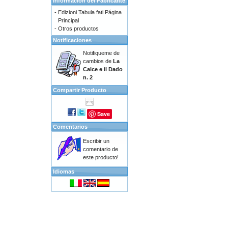
Información del Fabricante
-
Edizioni Tabula fati Página
Principal
-
Otros productos
Notificaciones
Notifiqueme de
cambios de
La
Calce e il Dado
n. 2
Compartir Producto
Save
Comentarios
Escribir un
comentario de
este producto!
Idiomas