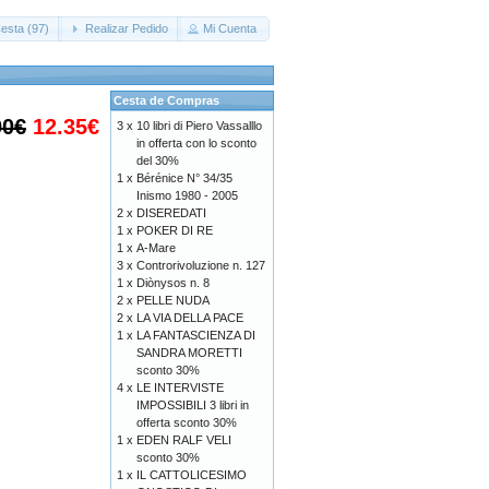
esta (97)
Realizar Pedido
Mi Cuenta
Cesta de Compras
00€
12.35€
3 x
10 libri di Piero Vassalllo
in offerta con lo sconto
del 30%
1 x
Bérénice N° 34/35
Inismo 1980 - 2005
2 x
DISEREDATI
1 x
POKER DI RE
1 x
A-Mare
3 x
Controrivoluzione n. 127
1 x
Diònysos n. 8
2 x
PELLE NUDA
2 x
LA VIA DELLA PACE
1 x
LA FANTASCIENZA DI
SANDRA MORETTI
sconto 30%
4 x
LE INTERVISTE
IMPOSSIBILI 3 libri in
offerta sconto 30%
1 x
EDEN RALF VELI
sconto 30%
1 x
IL CATTOLICESIMO