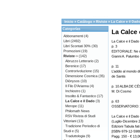
Inicio
»
Catálogo
»
Riviste
»
La Calce e il Dad
Categorías
La Calce 
Abbonamenti
(4)
Libri
(2492)
La Calce e il Dado 
Libri Scontati 30%
(30)
p. 3
Promozioni
(19)
EDITORIALE: Ne qui
Riviste
->
(142)
Gianni A. Palumbo
Abruzzo Letterario
(2)
Berenice
(17)
p. 11
Controrivoluzione
(15)
L’addio al mondo di
Dimensione Cosmica
(35)
de Santis
Diònysos
(10)
Il Filo D'Arianna
(4)
p. 10 ALBA DE CÉSP
Inchiostro
(1)
M. Di Cosmo
Insolito & Fantastico
(17)
La Calce e il Dado
(3)
p. 63
Merope
(11)
OSSERVATORIO: Re
Philomath News
RSV Rivista di Studi
La Calce e il Dado 
Vittoriani
(13)
(Luglio-Dicembre 
Tradizione Periodico di
Edizioni Tabula fati
Studi e
(5)
[ISBN-979-12-598
Traduttologia
(9)
Pagg. 150 - € 13,0