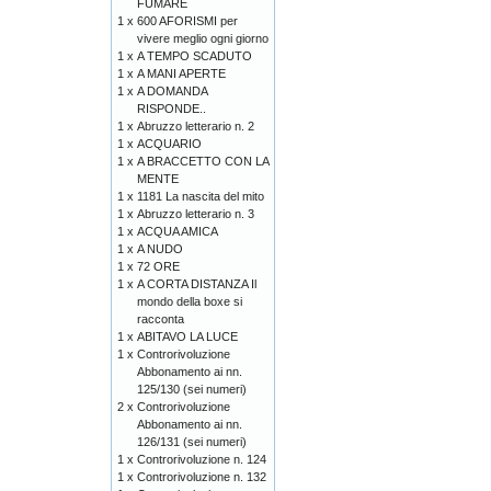
FUMARE
1 x
600 AFORISMI per
vivere meglio ogni giorno
1 x
A TEMPO SCADUTO
1 x
A MANI APERTE
1 x
A DOMANDA
RISPONDE..
1 x
Abruzzo letterario n. 2
1 x
ACQUARIO
1 x
A BRACCETTO CON LA
MENTE
1 x
1181 La nascita del mito
1 x
Abruzzo letterario n. 3
1 x
ACQUA AMICA
1 x
A NUDO
1 x
72 ORE
1 x
A CORTA DISTANZA Il
mondo della boxe si
racconta
1 x
ABITAVO LA LUCE
1 x
Controrivoluzione
Abbonamento ai nn.
125/130 (sei numeri)
2 x
Controrivoluzione
Abbonamento ai nn.
126/131 (sei numeri)
1 x
Controrivoluzione n. 124
1 x
Controrivoluzione n. 132