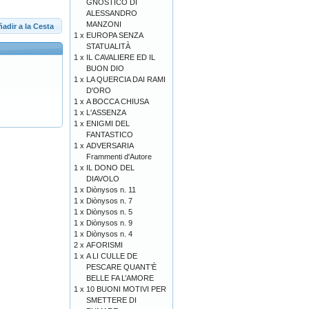
GNOSTICO DI
ALESSANDRO
MANZONI
adir a la Cesta
1 x
EUROPA SENZA
STATUALITÀ
1 x
IL CAVALIERE ED IL
BUON DIO
1 x
LA QUERCIA DAI RAMI
D'ORO
1 x
A BOCCA CHIUSA
1 x
L'ASSENZA
1 x
ENIGMI DEL
FANTASTICO
1 x
ADVERSARIA
Frammenti d'Autore
1 x
IL DONO DEL
DIAVOLO
1 x
Diònysos n. 11
1 x
Diònysos n. 7
1 x
Diònysos n. 5
1 x
Diònysos n. 9
1 x
Diònysos n. 4
2 x
AFORISMI
1 x
A LI CULLE DE
PESCARE QUANT’È
BELLE FA L’AMORE
1 x
10 BUONI MOTIVI PER
SMETTERE DI