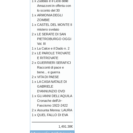
1 x
Zuddas e il Ciclo delle
Amazzoni in offerta con
lo sconto del 30
1 x
ARMONIA DEGLI
ZOMBIE
1 x
CASTEL DEL MONTE Il
mistero svelato
2 x
LE SERATE DI SAN
PIETROBURGO OGGI
Vol. III
1 x
La Calce e il Dado n. 2
2 x
LE PAROLE TROVATE
E RITROVATE
2 x
GUERRIERI SERAFICI
Racconti di pace e
bene... e guerra
2 x
VITA DI PAESE
1 x
LA CASA NATALE DI
GABRIELE
D'ANNUNZIO DVD
1 x
GLI ANNI DELL'AQUILA
Cronache dell’Ur-
Fascismo 1922-2422
2 x
Assunta Menna: LAURA
1 x
QUEL FALLO DI EVA
1,491.38€