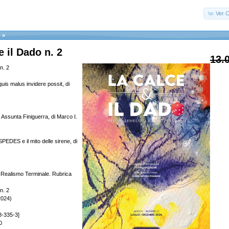
Ver C
o
»
e il Dado n. 2
13.
n. 2
s malus invidere possit, di
 Assunta Finiguerra, di Marco I.
EDES e il mito delle sirene, di
alismo Terminale. Rubrica
n. 2
2024)
8-335-3]
0