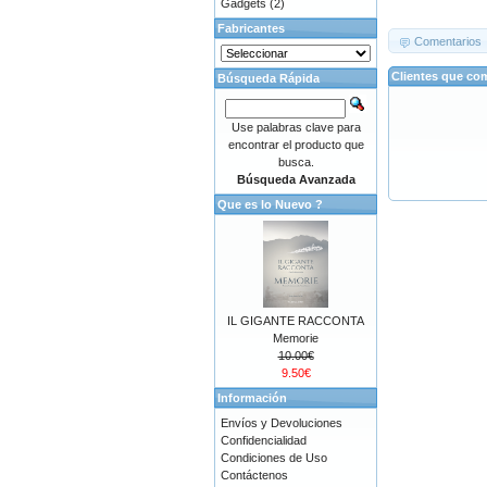
Gadgets
(2)
Fabricantes
Comentarios
Clientes que co
Búsqueda Rápida
Use palabras clave para
encontrar el producto que
busca.
Búsqueda Avanzada
Que es lo Nuevo ?
IL GIGANTE RACCONTA
Memorie
10.00€
9.50€
Información
Envíos y Devoluciones
Confidencialidad
Condiciones de Uso
Contáctenos