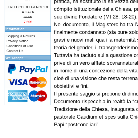
pratica, ha sostituito la salvezza de
TRITTICO DEI GENOCIDI
còmpito istituzionale della Chiesa, pr
A GAZA
suo divino Fondatore (Mt 28, 18-20).
8.00€
7.60€
Nel documento, il Magistero ha tra l’
Information
finalmente condannato (sia pure sol
Shipping & Returns
gravi e nuovi mali quali la maternità s
Privacy Notice
Conditions of Use
teoria del gender, il transgenderismo
Contact Us
Tuttavia ha taciuto sulla questione
We Accept
prive di un vero afflato sovrannatural
in nome di una concezione della vita
cioè di una visione che resta terren
obbiettivi e fini.
Il presente saggio si propone di dim
Documento rispecchia in realtà la “c
Tradizione della Chiesa, inaugurata d
pastorale Gaudium et spes sulla Ch
Papi “postconciiari”.