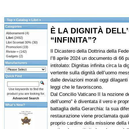
Top
»
Catalog
»
Libri
»
Categories
È LA DIGNITÀ DEL
Abbonamenti
(4)
“INFINITA”?
Libri
(2492)
Libri Scontati 30%
(30)
Promozioni
(19)
Il Dicastero della Dottrina della Fed
Riviste->
(142)
Gadgets
(2)
l’8 aprile 2024 un documento di 66 pa
Manufacturers
intitolato: Dignitas infinita circa la 
vertente sulla dignità dell’uomo mess
Quick Find
dalle deviazioni morali oggi dilaganti 
leggi che le favoriscono.
Use keywords to find the
Dal Concilio Vaticano II la nozione de
product you are looking for.
Advanced Search
dell’uomo” è diventata il vero e propr
What's New?
battaglia della Gerarchia: la sua dife
restaurazione viene proclamata qual
proprio cardine della missione della 