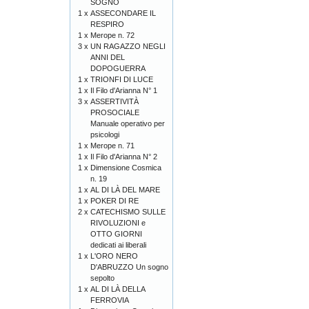
SOGNO
1 x
ASSECONDARE IL
RESPIRO
1 x
Merope n. 72
3 x
UN RAGAZZO NEGLI
ANNI DEL
DOPOGUERRA
1 x
TRIONFI DI LUCE
1 x
Il Filo d'Arianna N° 1
3 x
ASSERTIVITÀ
PROSOCIALE
Manuale operativo per
psicologi
1 x
Merope n. 71
1 x
Il Filo d'Arianna N° 2
1 x
Dimensione Cosmica
n. 19
1 x
AL DI LÀ DEL MARE
1 x
POKER DI RE
2 x
CATECHISMO SULLE
RIVOLUZIONI e
OTTO GIORNI
dedicati ai liberali
1 x
L'ORO NERO
D'ABRUZZO Un sogno
sepolto
1 x
AL DI LÀ DELLA
FERROVIA