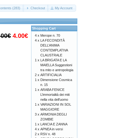
ontents (283)
Checkout
My Account
Shopping Cart
.00€
4.00€
4 x
Merope n. 70
4 x
LA FECONDITÀ
DELL’ANIMA
CONTEMPLATIVA
CLAUSTRALE
1 x
LA BRIGATA E LA
MAIELLA Suggestioni
tra mito e antropologia
2 x
ARTIFICIALIA
1 x
Dimensione Cosmica
n. 15
1 x
ARABA FENICE
L’immortalità dei miti
nella vita dell’uomo
1 x
VARIAZIONI IN SOL
MAGGIORE
3 x
ARMONIA DEGLI
ZOMBIE
1 x
LANCIA E ZANNA
4 x
APNEA in versi
2 x
RSV n. 48