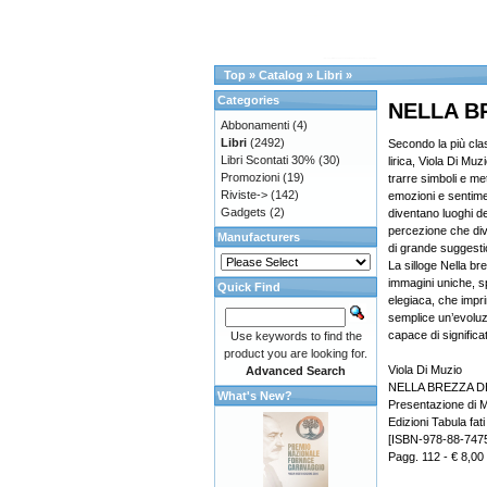
Top
»
Catalog
»
Libri
»
Categories
NELLA B
Abbonamenti
(4)
Libri
(2492)
Secondo la più cla
Libri Scontati 30%
(30)
lirica, Viola Di Muz
Promozioni
(19)
trarre simboli e m
Riviste->
(142)
emozioni e sentimen
Gadgets
(2)
diventano luoghi de
percezione che div
Manufacturers
di grande suggesti
La silloge Nella br
immagini uniche, sp
Quick Find
elegiaca, che impri
semplice un’evoluz
capace di significati
Use keywords to find the
product you are looking for.
Viola Di Muzio
Advanced Search
NELLA BREZZA 
What's New?
Presentazione di M
Edizioni Tabula fati
[ISBN-978-88-747
Pagg. 112 - € 8,00