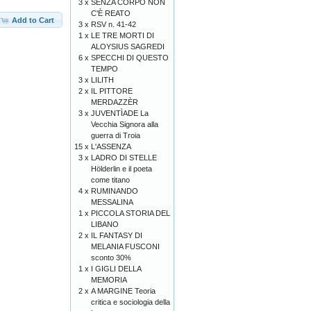
3 x
SENZA CORPO NON
C'È REATO
Add to Cart
3 x
RSV n. 41-42
1 x
LE TRE MORTI DI
ALOYSIUS SAGREDI
6 x
SPECCHI DI QUESTO
TEMPO
3 x
LILITH
2 x
IL PITTORE
MERDAZZÈR
3 x
JUVENTÌADE La
Vecchia Signora alla
guerra di Troia
15 x
L'ASSENZA
3 x
LADRO DI STELLE
Hölderlin e il poeta
come titano
4 x
RUMINANDO
MESSALINA
1 x
PICCOLA STORIA DEL
LIBANO
2 x
IL FANTASY DI
MELANIA FUSCONI
sconto 30%
1 x
I GIGLI DELLA
MEMORIA
2 x
A MARGINE Teoria
critica e sociologia della