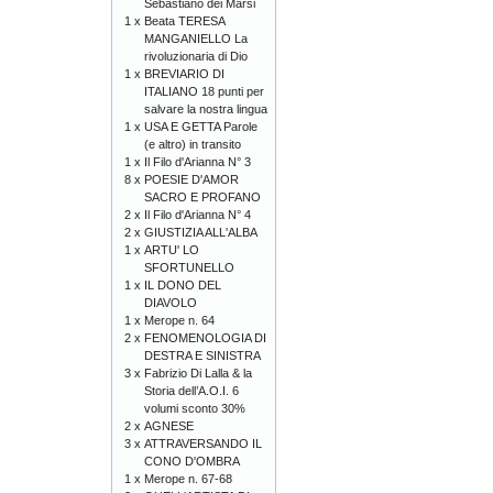
Sebastiano dei Marsi
1 x
Beata TERESA
MANGANIELLO La
rivoluzionaria di Dio
1 x
BREVIARIO DI
ITALIANO 18 punti per
salvare la nostra lingua
1 x
USA E GETTA Parole
(e altro) in transito
1 x
Il Filo d'Arianna N° 3
8 x
POESIE D'AMOR
SACRO E PROFANO
2 x
Il Filo d'Arianna N° 4
2 x
GIUSTIZIA ALL'ALBA
1 x
ARTU' LO
SFORTUNELLO
1 x
IL DONO DEL
DIAVOLO
1 x
Merope n. 64
2 x
FENOMENOLOGIA DI
DESTRA E SINISTRA
3 x
Fabrizio Di Lalla & la
Storia dell’A.O.I. 6
volumi sconto 30%
2 x
AGNESE
3 x
ATTRAVERSANDO IL
CONO D'OMBRA
1 x
Merope n. 67-68