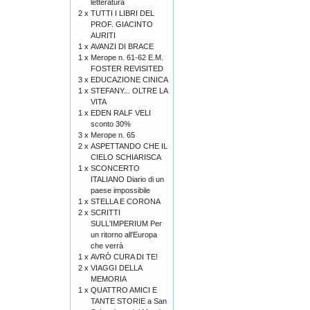
letteratura
2 x
TUTTI I LIBRI DEL
PROF. GIACINTO
AURITI
1 x
AVANZI DI BRACE
1 x
Merope n. 61-62 E.M.
FOSTER REVISITED
3 x
EDUCAZIONE CINICA
1 x
STEFANY... OLTRE LA
VITA
1 x
EDEN RALF VELI
sconto 30%
3 x
Merope n. 65
2 x
ASPETTANDO CHE IL
CIELO SCHIARISCA
1 x
SCONCERTO
ITALIANO Diario di un
paese impossibile
1 x
STELLA E CORONA
2 x
SCRITTI
SULL'IMPERIUM Per
un ritorno all’Europa
che verrà
1 x
AVRÒ CURA DI TE!
2 x
VIAGGI DELLA
MEMORIA
1 x
QUATTRO AMICI E
TANTE STORIE a San