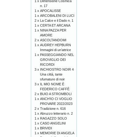
1 x
Dimensione Cosmica
n. 17
1 x
APOCALISSE
1 x
ARCOBALENI DI LUCI
2 x
La Calce e il Dado n. 1
1 x
CERTA ET ARCANA
1 x
NINA PAZZA PER
AMORE
2 x
ASCOLTANDOMI
1 x
AUDREY HEPBURN
Immagini di un’attrice
1 x
PASSEGGIANDO NEL
GROVIGLIO DEI
RICORDI
3 x
INCHIOSTRO NOIR 4
Una città, tante
sfumature di noir
3 x
IL MIO NOME È
FEDERICO CAFFÈ
2 x
BUIO A STROMBOLI
1 x
ANCH'IO CI VOGLIO
PROVARE 2022/2023
2 x
Tradizione n. 616
1 x
Abruzzo letterario n. 2
1 x
RAGAZZO SOLO
1 x
CASO ANGELINI
1 x
BRIVIDI
1 x
MEMORIE DI ANGELA