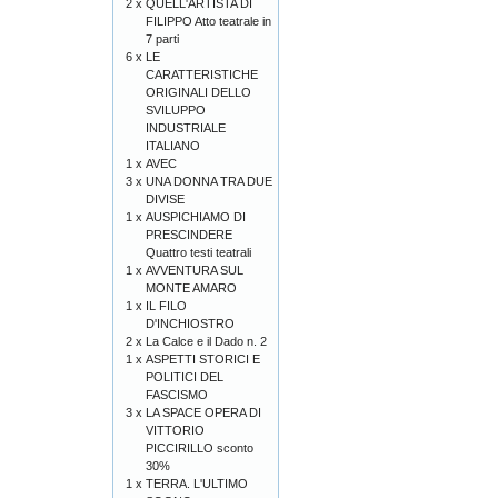
2 x
QUELL'ARTISTA DI
FILIPPO Atto teatrale in
7 parti
6 x
LE
CARATTERISTICHE
ORIGINALI DELLO
SVILUPPO
INDUSTRIALE
ITALIANO
1 x
AVEC
3 x
UNA DONNA TRA DUE
DIVISE
1 x
AUSPICHIAMO DI
PRESCINDERE
Quattro testi teatrali
1 x
AVVENTURA SUL
MONTE AMARO
1 x
IL FILO
D'INCHIOSTRO
2 x
La Calce e il Dado n. 2
1 x
ASPETTI STORICI E
POLITICI DEL
FASCISMO
3 x
LA SPACE OPERA DI
VITTORIO
PICCIRILLO sconto
30%
1 x
TERRA. L'ULTIMO