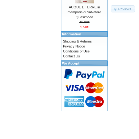
ACQUE E TERRE in
Reviews
memporia di Salvatore
Quasimodo
10.00€
9.50€
Information
Shipping & Returns
Privacy Notice
Conditions of Use
Contact Us
We Accept