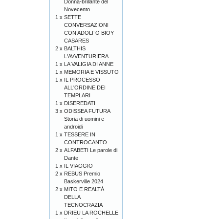
Donna-brillante del
Novecento
1 x
SETTE
CONVERSAZIONI
CON ADOLFO BIOY
CASARES
2 x
BALTHIS
L'AVVENTURIERA
1 x
LA VALIGIA DI ANNE
1 x
MEMORIA E VISSUTO
1 x
IL PROCESSO
ALL'ORDINE DEI
TEMPLARI
1 x
DISEREDATI
3 x
ODISSEA FUTURA
Storia di uomini e
androidi
1 x
TESSERE IN
CONTROCANTO
2 x
ALFABETI Le parole di
Dante
1 x
IL VIAGGIO
2 x
REBUS Premio
Baskerville 2024
2 x
MITO E REALTÀ
DELLA
TECNOCRAZIA
1 x
DRIEU LA ROCHELLE