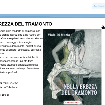
Cart C
REZZA DEL TRAMONTO
8
ssica delle modalità di composizione
io attinge ispirazione dalla natura per
etafore e regalarci versi che esprimono
ti. I paesaggi e le immagini
ll’anima e della mente, oggetti di una
enta ossimoro, sinestesia, surrealtà
one.
ezza del tramonto include liriche di
esso inserite in una struttura
mono alla base sintattica piuttosto
ione inattesa, un lampo fantasioso
 altri e profondi.
DEL TRAMONTO
arco Tabellione
5-156-3]