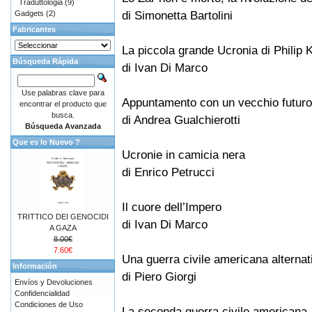
Traduttologia
(9)
di Simonetta Bartolini
Gadgets
(2)
Fabricantes
La piccola grande Ucronia di Philip 
Búsqueda Rápida
di Ivan Di Marco
Use palabras clave para
Appuntamento con un vecchio futuro
encontrar el producto que
busca.
di Andrea Gualchierotti
Búsqueda Avanzada
Que es lo Nuevo ?
Ucronie in camicia nera
di Enrico Petrucci
Il cuore dell’Impero
TRITTICO DEI GENOCIDI
di Ivan Di Marco
A GAZA
8.00€
7.60€
Una guerra civile americana alternat
Información
di Piero Giorgi
Envíos y Devoluciones
Confidencialidad
Condiciones de Uso
La seconda guerra civile americana