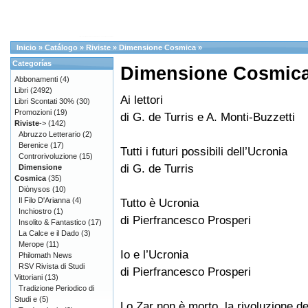
Inicio
»
Catálogo
»
Riviste
»
Dimensione Cosmica
»
Categorías
Dimensione Cosmica
Abbonamenti
(4)
Libri
(2492)
Ai lettori
Libri Scontati 30%
(30)
Promozioni
(19)
di G. de Turris e A. Monti-Buzzetti
Riviste
->
(142)
Abruzzo Letterario
(2)
Berenice
(17)
Tutti i futuri possibili dell’Ucronia
Controrivoluzione
(15)
di G. de Turris
Dimensione
Cosmica
(35)
Diònysos
(10)
Il Filo D'Arianna
(4)
Tutto è Ucronia
Inchiostro
(1)
di Pierfrancesco Prosperi
Insolito & Fantastico
(17)
La Calce e il Dado
(3)
Merope
(11)
Io e l’Ucronia
Philomath News
RSV Rivista di Studi
di Pierfrancesco Prosperi
Vittoriani
(13)
Tradizione Periodico di
Studi e
(5)
Lo Zar non è morto, la rivoluzione d