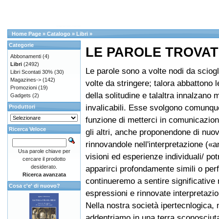
Home Page
»
Catalogo
»
Libri
»
Categorie
LE PAROLE TROVAT
Abbonamenti
(4)
Libri
(2492)
Le parole sono a volte nodi da sciogl
Libri Scontati 30%
(30)
Magazines->
(142)
volte da stringere; talora abbattono l
Promozioni
(19)
della solitudine e talaltra innalzano 
Gadgets
(2)
invalicabili. Esse svolgono comunque
Produttori
funzione di metterci in comunicazion
Ricerca Veloce
gli altri, anche proponendone di nuo
rinnovandole nell'interpretazione («
Usa parole chiave per
visioni ed esperienze individuali/ po
cercare il prodotto
desiderato.
apparirci profondamente simili o perf
Ricerca avanzata
continueremo a sentire significative
Cosa c'e' di nuovo?
espressioni e rinnovate interpretazio
Nella nostra società ipertecnlogica, 
addentriamo in una terra sconosciuta