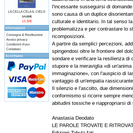
l'incessante susseguirsi di domande
LA CELLA CELA IL CIELO
sono causa di un duplice disorienta
14.00€
culturale e identitario. In tal senso la
13.30€
problematizza e per contrastare lo 
Informazioni
Consegna & Restituzione
ricomposizioni.
Avviso privacy
A partire da semplici percezioni, add
Condizioni d'uso
Contattaci
spingendosi oltre le frontiere del do
Accettiamo
sondare e verificare la resilienza di
stupore e la meraviglia «di un'anima
immaginazione», con l'auspicio di las
vantaggio di un'empatia rassicurante
Il silenzio e l'ascolto, due dimensio
conformismo si ricorre sempre meno,
abitudini tossiche e riappropriarsi di 
Anastasia Deodato
LE PAROLE TROVATE E RITROVA
Edizioni Tabula fati