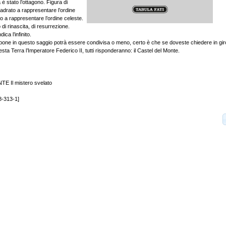
 è stato l’ottagono. Figura di
quadrato a rappresentare l’ordine
hio a rappresentare l’ordine celeste.
 di rinascita, di resurrezione.
ica l’infinito.
ropone in questo saggio potrà essere condivisa o meno, certo è che se doveste chiedere in gi
ta Terra l’Imperatore Federico II, tutti risponderanno: il Castel del Monte.
 Il mistero svelato
8-313-1]