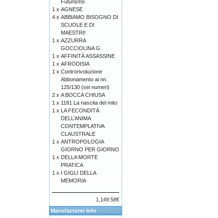
Futurismo
1 x
AGNESE
4 x
ABBIAMO BISOGNO DI
SCUOLE E DI
MAESTRI!
1 x
AZZURRA
GOCCIOLINA G
1 x
AFFINITÀ ASSASSINE
1 x
AFRODISIA
1 x
Controrivoluzione
Abbonamento ai nn.
125/130 (sei numeri)
2 x
A BOCCA CHIUSA
1 x
1181 La nascita del mito
1 x
LA FECONDITÀ
DELL’ANIMA
CONTEMPLATIVA
CLAUSTRALE
1 x
ANTROPOLOGIA
GIORNO PER GIORNO
1 x
DELLA MORTE
PRATICA
1 x
I GIGLI DELLA
MEMORIA
1,149.58€
Manufacturer Info