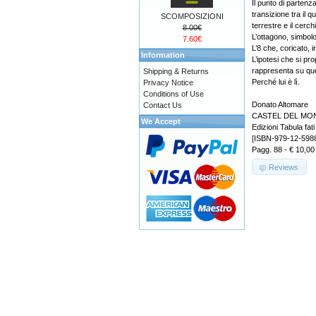
Il punto di partenza
transizione tra il 
SCOMPOSIZIONI
terrestre e il cerc
8.00€
L’ottagono, simbolo
7.60€
L’8 che, coricato, ind
Information
L’ipotesi che si p
rappresenta su ques
Shipping & Returns
Perché lui è lì.
Privacy Notice
Conditions of Use
Donato Altomare
Contact Us
CASTEL DEL MONTE
We Accept
Edizioni Tabula fati
[ISBN-979-12-598
Pagg. 88 - € 10,00
Reviews