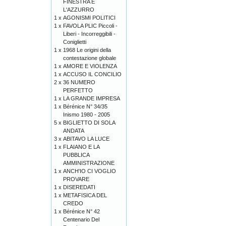
FINESTRA È
L'AZZURRO
1 x
AGONISMI POLITICI
1 x
FAVOLA PLIC Piccoli -
Liberi - Incorreggibili -
Coniglietti
1 x
1968 Le origini della
contestazione globale
1 x
AMORE E VIOLENZA
1 x
ACCUSO IL CONCILIO
2 x
36 NUMERO
PERFETTO
1 x
LA GRANDE IMPRESA
1 x
Bérénice N° 34/35
Inismo 1980 - 2005
5 x
BIGLIETTO DI SOLA
ANDATA
3 x
ABITAVO LA LUCE
1 x
FLAIANO E LA
PUBBLICA
AMMINISTRAZIONE
1 x
ANCH'IO CI VOGLIO
PROVARE
1 x
DISEREDATI
1 x
METAFISICA DEL
CREDO
1 x
Bérénice N° 42
Centenario Del