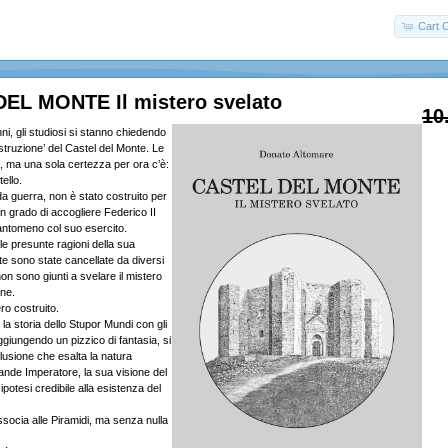
Cart 
EL MONTE Il mistero svelato
10
i, gli studiosi si stanno chiedendo
ostruzione’ del Castel del Monte. Le
o, ma una sola certezza per ora c’è:
ello.
a guerra, non è stato costruito per
in grado di accogliere Federico II
tantomeno col suo esercito.
e presunte ragioni della sua
te sono state cancellate da diversi
on sono giunti a svelare il mistero
one.
ro costruito.
la storia dello Stupor Mundi con gli
aggiungendo un pizzico di fantasia, si
lusione che esalta la natura
ande Imperatore, la sua visione del
ipotesi credibile alla esistenza del
socia alle Piramidi, ma senza nulla