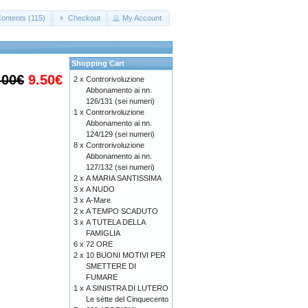
Contents (115)
Checkout
My Account
Shopping Cart
.00€
9.50€
2 x
Controrivoluzione
Abbonamento ai nn.
126/131 (sei numeri)
1 x
Controrivoluzione
Abbonamento ai nn.
124/129 (sei numeri)
8 x
Controrivoluzione
Abbonamento ai nn.
127/132 (sei numeri)
2 x
A MARIA SANTISSIMA
3 x
A NUDO
3 x
A-Mare
2 x
A TEMPO SCADUTO
3 x
A TUTELA DELLA
FAMIGLIA
6 x
72 ORE
2 x
10 BUONI MOTIVI PER
SMETTERE DI
FUMARE
1 x
A SINISTRA DI LUTERO
Le sètte del Cinquecento