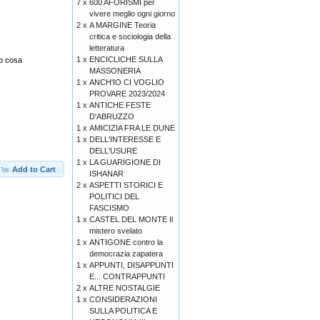
7 x
600 AFORISMI per
vivere meglio ogni giorno
2 x
A MARGINE Teoria
critica e sociologia della
letteratura
1 x
ENCICLICHE SULLA
ro cosa
MASSONERIA
1 x
ANCH'IO CI VOGLIO
PROVARE 2023/2024
1 x
ANTICHE FESTE
D'ABRUZZO
1 x
AMICIZIA FRA LE DUNE
1 x
DELL'INTERESSE E
DELL'USURE
1 x
LA GUARIGIONE DI
Add to Cart
ISHANAR
2 x
ASPETTI STORICI E
POLITICI DEL
FASCISMO
1 x
CASTEL DEL MONTE Il
mistero svelato
1 x
ANTIGONE contro la
democrazia zapatera
1 x
APPUNTI, DISAPPUNTI
E... CONTRAPPUNTI
2 x
ALTRE NOSTALGIE
1 x
CONSIDERAZIONI
SULLA POLITICA E