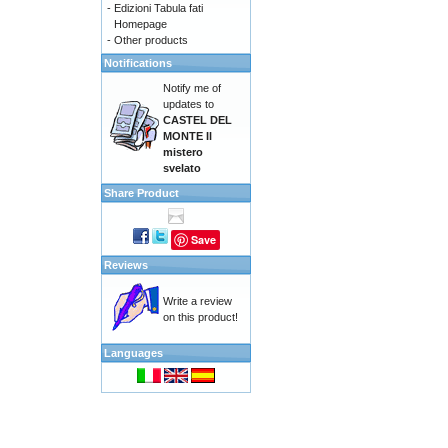
-
Edizioni Tabula fati
Homepage
-
Other products
Notifications
Notify me of
updates to
CASTEL DEL
MONTE Il
mistero
svelato
Share Product
Save
Reviews
Write a review
on this product!
Languages