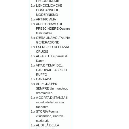
L'ECONOMIA III
1 x
L'ENCICLICA CHE
CONDANNO' IL
MODERNISMO
1 x
ARTIFICIALIA
1 x
AUSPICHIAMO DI
PRESCINDERE Quattro
testi teatrali
3 x
C'ERA UNA VOLTA UNA
GENERAZIONE
1 x
ESERCIZIO DELLA VIA
CRUCIS
1 x
ALFABETI Le parole di
Dante
1 x
VITA E TEMPI DEL
CARDINAL FABRIZIO
RUFFO
1 x
CARA ADA
3 x
ALLEGRA PER
SEMPRE Un monologo
drammatico
1 x
A CORTA DISTANZA Il
mondo della boxe si
racconta
1 x
STORIA Poema
visionistico, itinerale,
nazionale
1 x
AL DI LÀ DELLA