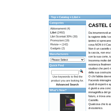
Top
»
Catalog
»
Libri
»
Categories
CASTEL D
Abbonamenti
(4)
Libri
(2492)
Da innumerevoli ann
Libri Scontati 30%
(30)
la ragione della ‘c
Promozioni
(19)
ipotesi si sprecan
Riviste->
(142)
cosa NON è il Cast
Gadgets
(2)
Non è un castello d
la caccia, non era 
Manufacturers
con la sua corte, 
Insomma molte dell
esistenza finalmen
Quick Find
studiosi che però n
della sua costruzi
O chi l’abbia davve
Use keywords to find the
Facendo interagire 
product you are looking for.
studi di esperti e 
Advanced Search
è giunti a una conc
What's New?
immaginifica del gr
futuro, e trova una 
Castello.
Qualcosa che lo as
di esoterico.