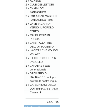
1 x
AGNESE
2 x
CLUB DEI LETTORI
1 x
ENIGMI DEL
FANTASTICO
2 x
L’ABRUZZO MAGICO E
FANTASTICO -30%
1 x
LA VERA CARITA'
VERSO IL POPOLO
EBREO
1 x
CAPOLAVORI IN
POESIA
1 x
CHIETI ALLA FINE
DELL'OTTOCENTO
1 x
LA CITTÀ CHE VOLEVA
VOLARE
1 x
FILASTROCCHE PER
L'ANGELO
1 x
CHAABA e il salto
generazionale
1 x
BREVIARIO DI
ITALIANO 18 punti per
salvare la nostra lingua
1 x
CATECHISMO DELLA
DOTTRINA CRISTIANA
Classe III
1,677.75€