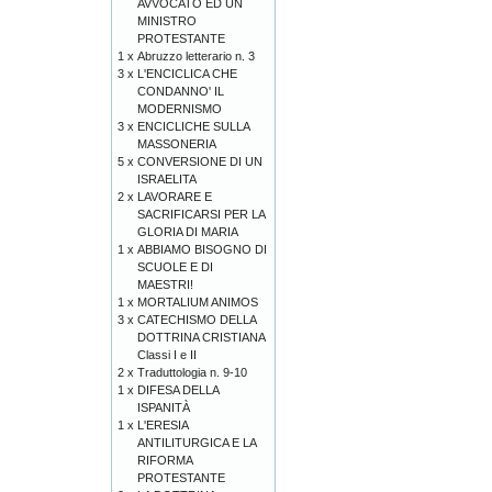
AVVOCATO ED UN
MINISTRO
PROTESTANTE
1 x
Abruzzo letterario n. 3
3 x
L'ENCICLICA CHE
CONDANNO' IL
MODERNISMO
3 x
ENCICLICHE SULLA
MASSONERIA
5 x
CONVERSIONE DI UN
ISRAELITA
2 x
LAVORARE E
SACRIFICARSI PER LA
GLORIA DI MARIA
1 x
ABBIAMO BISOGNO DI
SCUOLE E DI
MAESTRI!
1 x
MORTALIUM ANIMOS
3 x
CATECHISMO DELLA
DOTTRINA CRISTIANA
Classi I e II
2 x
Traduttologia n. 9-10
1 x
DIFESA DELLA
ISPANITÀ
1 x
L'ERESIA
ANTILITURGICA E LA
RIFORMA
PROTESTANTE