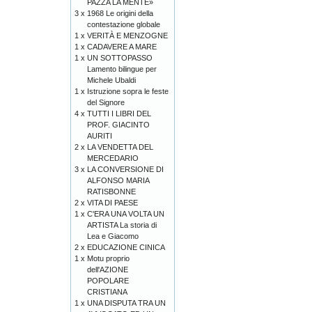
PAZZA LA MENTE»
3 x
1968 Le origini della
contestazione globale
1 x
VERITÀ E MENZOGNE
1 x
CADAVERE A MARE
1 x
UN SOTTOPASSO
Lamento bilingue per
Michele Ubaldi
1 x
Istruzione sopra le feste
del Signore
4 x
TUTTI I LIBRI DEL
PROF. GIACINTO
AURITI
2 x
LA VENDETTA DEL
MERCEDARIO
3 x
LA CONVERSIONE DI
ALFONSO MARIA
RATISBONNE
2 x
VITA DI PAESE
1 x
C'ERA UNA VOLTA UN
ARTISTA La storia di
Lea e Giacomo
2 x
EDUCAZIONE CINICA
1 x
Motu proprio
dell'AZIONE
POPOLARE
CRISTIANA
1 x
UNA DISPUTA TRA UN