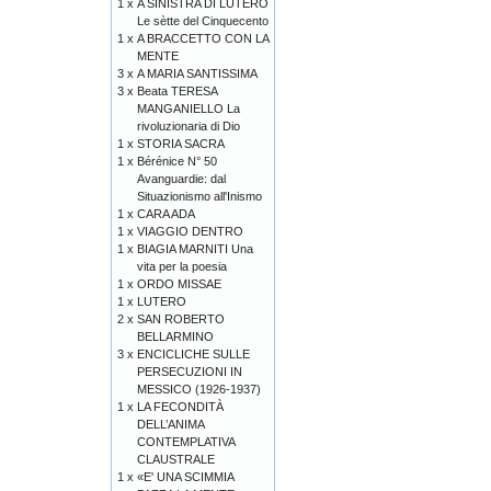
1 x
A SINISTRA DI LUTERO
Le sètte del Cinquecento
1 x
A BRACCETTO CON LA
MENTE
3 x
A MARIA SANTISSIMA
3 x
Beata TERESA
MANGANIELLO La
rivoluzionaria di Dio
1 x
STORIA SACRA
1 x
Bérénice N° 50
Avanguardie: dal
Situazionismo all'Inismo
1 x
CARA ADA
1 x
VIAGGIO DENTRO
1 x
BIAGIA MARNITI Una
vita per la poesia
1 x
ORDO MISSAE
1 x
LUTERO
2 x
SAN ROBERTO
BELLARMINO
3 x
ENCICLICHE SULLE
PERSECUZIONI IN
MESSICO (1926-1937)
1 x
LA FECONDITÀ
DELL’ANIMA
CONTEMPLATIVA
CLAUSTRALE
1 x
«E' UNA SCIMMIA