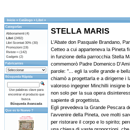
Inicio
»
Catálogo
»
Libri
»
Categorías
STELLA MARIS
Abbonamenti
(4)
Libri
(2492)
L'Abate don Pasquale Brandano, Par
Libri Scontati 30%
(30)
Promozioni
(19)
Cetteo a cui apparteneva la Pineta fin
Riviste->
(142)
in funzione della parrocchia Stella M
Gadgets
(2)
commemorò Padre Domenico D’Amic
Fabricantes
parole: "... egli la volle grande e bel
Búsqueda Rápida
chiamò a progettarla e a dirigerne i la
valoroso ingegner Minchilli insigne b
Use palabras clave para
non solo per la sua opera disinteres
encontrar el producto que
busca.
sapiente di progettista.
Búsqueda Avanzada
Egli prevedeva la Grande Pescara de
Que es lo Nuevo ?
l'avvenire della Pineta, ove molti sa
per ristorare il corpo e lo spirito; pe
una chiesa di vaste proporzioni, che