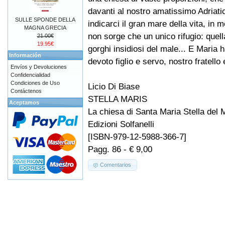
davanti al nostro amatissimo Adriati
SULLE SPONDE DELLA
indicarci il gran mare della vita, in 
MAGNA GRECIA
non sorge che un unico rifugio: quell
21.00€
19.95€
gorghi insidiosi del male... E Maria 
Información
devoto figlio e servo, nostro fratello 
Envíos y Devoluciones
Confidencialidad
Condiciones de Uso
Licio Di Biase
Contáctenos
STELLA MARIS
Aceptamos
La chiesa di Santa Maria Stella del 
Edizioni Solfanelli
[ISBN-979-12-5988-366-7]
Pagg. 86 - € 9,00
Comentarios