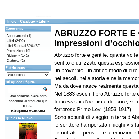
Inicio
»
Catálogo
»
Libri
»
Categorías
ABRUZZO FORTE E 
Abbonamenti
(4)
Impressioni d’occhio
Libri
(2492)
Libri Scontati 30%
(30)
Promozioni
(19)
Abruzzo forte e gentile, quante volt
Riviste->
(142)
Gadgets
(2)
sentito o utilizzato questa espressi
Fabricantes
un proverbio, un antico modo di dire
nei secoli, nella storia e nella memor
Búsqueda Rápida
Ma da dove nasce realmente quest
Nel 1883 esce il libro Abruzzo forte e
Use palabras clave para
Impressioni d’occhio e di cuore, scri
encontrar el producto que
busca.
ferrarese Primo Levi (1853-1917).
Búsqueda Avanzada
Sono appunti di viaggio in terra d’Ab
Que es lo Nuevo ?
lo scrittore ha riportato i luoghi visit
incontrate, i pensieri e le emozioni 