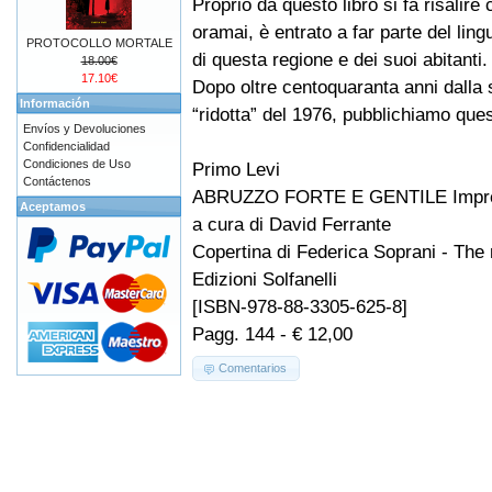
Proprio da questo libro si fa risalire 
oramai, è entrato a far parte del li
PROTOCOLLO MORTALE
di questa regione e dei suoi abitanti.
18.00€
17.10€
Dopo oltre centoquaranta anni dalla
Información
“ridotta” del 1976, pubblichiamo que
Envíos y Devoluciones
Confidencialidad
Condiciones de Uso
Primo Levi
Contáctenos
ABRUZZO FORTE E GENTILE Impress
Aceptamos
a cura di David Ferrante
Copertina di Federica Soprani - The
Edizioni Solfanelli
[ISBN-978-88-3305-625-8]
Pagg. 144 - € 12,00
Comentarios