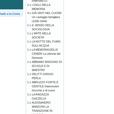
RIMPIANTO
2 x
I GIGLI DELLA
MEMORIA
4 x
GIÀ VINTI NEL CUORE
adir a la Cesta
Un carteggio famigliare
(1936-1944)
1 x
IL SENSO DELLA
SOCIOLOGIA
1 x
L'ARTE NELLA
SOCIETA'
1 x
LA NOTTE DEL FUMO
SULL'ACQUA
1 x
LA MEMORIA DELLE
CENERI La Libreria del
Demonio
1 x
ABBIAMO BISOGNO DI
SCUOLE E DI
MAESTRI!
1 x
DELITTI GRIGIO
PERLA
1 x
ABRUZZO FORTE E
GENTILE Impressioni
d’occhio e di cuore
1 x
LA RAGAZZA
GAZZELLA
1 x
ALESSANDRO
MANZONI LA
TRADIZIONE IN