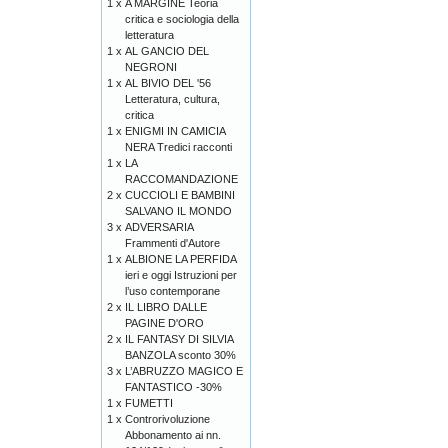
1 x
A MARGINE Teoria
critica e sociologia della
letteratura
1 x
AL GANCIO DEL
NEGRONI
1 x
AL BIVIO DEL '56
Letteratura, cultura,
critica
1 x
ENIGMI IN CAMICIA
NERA Tredici racconti
1 x
LA
RACCOMANDAZIONE
2 x
CUCCIOLI E BAMBINI
SALVANO IL MONDO
3 x
ADVERSARIA
Frammenti d'Autore
1 x
ALBIONE LA PERFIDA
ieri e oggi Istruzioni per
l’uso contemporane
2 x
IL LIBRO DALLE
PAGINE D'ORO
2 x
IL FANTASY DI SILVIA
BANZOLA sconto 30%
3 x
L’ABRUZZO MAGICO E
FANTASTICO -30%
1 x
FUMETTI
1 x
Controrivoluzione
Abbonamento ai nn.