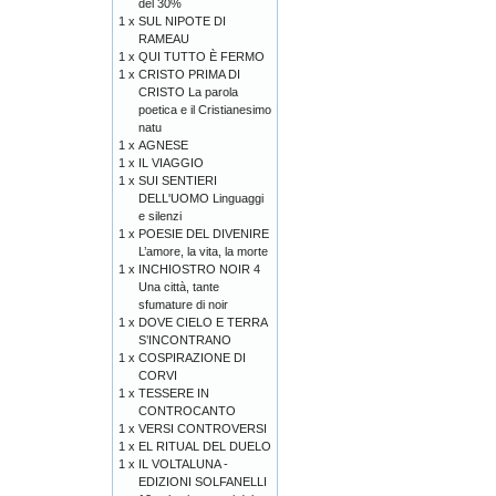
del 30%
1 x
SUL NIPOTE DI
RAMEAU
1 x
QUI TUTTO È FERMO
1 x
CRISTO PRIMA DI
CRISTO La parola
poetica e il Cristianesimo
natu
1 x
AGNESE
1 x
IL VIAGGIO
1 x
SUI SENTIERI
DELL'UOMO Linguaggi
e silenzi
1 x
POESIE DEL DIVENIRE
L’amore, la vita, la morte
1 x
INCHIOSTRO NOIR 4
Una città, tante
sfumature di noir
1 x
DOVE CIELO E TERRA
S’INCONTRANO
1 x
COSPIRAZIONE DI
CORVI
1 x
TESSERE IN
CONTROCANTO
1 x
VERSI CONTROVERSI
1 x
EL RITUAL DEL DUELO
1 x
IL VOLTALUNA -
EDIZIONI SOLFANELLI