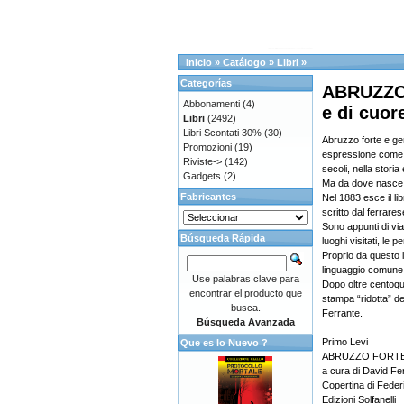
Inicio
»
Catálogo
»
Libri
»
Categorías
ABRUZZO 
Abbonamenti
(4)
e di cuor
Libri
(2492)
Libri Scontati 30%
(30)
Abruzzo forte e gen
Promozioni
(19)
espressione come f
Riviste->
(142)
secoli, nella storia
Gadgets
(2)
Ma da dove nasce
Fabricantes
Nel 1883 esce il li
scritto dal ferrare
Sono appunti di viag
Búsqueda Rápida
luoghi visitati, le 
Proprio da questo li
linguaggio comune d
Use palabras clave para
Dopo oltre centoqu
encontrar el producto que
stampa “ridotta” d
busca.
Ferrante.
Búsqueda Avanzada
Primo Levi
Que es lo Nuevo ?
ABRUZZO FORTE E 
a cura di David Fe
Copertina di Feder
Edizioni Solfanelli