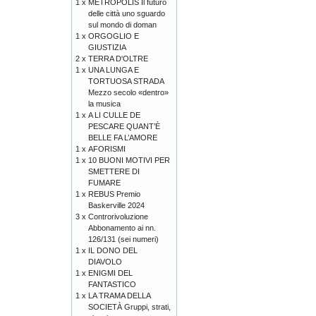
1 x
METROPOLIS Il futuro
delle città uno sguardo
sul mondo di doman
1 x
ORGOGLIO E
GIUSTIZIA
2 x
TERRA D'OLTRE
1 x
UNA LUNGA E
TORTUOSA STRADA
Mezzo secolo «dentro»
la musica
1 x
A LI CULLE DE
PESCARE QUANT’È
BELLE FA L’AMORE
1 x
AFORISMI
1 x
10 BUONI MOTIVI PER
SMETTERE DI
FUMARE
1 x
REBUS Premio
Baskerville 2024
3 x
Controrivoluzione
Abbonamento ai nn.
126/131 (sei numeri)
1 x
IL DONO DEL
DIAVOLO
1 x
ENIGMI DEL
FANTASTICO
1 x
LA TRAMA DELLA
SOCIETÀ Gruppi, strati,