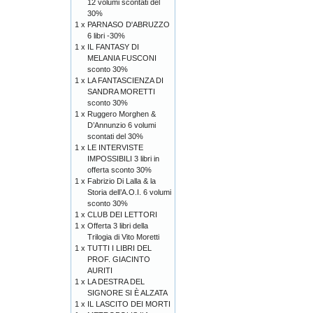
12 volumi scontati del
30%
1 x
PARNASO D'ABRUZZO
6 libri -30%
1 x
IL FANTASY DI
MELANIA FUSCONI
sconto 30%
1 x
LA FANTASCIENZA DI
SANDRA MORETTI
sconto 30%
1 x
Ruggero Morghen &
D’Annunzio 6 volumi
scontati del 30%
1 x
LE INTERVISTE
IMPOSSIBILI 3 libri in
offerta sconto 30%
1 x
Fabrizio Di Lalla & la
Storia dell’A.O.I. 6 volumi
sconto 30%
1 x
CLUB DEI LETTORI
1 x
Offerta 3 libri della
Trilogia di Vito Moretti
1 x
TUTTI I LIBRI DEL
PROF. GIACINTO
AURITI
1 x
LA DESTRA DEL
SIGNORE SI È ALZATA
1 x
IL LASCITO DEI MORTI