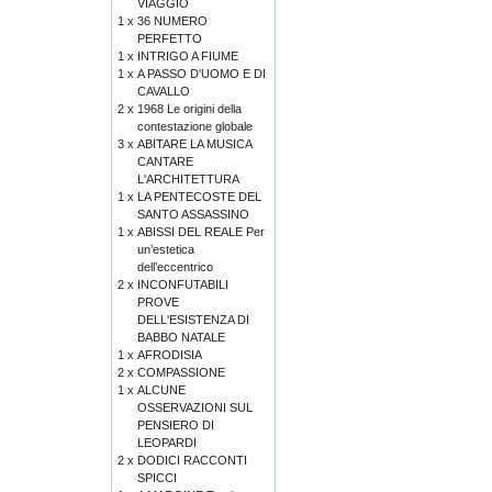
VIAGGIO
1 x
36 NUMERO
PERFETTO
1 x
INTRIGO A FIUME
1 x
A PASSO D'UOMO E DI
CAVALLO
2 x
1968 Le origini della
contestazione globale
3 x
ABITARE LA MUSICA
CANTARE
L'ARCHITETTURA
1 x
LA PENTECOSTE DEL
SANTO ASSASSINO
1 x
ABISSI DEL REALE Per
un’estetica
dell’eccentrico
2 x
INCONFUTABILI
PROVE
DELL'ESISTENZA DI
BABBO NATALE
1 x
AFRODISIA
2 x
COMPASSIONE
1 x
ALCUNE
OSSERVAZIONI SUL
PENSIERO DI
LEOPARDI
2 x
DODICI RACCONTI
SPICCI