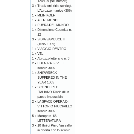
124/129 (sei numeri)
3 x
Tradizioni, riti e sortilegi.
L’Abruzzo magico -30%
1 x
MEIN KOLF
1 x
ALTRI MONDI
1 x
FUERA DEL MUNDO
1 x
Dimensione Cosmica n.
12
3 x
SILVA SAMBUCETI
(1095-1099)
1 x
VIAGGIO DENTRO
1 x
VELI
1 x
Abruzzo letterario n. 3
2 x
EDEN RALF VELI
sconto 30%
1 x
SHIPWRECK
SUFFERED IN THE
YEAR 1805
1 x
SCONCERTO
ITALIANO Diario di un
paese impossibile
2 x
LA SPACE OPERA DI
VITTORIO PICCIRILLO
sconto 30%
5 x
Merope n. 66
LETTERATURA
3 x
10 libri di Piero Vassalllo
in offerta con lo sconto