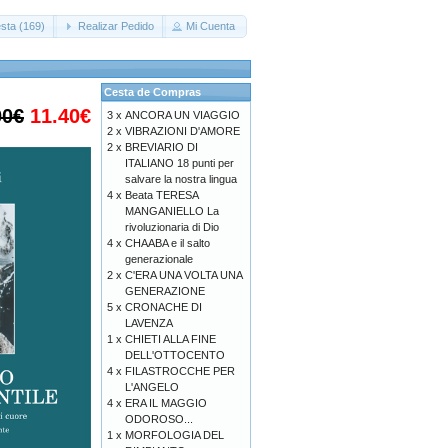
sta (169)
Realizar Pedido
Mi Cuenta
Cesta de Compras
00€
11.40€
3 x
ANCORA UN VIAGGIO
2 x
VIBRAZIONI D'AMORE
2 x
BREVIARIO DI
ITALIANO 18 punti per
salvare la nostra lingua
4 x
Beata TERESA
MANGANIELLO La
rivoluzionaria di Dio
4 x
CHAABA e il salto
generazionale
2 x
C'ERA UNA VOLTA UNA
GENERAZIONE
5 x
CRONACHE DI
LAVENZA
1 x
CHIETI ALLA FINE
DELL'OTTOCENTO
4 x
FILASTROCCHE PER
L'ANGELO
4 x
ERA IL MAGGIO
ODOROSO...
1 x
MORFOLOGIA DEL