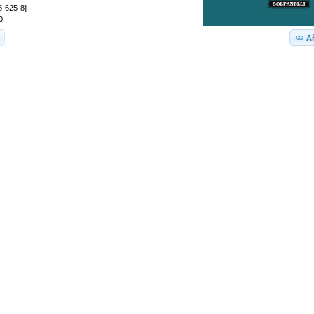
5-625-8]
0
Añ