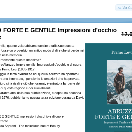
Ver Ce
FORTE E GENTILE Impressioni d’occhio
12.
e
tile, quante volte abbiamo sentito o utilizzato questa
osse un proverbio, un antico modo di dire che si perde nei
 e nella memoria.
 realmente questa massima?
bro Abruzzo forte e gentile. Impressioni d’occhio e di cuore,
se Primo Levi (1853-1917).
gio in terra d’Abruzzo nei quali lo scrittore ha riportato i
persone incontrate, i pensieri e le emozioni che ha provato.
bro si fa risalire ciò che, oramai, è entrato a far parte del
i questa regione e dei suoi abitanti.
aranta anni dalla sua pubblicazione, e dopo una seconda
el 1976, pubblichiamo questa terza edizione curata da David
GENTILE Impressioni d’occhio e di cuore
rrante
ica Soprani - The melodious hue of Beauty