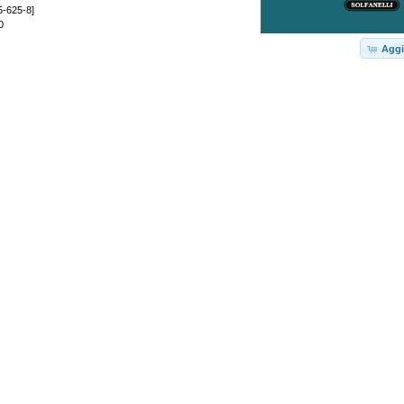
5-625-8]
0
Aggi