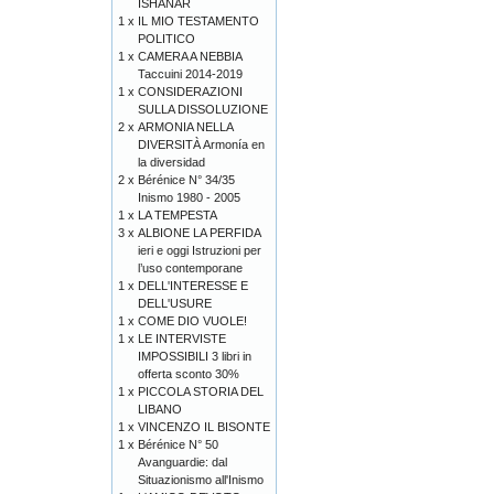
ISHANAR
1 x
IL MIO TESTAMENTO
POLITICO
1 x
CAMERA A NEBBIA
Taccuini 2014-2019
1 x
CONSIDERAZIONI
SULLA DISSOLUZIONE
2 x
ARMONIA NELLA
DIVERSITÀ Armonía en
la diversidad
2 x
Bérénice N° 34/35
Inismo 1980 - 2005
1 x
LA TEMPESTA
3 x
ALBIONE LA PERFIDA
ieri e oggi Istruzioni per
l’uso contemporane
1 x
DELL'INTERESSE E
DELL'USURE
1 x
COME DIO VUOLE!
1 x
LE INTERVISTE
IMPOSSIBILI 3 libri in
offerta sconto 30%
1 x
PICCOLA STORIA DEL
LIBANO
1 x
VINCENZO IL BISONTE
1 x
Bérénice N° 50
Avanguardie: dal
Situazionismo all'Inismo