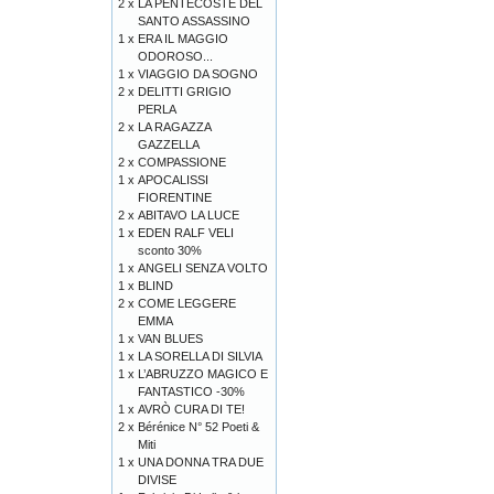
2 x
LA PENTECOSTE DEL
SANTO ASSASSINO
1 x
ERA IL MAGGIO
ODOROSO...
1 x
VIAGGIO DA SOGNO
2 x
DELITTI GRIGIO
PERLA
2 x
LA RAGAZZA
GAZZELLA
2 x
COMPASSIONE
1 x
APOCALISSI
FIORENTINE
2 x
ABITAVO LA LUCE
1 x
EDEN RALF VELI
sconto 30%
1 x
ANGELI SENZA VOLTO
1 x
BLIND
2 x
COME LEGGERE
EMMA
1 x
VAN BLUES
1 x
LA SORELLA DI SILVIA
1 x
L’ABRUZZO MAGICO E
FANTASTICO -30%
1 x
AVRÒ CURA DI TE!
2 x
Bérénice N° 52 Poeti &
Miti
1 x
UNA DONNA TRA DUE
DIVISE