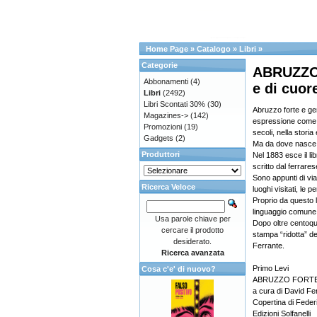
Home Page
»
Catalogo
»
Libri
»
Categorie
ABRUZZO 
Abbonamenti
(4)
e di cuor
Libri
(2492)
Libri Scontati 30%
(30)
Abruzzo forte e gen
Magazines->
(142)
espressione come f
Promozioni
(19)
secoli, nella storia
Gadgets
(2)
Ma da dove nasce
Produttori
Nel 1883 esce il li
scritto dal ferrare
Sono appunti di viag
Ricerca Veloce
luoghi visitati, le 
Proprio da questo li
linguaggio comune d
Usa parole chiave per
Dopo oltre centoqu
cercare il prodotto
stampa “ridotta” d
desiderato.
Ferrante.
Ricerca avanzata
Primo Levi
Cosa c'e' di nuovo?
ABRUZZO FORTE E 
a cura di David Fe
Copertina di Feder
Edizioni Solfanelli