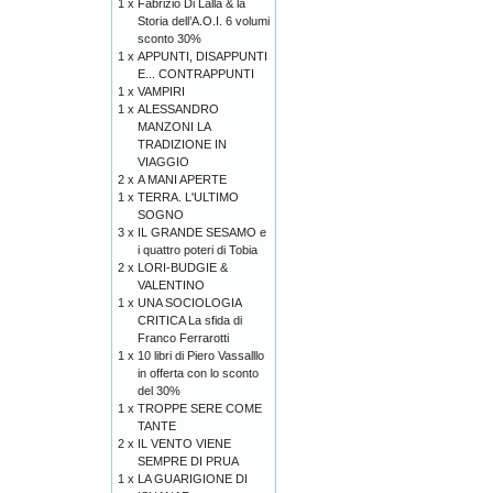
1 x
Fabrizio Di Lalla & la
Storia dell’A.O.I. 6 volumi
sconto 30%
1 x
APPUNTI, DISAPPUNTI
E... CONTRAPPUNTI
1 x
VAMPIRI
1 x
ALESSANDRO
MANZONI LA
TRADIZIONE IN
VIAGGIO
2 x
A MANI APERTE
1 x
TERRA. L'ULTIMO
SOGNO
3 x
IL GRANDE SESAMO e
i quattro poteri di Tobia
2 x
LORI-BUDGIE &
VALENTINO
1 x
UNA SOCIOLOGIA
CRITICA La sfida di
Franco Ferrarotti
1 x
10 libri di Piero Vassalllo
in offerta con lo sconto
del 30%
1 x
TROPPE SERE COME
TANTE
2 x
IL VENTO VIENE
SEMPRE DI PRUA
1 x
LA GUARIGIONE DI