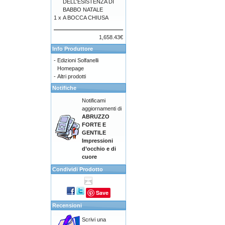
DELL'ESISTENZA DI
BABBO NATALE
1 x
A BOCCA CHIUSA
1,658.43€
Info Produttore
-
Edizioni Solfanelli
Homepage
-
Altri prodotti
Notifiche
Notificami
aggiornamenti di
ABRUZZO
FORTE E
GENTILE
Impressioni
d’occhio e di
cuore
Condividi Prodotto
Save
Recensioni
Scrivi una