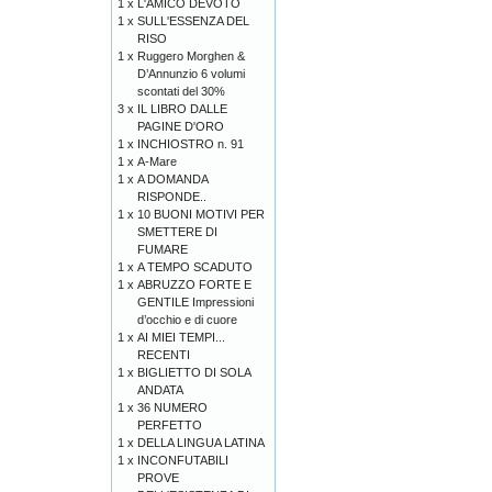
1 x
L'AMICO DEVOTO
1 x
SULL'ESSENZA DEL
RISO
1 x
Ruggero Morghen &
D’Annunzio 6 volumi
scontati del 30%
3 x
IL LIBRO DALLE
PAGINE D'ORO
1 x
INCHIOSTRO n. 91
1 x
A-Mare
1 x
A DOMANDA
RISPONDE..
1 x
10 BUONI MOTIVI PER
SMETTERE DI
FUMARE
1 x
A TEMPO SCADUTO
1 x
ABRUZZO FORTE E
GENTILE Impressioni
d’occhio e di cuore
1 x
AI MIEI TEMPI...
RECENTI
1 x
BIGLIETTO DI SOLA
ANDATA
1 x
36 NUMERO
PERFETTO
1 x
DELLA LINGUA LATINA
1 x
INCONFUTABILI
PROVE