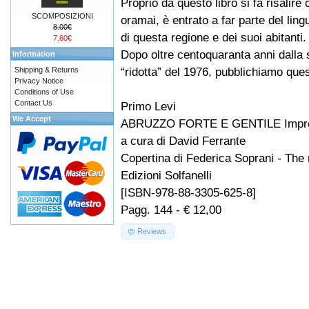
Proprio da questo libro si fa risalire 
SCOMPOSIZIONI
oramai, è entrato a far parte del li
8.00€
di questa regione e dei suoi abitanti.
7.60€
Dopo oltre centoquaranta anni dalla
Information
“ridotta” del 1976, pubblichiamo que
Shipping & Returns
Privacy Notice
Conditions of Use
Contact Us
Primo Levi
We Accept
ABRUZZO FORTE E GENTILE Impress
a cura di David Ferrante
Copertina di Federica Soprani - The
Edizioni Solfanelli
[ISBN-978-88-3305-625-8]
Pagg. 144 - € 12,00
Reviews