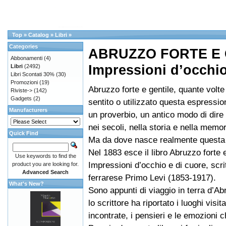
Top
»
Catalog
»
Libri
»
Categories
ABRUZZO FORTE E 
Abbonamenti
(4)
Impressioni d’occhio
Libri
(2492)
Libri Scontati 30%
(30)
Promozioni
(19)
Abruzzo forte e gentile, quante volt
Riviste->
(142)
Gadgets
(2)
sentito o utilizzato questa espressi
Manufacturers
un proverbio, un antico modo di dire
nei secoli, nella storia e nella memor
Quick Find
Ma da dove nasce realmente quest
Nel 1883 esce il libro Abruzzo forte e
Use keywords to find the
Impressioni d’occhio e di cuore, scri
product you are looking for.
Advanced Search
ferrarese Primo Levi (1853-1917).
What's New?
Sono appunti di viaggio in terra d’Ab
lo scrittore ha riportato i luoghi visit
incontrate, i pensieri e le emozioni 