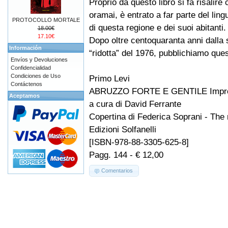
Proprio da questo libro si fa risalire 
oramai, è entrato a far parte del li
PROTOCOLLO MORTALE
di questa regione e dei suoi abitanti.
18.00€
17.10€
Dopo oltre centoquaranta anni dalla
Información
“ridotta” del 1976, pubblichiamo que
Envíos y Devoluciones
Confidencialidad
Condiciones de Uso
Primo Levi
Contáctenos
ABRUZZO FORTE E GENTILE Impress
Aceptamos
a cura di David Ferrante
Copertina di Federica Soprani - The
Edizioni Solfanelli
[ISBN-978-88-3305-625-8]
Pagg. 144 - € 12,00
Comentarios