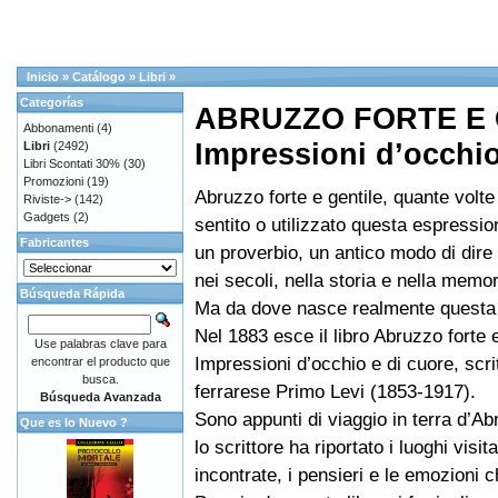
Inicio
»
Catálogo
»
Libri
»
Categorías
ABRUZZO FORTE E 
Abbonamenti
(4)
Impressioni d’occhio
Libri
(2492)
Libri Scontati 30%
(30)
Promozioni
(19)
Abruzzo forte e gentile, quante volt
Riviste->
(142)
Gadgets
(2)
sentito o utilizzato questa espressi
Fabricantes
un proverbio, un antico modo di dire
nei secoli, nella storia e nella memor
Búsqueda Rápida
Ma da dove nasce realmente quest
Nel 1883 esce il libro Abruzzo forte e
Use palabras clave para
Impressioni d’occhio e di cuore, scri
encontrar el producto que
busca.
ferrarese Primo Levi (1853-1917).
Búsqueda Avanzada
Sono appunti di viaggio in terra d’Ab
Que es lo Nuevo ?
lo scrittore ha riportato i luoghi visit
incontrate, i pensieri e le emozioni 