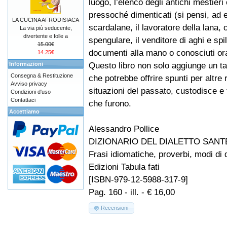
luogo, l’elenco degli antichi mestieri
pressoché dimenticati (si pensi, ad 
LA CUCINA AFRODISIACA
scardalane, il lavoratore della lana, o
La via più seducente,
divertente e folle a
spengulare, il venditore di aghi e spil
15.00€
documenti alla mano o conosciuti ora
14.25€
Questo libro non solo aggiunge un tass
Informazioni
Consegna & Restituzione
che potrebbe offrire spunti per altre 
Avviso privacy
situazioni del passato, custodisce e
Condizioni d'uso
Contattaci
che furono.
Accettiamo
Alessandro Pollice
DIZIONARIO DEL DIALETTO SAN
Frasi idiomatiche, proverbi, modi di d
Edizioni Tabula fati
[ISBN-979-12-5988-317-9]
Pag. 160 - ill. - € 16,00
Recensioni