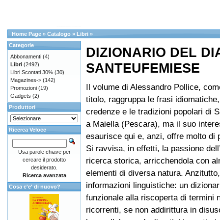
Home Page
»
Catalogo
»
Libri
»
Categorie
DIZIONARIO DEL D
Abbonamenti
(4)
SANTEUFEMIESE
Libri
(2492)
Libri Scontati 30%
(30)
Magazines->
(142)
Il volume di Alessandro Pollice, com
Promozioni
(19)
Gadgets
(2)
titolo, raggruppa le frasi idiomatiche, 
Produttori
credenze e le tradizioni popolari di
a Maiella (Pescara), ma il suo inter
Ricerca Veloce
esaurisce qui e, anzi, offre molto di 
Si ravvisa, in effetti, la passione del
Usa parole chiave per
ricerca storica, arricchendola con a
cercare il prodotto
desiderato.
elementi di diversa natura. Anzitutto,
Ricerca avanzata
informazioni linguistiche: un dizionari
Cosa c'e' di nuovo?
funzionale alla riscoperta di termini 
ricorrenti, se non addirittura in disu