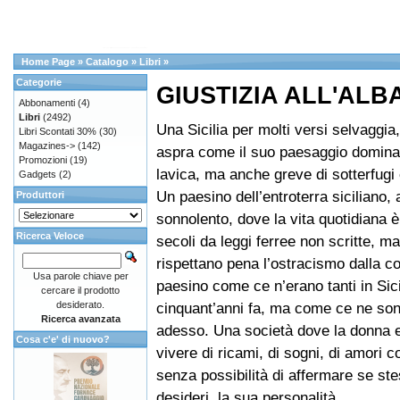
Home Page
»
Catalogo
»
Libri
»
Categorie
GIUSTIZIA ALL'ALB
Abbonamenti
(4)
Libri
(2492)
Una Sicilia per molti versi selvaggia
Libri Scontati 30%
(30)
Magazines->
(142)
aspra come il suo paesaggio dominat
Promozioni
(19)
lavica, ma anche greve di sotterfugi 
Gadgets
(2)
Un paesino dell’entroterra siciliano,
Produttori
sonnolento, dove la vita quotidiana 
Ricerca Veloce
secoli da leggi ferree non scritte, ma
rispettano pena l’ostracismo dalla c
Usa parole chiave per
paesino come ce n’erano tanti in Sici
cercare il prodotto
desiderato.
cinquant’anni fa, ma come ce ne so
Ricerca avanzata
adesso. Una società dove la donna e
Cosa c'e' di nuovo?
vivere di ricami, di sogni, di amori co
senza possibilità di affermare se ste
desideri, la sua personalità.