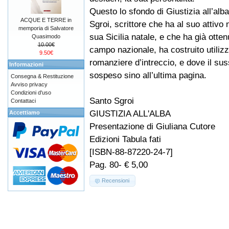
Questo lo sfondo di Giustizia all’alb
ACQUE E TERRE in
Sgroi, scrittore che ha al suo attivo
memporia di Salvatore
sua Sicilia natale, e che ha già otten
Quasimodo
10.00€
campo nazionale, ha costruito utilizz
9.50€
romanziere d’intreccio, e dove il susse
Informazioni
sospeso sino all’ultima pagina.
Consegna & Restituzione
Avviso privacy
Condizioni d'uso
Santo Sgroi
Contattaci
GIUSTIZIA ALL'ALBA
Accettiamo
Presentazione di Giuliana Cutore
Edizioni Tabula fati
[ISBN-88-87220-24-7]
Pag. 80- € 5,00
Recensioni