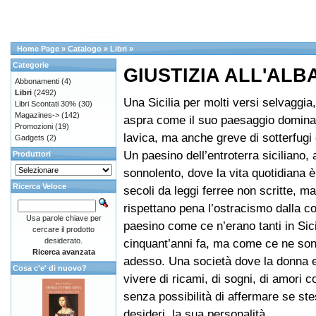
Home Page
»
Catalogo
»
Libri
»
Categorie
GIUSTIZIA ALL'ALB
Abbonamenti
(4)
Libri
(2492)
Una Sicilia per molti versi selvaggia
Libri Scontati 30%
(30)
Magazines->
(142)
aspra come il suo paesaggio dominat
Promozioni
(19)
lavica, ma anche greve di sotterfugi 
Gadgets
(2)
Un paesino dell’entroterra siciliano,
Produttori
sonnolento, dove la vita quotidiana 
Ricerca Veloce
secoli da leggi ferree non scritte, ma
rispettano pena l’ostracismo dalla c
Usa parole chiave per
paesino come ce n’erano tanti in Sici
cercare il prodotto
desiderato.
cinquant’anni fa, ma come ce ne so
Ricerca avanzata
adesso. Una società dove la donna e
Cosa c'e' di nuovo?
vivere di ricami, di sogni, di amori co
senza possibilità di affermare se ste
desideri, la sua personalità.