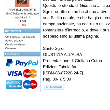
Questo lo sfondo di Giustizia all’alb
FRATELLI D'UN'ARTE
Sgroi, scrittore che ha al suo attivo
IGNOTA L’arte, la bellezza e
sua Sicilia natale, e che ha già otten
la politica in I
12.00€
campo nazionale, ha costruito utilizz
11.40€
romanziere d’intreccio, e dove il susse
Informazioni
sospeso sino all’ultima pagina.
Consegna & Restituzione
Avviso privacy
Condizioni d'uso
Santo Sgroi
Contattaci
GIUSTIZIA ALL'ALBA
Accettiamo
Presentazione di Giuliana Cutore
Edizioni Tabula fati
[ISBN-88-87220-24-7]
Pag. 80- € 5,00
Recensioni