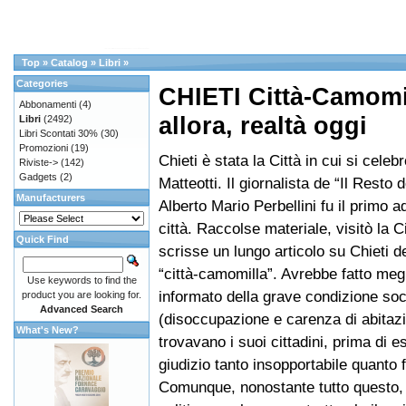
Top
»
Catalog
»
Libri
»
Categories
CHIETI Città-Camomi
Abbonamenti
(4)
allora, realtà oggi
Libri
(2492)
Libri Scontati 30%
(30)
Promozioni
(19)
Chieti è stata la Città in cui si celeb
Riviste->
(142)
Gadgets
(2)
Matteotti. Il giornalista de “Il Resto 
Manufacturers
Alberto Mario Perbellini fu il primo ad
città. Raccolse materiale, visitò la Ci
Quick Find
scrisse un lungo articolo su Chieti d
“città-camomilla”. Avrebbe fatto megl
Use keywords to find the
informato della grave condizione soc
product you are looking for.
Advanced Search
(disoccupazione e carenza di abitazio
What's New?
trovavano i suoi cittadini, prima di 
giudizio tanto insopportabile quanto 
Comunque, nonostante tutto questo, 