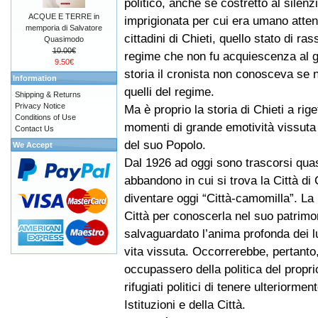
politico, anche se costretto al silenzi
ACQUE E TERRE in
imprigionata per cui era umano atten
memporia di Salvatore
cittadini di Chieti, quello stato di ra
Quasimodo
10.00€
regime che non fu acquiescenza al giu
9.50€
storia il cronista non conosceva se n
Information
quelli del regime.
Shipping & Returns
Privacy Notice
Ma è proprio la storia di Chieti a riget
Conditions of Use
momenti di grande emotività vissuta
Contact Us
del suo Popolo.
We Accept
Dal 1926 ad oggi sono trascorsi quasi
abbandono in cui si trova la Città di
diventare oggi “Città-camomilla”. La r
Città per conoscerla nel suo patrimo
salvaguardato l’anima profonda dei l
vita vissuta. Occorrerebbe, pertanto, 
occupassero della politica del proprio
rifugiati politici di tenere ulteriorm
Istituzioni e della Città.