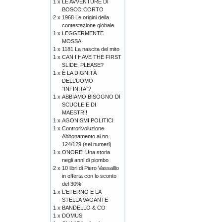
1 x
LE AVVENTURE DI
BOSCO CORTO
2 x
1968 Le origini della
contestazione globale
1 x
LEGGERMENTE
MOSSA
1 x
1181 La nascita del mito
1 x
CAN I HAVE THE FIRST
SLIDE, PLEASE?
1 x
È LA DIGNITÀ
DELL’UOMO
“INFINITA”?
1 x
ABBIAMO BISOGNO DI
SCUOLE E DI
MAESTRI!
1 x
AGONISMI POLITICI
1 x
Controrivoluzione
Abbonamento ai nn.
124/129 (sei numeri)
1 x
ONORE! Una storia
negli anni di piombo
2 x
10 libri di Piero Vassalllo
in offerta con lo sconto
del 30%
1 x
L'ETERNO E LA
STELLA VAGANTE
1 x
BANDELLO & CO
1 x
DOMUS