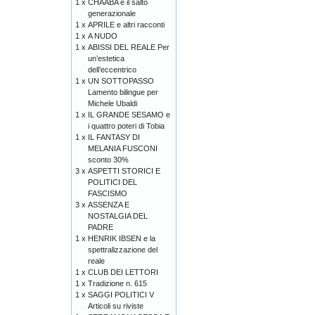
1 x
CHAABA e il salto
generazionale
1 x
APRILE e altri racconti
1 x
A NUDO
1 x
ABISSI DEL REALE Per
un’estetica
dell’eccentrico
1 x
UN SOTTOPASSO
Lamento bilingue per
Michele Ubaldi
1 x
IL GRANDE SESAMO e
i quattro poteri di Tobia
1 x
IL FANTASY DI
MELANIA FUSCONI
sconto 30%
3 x
ASPETTI STORICI E
POLITICI DEL
FASCISMO
3 x
ASSENZA E
NOSTALGIA DEL
PADRE
1 x
HENRIK IBSEN e la
spettralizzazione del
reale
1 x
CLUB DEI LETTORI
1 x
Tradizione n. 615
1 x
SAGGI POLITICI V
Articoli su riviste