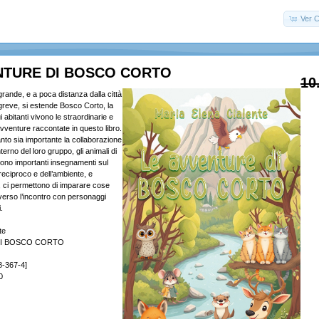
Ver C
NTURE DI BOSCO CORTO
10
grande, e a poca distanza dalla città
greve, si estende Bosco Corto, la
 abitanti vivono le straordinarie e
vventure raccontate in questo libro.
nto sia importante la collaborazione
interno del loro gruppo, gli animali di
rono importanti insegnamenti sul
 reciproco e dell’ambiente, e
e, ci permettono di imparare cose
erso l’incontro con personaggi
.
te
DI BOSCO CORTO
8-367-4]
0