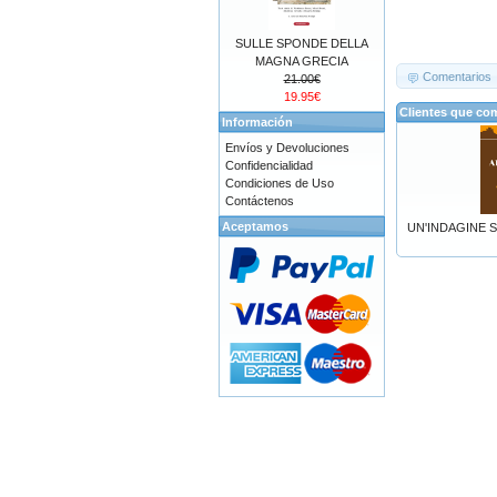
SULLE SPONDE DELLA
MAGNA GRECIA
Comentarios
21.00€
19.95€
Clientes que co
Información
Envíos y Devoluciones
Confidencialidad
Condiciones de Uso
Contáctenos
Aceptamos
UN'INDAGINE S