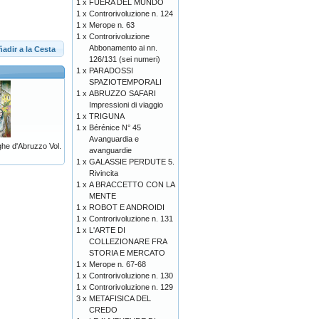
1 x
FUERA DEL MUNDO
1 x
Controrivoluzione n. 124
1 x
Merope n. 63
1 x
Controrivoluzione
Abbonamento ai nn.
adir a la Cesta
126/131 (sei numeri)
1 x
PARADOSSI
SPAZIOTEMPORALI
1 x
ABRUZZO SAFARI
Impressioni di viaggio
1 x
TRIGUNA
1 x
Bérénice N° 45
Avanguardia e
he d'Abruzzo Vol.
avanguardie
1 x
GALASSIE PERDUTE 5.
Rivincita
1 x
A BRACCETTO CON LA
MENTE
1 x
ROBOT E ANDROIDI
1 x
Controrivoluzione n. 131
1 x
L'ARTE DI
COLLEZIONARE FRA
STORIA E MERCATO
1 x
Merope n. 67-68
1 x
Controrivoluzione n. 130
1 x
Controrivoluzione n. 129
3 x
METAFISICA DEL
CREDO