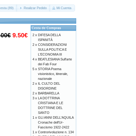
esta (89)
Realizar Pedido
Mi Cuenta
Cesta de Compras
.00€
9.50€
2 x
DIFESA DELLA
ISPANITÀ
2 x
CONSIDERAZIONI
SULLA POLITICA E
L'ECONOMIA III
4 x
BEATLESIANA Sull'arte
dei Fab Four
5 x
STORIA Poema
visionistico, itinerale,
nazionale
2 x
IL CULTO DEL
DISORDINE
2 x
BARBARELLA
3 x
LA DOTTRINA
CRISTIANA E LE
DOTTRINE DEL
SANTO
1 x
GLI ANNI DELL'AQUILA
Cronache dell’Ur-
Fascismo 1922-2422
1 x
Controrivoluzione n. 134