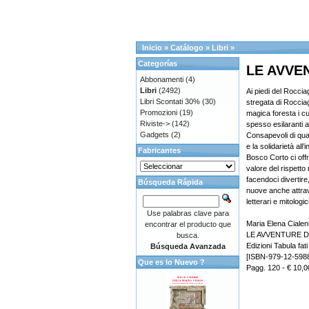
Inicio
»
Catálogo
»
Libri
»
Categorías
LE AVVE
Abbonamenti
(4)
Libri
(2492)
Ai piedi del Roccia
Libri Scontati 30%
(30)
stregata di Roccia
Promozioni
(19)
magica foresta i cui
Riviste->
(142)
spesso esilaranti a
Gadgets
(2)
Consapevoli di qua
e la solidarietà all’
Fabricantes
Bosco Corto ci off
valore del rispetto
facendoci divertir
Búsqueda Rápida
nuove anche attrav
letterari e mitologici
Use palabras clave para
Maria Elena Cialen
encontrar el producto que
LE AVVENTURE 
busca.
Edizioni Tabula fati
Búsqueda Avanzada
[ISBN-979-12-598
Que es lo Nuevo ?
Pagg. 120 - € 10,0