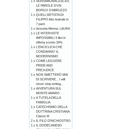
1 x
SERRAMONACESCA E
LE PAROLE D’UN
BORGO D’ABRUZZO
1 x
QUELL'ARTISTA DI
FILIPPO Atto teatrale in
7 parti
1 x
Assunta Menna: LAURA
1 x
LE INTERVISTE
IMPOSSIBILI 3 libri in
offerta sconto 30%
1 x
L'ENCICLICA CHE
CONDANNO' IL
MODERNISMO
1 x
COME LEGGERE
PRIDE AND
PREJUDICE
1 x
NON SMETTERÒ MAI
DI SCRIVERE... I will
never stop writing...
1 x
AVVENTURA SUL
MONTE AMARO
1 x
A TUTELA DELLA
FAMIGLIA
1 x
CATECHISMO DELLA
DOTTRINA CRISTIANA
Classe III
2 x
IL FILO D'INCHIOSTRO
1 x
IL DODECANESO