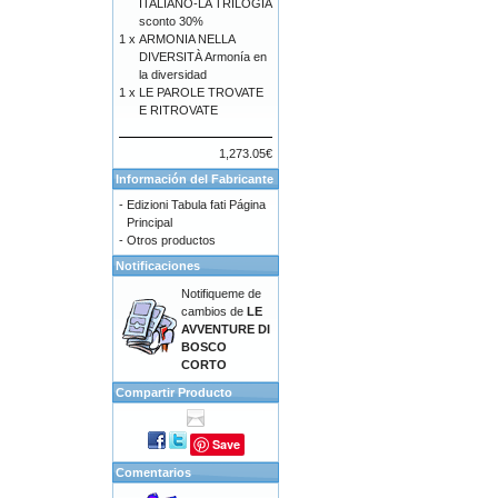
ITALIANO-LA TRILOGIA
sconto 30%
1 x
ARMONIA NELLA
DIVERSITÀ Armonía en
la diversidad
1 x
LE PAROLE TROVATE
E RITROVATE
1,273.05€
Información del Fabricante
-
Edizioni Tabula fati Página
Principal
-
Otros productos
Notificaciones
Notifiqueme de
cambios de
LE
AVVENTURE DI
BOSCO
CORTO
Compartir Producto
Save
Comentarios