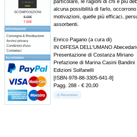
particolare, le ragioni di chi è più d
alcuna possibilità di farlo, occorrono 
SCOMPOSIZIONI
motivazioni, quelle più efficaci, per
8.00€
7.60€
assorbenti.
Informazioni
Consegna & Restituzione
Enrico Pagano (a cura di)
Avviso privacy
Condizioni d'uso
IN DIFESA DELL'UMANO Abecedari
Contattaci
Presentazione di Costanza Miriano
Accettiamo
Prefazione di Marina Casini Bandini
Edizioni Solfanelli
[ISBN-978-88-3305-641-8]
Pagg. 288 - € 20,00
Recensioni