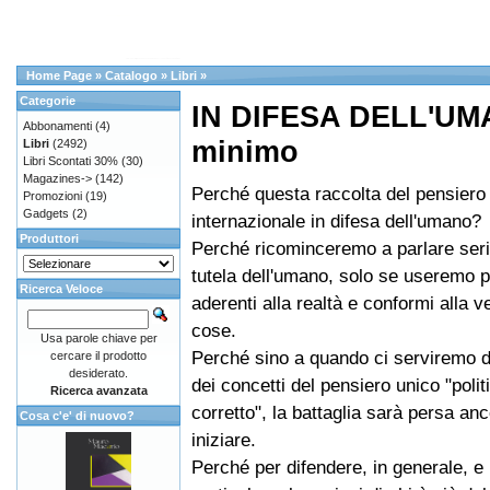
Home Page
»
Catalogo
»
Libri
»
Categorie
IN DIFESA DELL'UM
Abbonamenti
(4)
minimo
Libri
(2492)
Libri Scontati 30%
(30)
Magazines->
(142)
Perché questa raccolta del pensiero
Promozioni
(19)
Gadgets
(2)
internazionale in difesa dell'umano?
Produttori
Perché ricominceremo a parlare ser
tutela dell'umano, solo se useremo p
Ricerca Veloce
aderenti alla realtà e conformi alla ve
cose.
Usa parole chiave per
Perché sino a quando ci serviremo d
cercare il prodotto
desiderato.
dei concetti del pensiero unico "poli
Ricerca avanzata
corretto", la battaglia sarà persa anc
Cosa c'e' di nuovo?
iniziare.
Perché per difendere, in generale, e p