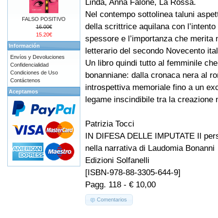
Linda, Anna Falone, La Rossa.
Nel contempo sottolinea taluni aspett
FALSO POSITIVO
della scrittrice aquilana con l’intento d
16.00€
15.20€
spessore e l’importanza che merita
Información
letterario del secondo Novecento ital
Envíos y Devoluciones
Un libro quindi tutto al femminile che
Confidencialidad
Condiciones de Uso
bonanniane: dalla cronaca nera al ro
Contáctenos
introspettiva memoriale fino a un exc
Aceptamos
legame inscindibile tra la creazione na
Patrizia Tocci
IN DIFESA DELLE IMPUTATE Il pers
nella narrativa di Laudomia Bonanni
Edizioni Solfanelli
[ISBN-978-88-3305-644-9]
Pagg. 118 - € 10,00
Comentarios