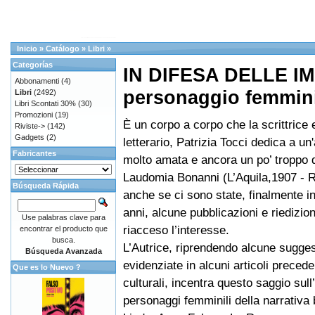
Inicio
»
Catálogo
»
Libri
»
Categorías
IN DIFESA DELLE IM
Abbonamenti
(4)
personaggio femmin
Libri
(2492)
Libri Scontati 30%
(30)
Promozioni
(19)
È un corpo a corpo che la scrittrice e
Riviste->
(142)
Gadgets
(2)
letterario, Patrizia Tocci dedica a un'a
Fabricantes
molto amata e ancora un po’ troppo 
Laudomia Bonanni (L’Aquila,1907 - 
Búsqueda Rápida
anche se ci sono state, finalmente in
anni, alcune pubblicazioni e riedizio
Use palabras clave para
riacceso l’interesse.
encontrar el producto que
busca.
L’Autrice, riprendendo alcune sugges
Búsqueda Avanzada
evidenziate in alcuni articoli preceden
Que es lo Nuevo ?
culturali, incentra questo saggio sull’
personaggi femminili della narrativa