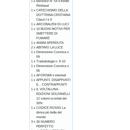
1 x
Bérénice N° 54 Il fomite
Rimbaud
1 x
CATECHISMO DELLA
DOTTRINA CRISTIANA
Classi I e II
1 x
ARCOBALENI DI LUCI
1 x
10 BUONI MOTIVI PER
SMETTERE DI
FUMARE
1 x
ANIMA SPERDUTA
2 x
ABITAVO LA LUCE
1 x
Dimensione Cosmica n.
09
1 x
Traduttologia n. 9-10
1 x
Dimensione Cosmica n.
06
1 x
AFORISMI e interludi
1 x
APPUNTI, DISAPPUNTI
E... CONTRAPPUNTI
1 x
IL VOLTALUNA -
EDIZIONI SOLFANELLI
12 volumi scontati del
30%
1 x
CODICE ROSSO La
divisa più bella del
mondo
3 x
36 NUMERO
PERFETTO