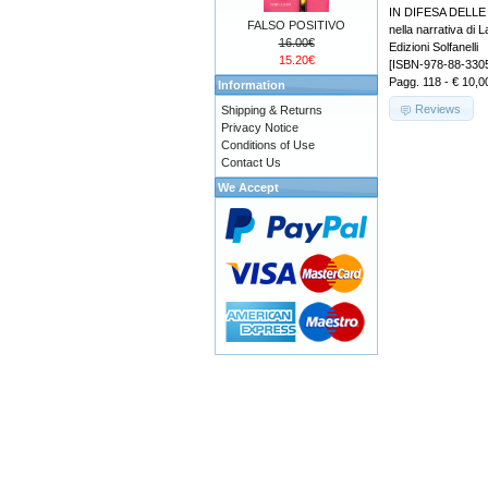
IN DIFESA DELLE 
FALSO POSITIVO
nella narrativa di
16.00€
Edizioni Solfanelli
15.20€
[ISBN-978-88-330
Pagg. 118 - € 10,0
Information
Reviews
Shipping & Returns
Privacy Notice
Conditions of Use
Contact Us
We Accept