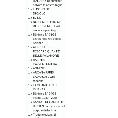
ITALIANO 18 punti per
salvare la nostra lingua
1 x
IL DONO DEL
DIAVOLO
1 x
BLIND
1 x
NON SMETTERÒ MAI
DI SCRIVERE... I will
never stop writing...
1 x
Bérénice N° 31/32
L’Eros nelle Arti e nelle
Scienze
1 x
A LI CULLE DE
PESCARE QUANT’È
BELLE FA L’AMORE
1 x
BALTHIS
L'AVVENTURIERA
1 x
AGNESE
1 x
ARCANA JURIS
L’Avvocato e altri
racconti...
1 x
LA GUARIGIONE DI
ISHANAR
1 x
Bérénice N° 34/35
Inismo 1980 - 2005
1 x
SANTA ILDEGARDA DI
BINGEN La medicina del
corpo e dell’anima
1 x
Traduttologia n. 18