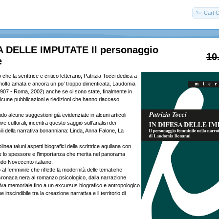
Cart C
A DELLE IMPUTATE Il personaggio
10
e
he la scrittrice e critico letterario, Patrizia Tocci dedica a
, molto amata e ancora un po’ troppo dimenticata, Laudomia
1907 - Roma, 2002) anche se ci sono state, finalmente in
 alcune pubblicazioni e riedizioni che hanno riacceso
ndo alcune suggestioni già evidenziate in alcuni articoli
ive culturali, incentra questo saggio sull’analisi dei
li della narrativa bonanniana: Linda, Anna Falone, La
nea taluni aspetti biografici della scrittrice aquilana con
uirle lo spessore e l’importanza che merita nel panorama
ndo Novecento italiano.
o al femminile che riflette la modernità delle tematiche
cronaca nera al romanzo psicologico, dalla narrazione
tiva memoriale fino a un excursus biografico e antropologico
e inscindibile tra la creazione narrativa e il territorio di