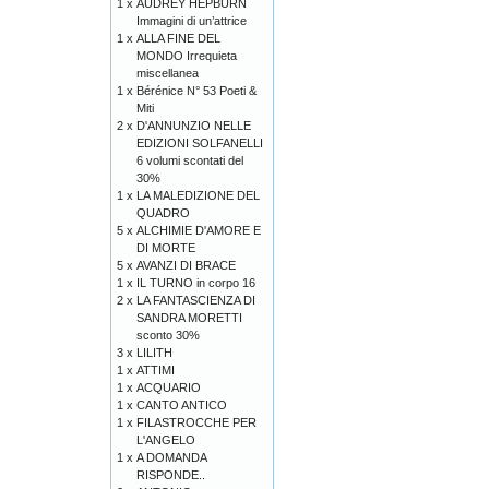
1 x
AUDREY HEPBURN
Immagini di un’attrice
1 x
ALLA FINE DEL
MONDO Irrequieta
miscellanea
1 x
Bérénice N° 53 Poeti &
Miti
2 x
D'ANNUNZIO NELLE
EDIZIONI SOLFANELLI
6 volumi scontati del
30%
1 x
LA MALEDIZIONE DEL
QUADRO
5 x
ALCHIMIE D'AMORE E
DI MORTE
5 x
AVANZI DI BRACE
1 x
IL TURNO in corpo 16
2 x
LA FANTASCIENZA DI
SANDRA MORETTI
sconto 30%
3 x
LILITH
1 x
ATTIMI
1 x
ACQUARIO
1 x
CANTO ANTICO
1 x
FILASTROCCHE PER
L'ANGELO
1 x
A DOMANDA
RISPONDE..