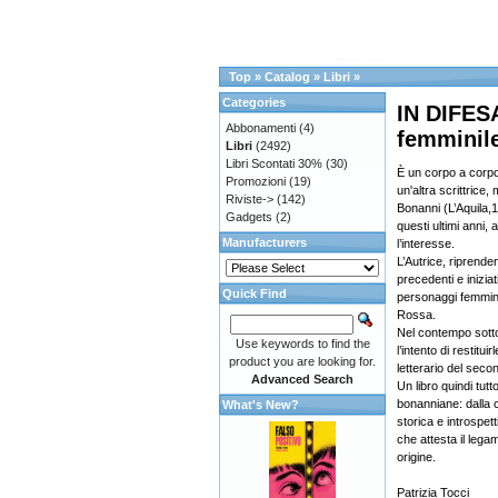
Top
»
Catalog
»
Libri
»
Categories
IN DIFES
Abbonamenti
(4)
femminil
Libri
(2492)
Libri Scontati 30%
(30)
È un corpo a corpo c
Promozioni
(19)
un'altra scrittrice
Riviste->
(142)
Bonanni (L’Aquila,
Gadgets
(2)
questi ultimi anni,
Manufacturers
l’interesse.
L’Autrice, riprende
precedenti e iniziat
Quick Find
personaggi femmini
Rossa.
Nel contempo sottoli
Use keywords to find the
l’intento di restit
product you are looking for.
letterario del seco
Advanced Search
Un libro quindi tutt
bonanniane: dalla 
What's New?
storica e introspet
che attesta il legam
origine.
Patrizia Tocci