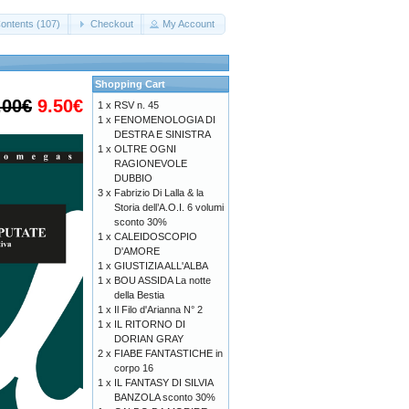
ontents (107)
Checkout
My Account
Shopping Cart
.00€
9.50€
1 x
RSV n. 45
1 x
FENOMENOLOGIA DI
DESTRA E SINISTRA
1 x
OLTRE OGNI
RAGIONEVOLE
DUBBIO
3 x
Fabrizio Di Lalla & la
Storia dell’A.O.I. 6 volumi
sconto 30%
1 x
CALEIDOSCOPIO
D'AMORE
1 x
GIUSTIZIA ALL'ALBA
1 x
BOU ASSIDA La notte
della Bestia
1 x
Il Filo d'Arianna N° 2
1 x
IL RITORNO DI
DORIAN GRAY
2 x
FIABE FANTASTICHE in
corpo 16
1 x
IL FANTASY DI SILVIA
BANZOLA sconto 30%