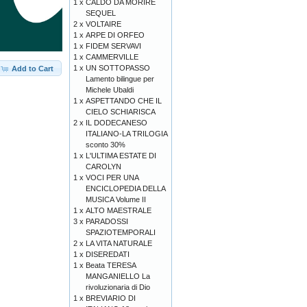
1 x
CALDO DA MORIRE
SEQUEL
2 x
VOLTAIRE
1 x
ARPE DI ORFEO
1 x
FIDEM SERVAVI
1 x
CAMMERVILLE
1 x
UN SOTTOPASSO
Add to Cart
Lamento bilingue per
Michele Ubaldi
1 x
ASPETTANDO CHE IL
CIELO SCHIARISCA
2 x
IL DODECANESO
ITALIANO-LA TRILOGIA
sconto 30%
1 x
L'ULTIMA ESTATE DI
CAROLYN
1 x
VOCI PER UNA
ENCICLOPEDIA DELLA
MUSICA Volume II
1 x
ALTO MAESTRALE
3 x
PARADOSSI
SPAZIOTEMPORALI
2 x
LA VITA NATURALE
1 x
DISEREDATI
1 x
Beata TERESA
MANGANIELLO La
rivoluzionaria di Dio
1 x
BREVIARIO DI