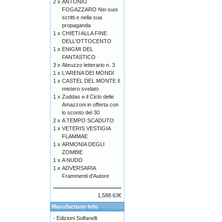
2 x
ANTONIO
FOGAZZARO Nei suoi
scritti e nella sua
propaganda
1 x
CHIETI ALLA FINE
DELL'OTTOCENTO
1 x
ENIGMI DEL
FANTASTICO
3 x
Abruzzo letterario n. 3
1 x
L'ARENA DEI MONDI
1 x
CASTEL DEL MONTE Il
mistero svelato
1 x
Zuddas e il Ciclo delle
Amazzoni in offerta con
lo sconto del 30
2 x
A TEMPO SCADUTO
1 x
VETERIS VESTIGIA
FLAMMAE
1 x
ARMONIA DEGLI
ZOMBIE
1 x
A NUDO
1 x
ADVERSARIA
Frammenti d'Autore
1,588.63€
Manufacturer Info
-
Edizioni Solfanelli