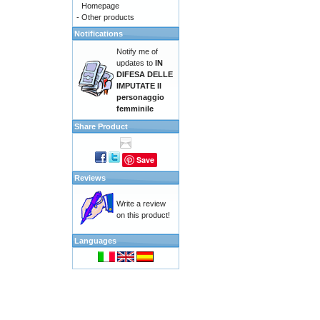
Homepage
-
Other products
Notifications
Notify me of
updates to
IN
DIFESA DELLE
IMPUTATE Il
personaggio
femminile
Share Product
Save
Reviews
Write a review
on this product!
Languages