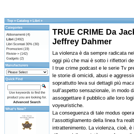
Top
»
Catalog
»
Libri
»
Categories
TRUE CRIME Da Jack 
Abbonamenti
(4)
Jeffrey Dahmer
Libri
(2492)
Libri Scontati 30%
(30)
Promozioni
(19)
La violenza è da sempre radicata ne
Riviste->
(142)
Gadgets
(2)
oggi più che mai è sotto i riflettori 
Manufacturers
I true crime podcast e le serie Tv pre
le storie di omicidi, abusi e aggress
Quick Find
soprattutto leva sui dettagli più maca
sull’aspetto sensazionale, in modo d
Use keywords to find the
assoggettare il pubblico alle loro log
product you are looking for.
Advanced Search
voyeuristiche.
What's New?
La conseguenza di tale modus opera
l’assottigliamento della linea fra real
intrattenimento. La violenza, cioè, è 