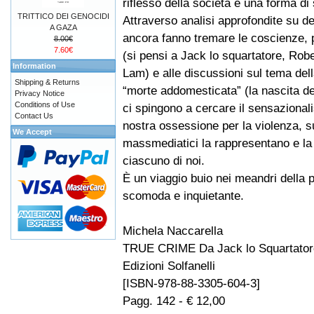
riflesso della società e una forma di
TRITTICO DEI GENOCIDI
Attraverso analisi approfondite su del
A GAZA
ancora fanno tremare le coscienze, po
8.00€
7.60€
(si pensi a Jack lo squartatore, Robe
Information
Lam) e alle discussioni sul tema del
Shipping & Returns
“morte addomesticata” (la nascita de
Privacy Notice
Conditions of Use
ci spingono a cercare il sensazionalis
Contact Us
nostra ossessione per la violenza, su
We Accept
massmediatici la rappresentano e la
ciascuno di noi.
È un viaggio buio nei meandri della p
scomoda e inquietante.
Michela Naccarella
TRUE CRIME Da Jack lo Squartator
Edizioni Solfanelli
[ISBN-978-88-3305-604-3]
Pagg. 142 - € 12,00