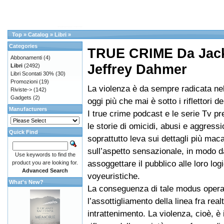
Top
»
Catalog
»
Libri
»
Categories
TRUE CRIME Da Jack 
Abbonamenti
(4)
Jeffrey Dahmer
Libri
(2492)
Libri Scontati 30%
(30)
Promozioni
(19)
La violenza è da sempre radicata ne
Riviste->
(142)
Gadgets
(2)
oggi più che mai è sotto i riflettori 
Manufacturers
I true crime podcast e le serie Tv pre
le storie di omicidi, abusi e aggress
Quick Find
soprattutto leva sui dettagli più maca
sull’aspetto sensazionale, in modo d
Use keywords to find the
assoggettare il pubblico alle loro log
product you are looking for.
Advanced Search
voyeuristiche.
What's New?
La conseguenza di tale modus opera
l’assottigliamento della linea fra real
intrattenimento. La violenza, cioè, è 