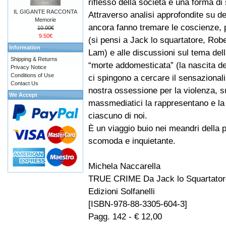
riflesso della società e una forma di
IL GIGANTE RACCONTA
Attraverso analisi approfondite su del
Memorie
ancora fanno tremare le coscienze, po
10.00€
9.50€
(si pensi a Jack lo squartatore, Robe
Information
Lam) e alle discussioni sul tema del
Shipping & Returns
“morte addomesticata” (la nascita de
Privacy Notice
Conditions of Use
ci spingono a cercare il sensazionalis
Contact Us
nostra ossessione per la violenza, su
We Accept
massmediatici la rappresentano e la
ciascuno di noi.
È un viaggio buio nei meandri della p
scomoda e inquietante.
Michela Naccarella
TRUE CRIME Da Jack lo Squartator
Edizioni Solfanelli
[ISBN-978-88-3305-604-3]
Pagg. 142 - € 12,00