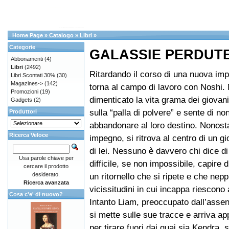
Home Page
»
Catalogo
»
Libri
»
Categorie
GALASSIE PERDUTE 5
Abbonamenti
(4)
Libri
(2492)
Ritardando il corso di una nuova im
Libri Scontati 30%
(30)
Magazines->
(142)
torna al campo di lavoro con Noshi.
Promozioni
(19)
dimenticato la vita grama dei giovani
Gadgets
(2)
sulla “palla di polvere” e sente di non
Produttori
abbandonare al loro destino. Nonosta
Ricerca Veloce
impegno, si ritrova al centro di un g
di lei. Nessuno è davvero chi dice di
Usa parole chiave per
difficile, se non impossibile, capire di
cercare il prodotto
desiderato.
un ritornello che si ripete e che nepp
Ricerca avanzata
vicissitudini in cui incappa riescono
Cosa c'e' di nuovo?
Intanto Liam, preoccupato dall’assen
si mette sulle sue tracce e arriva a
per tirare fuori dai guai sia Kendra, s