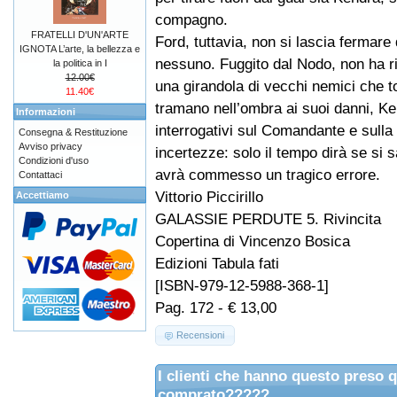
compagno.
FRATELLI D'UN'ARTE
Ford, tuttavia, non si lascia fermare
IGNOTA L’arte, la bellezza e
nessuno. Fuggito dal Nodo, non ha rin
la politica in I
12.00€
una girandola di vecchi nemici che 
11.40€
tramano nell’ombra ai suoi danni, K
Informazioni
interrogativi sul Comandante e sulla
Consegna & Restituzione
Avviso privacy
incertezze: solo il tempo dirà se si 
Condizioni d'uso
avrà commesso un tragico errore.
Contattaci
Vittorio Piccirillo
Accettiamo
GALASSIE PERDUTE 5. Rivincita
Copertina di Vincenzo Bosica
Edizioni Tabula fati
[ISBN-979-12-5988-368-1]
Pag. 172 - € 13,00
Recensioni
I clienti che hanno questo preso 
comprato?????