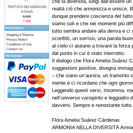
che la diversità, lungi dall’essere un
TRITTICO DEI GENOCIDI
realtà ciò che armonizza e unisce. 
A GAZA
dunque prendere coscienza del fatto
8.00€
7.60€
siamo soli e che nei momenti più diff
Information
tutto sembra andare alla deriva e ci
Shipping & Returns
sconfitti, un sorriso, una parola buo
Privacy Notice
Conditions of Use
al cielo ci aiutano a trovare la forza
Contact Us
dal punto in cui è stato interrotto.
We Accept
Il dialogo che Flora Amelia Suárez C
suggestioni positive, disegna immagi
– che siano un’aurora, un tramonto o
mente e ci ricordano che ogni giorno 
Leggendo questi versi, insomma, non 
nell’universo variopinto e leggiadro 
davvero. Sempre e nonostante tutto.
Flora Amelia Suárez Cárdenas
ARMONIA NELLA DIVERSITÀ Armonía