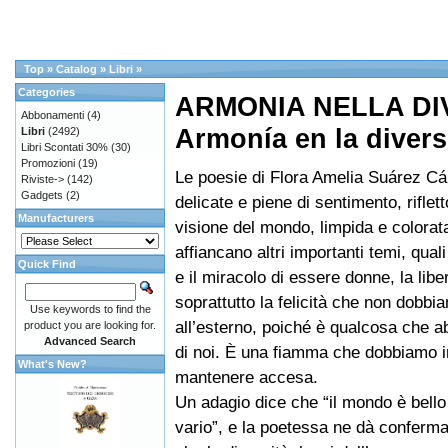
Top
»
Catalog
»
Libri
»
Categories
ARMONIA NELLA DI
Abbonamenti
(4)
Armonía en la diver
Libri
(2492)
Libri Scontati 30%
(30)
Promozioni
(19)
Le poesie di Flora Amelia Suárez C
Riviste->
(142)
Gadgets
(2)
delicate e piene di sentimento, riflet
Manufacturers
visione del mondo, limpida e colorat
affiancano altri importanti temi, quali
Quick Find
e il miracolo di essere donne, la liber
soprattutto la felicità che non dobb
Use keywords to find the
all’esterno, poiché è qualcosa che 
product you are looking for.
Advanced Search
di noi. È una fiamma che dobbiamo 
What's New?
mantenere accesa.
Un adagio dice che “il mondo è bello
vario”, e la poetessa ne dà conferm