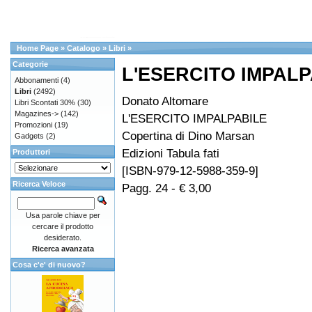
Home Page
»
Catalogo
»
Libri
»
Categorie
L'ESERCITO IMPALP
Abbonamenti
(4)
Libri
(2492)
Donato Altomare
Libri Scontati 30%
(30)
Magazines->
(142)
L'ESERCITO IMPALPABILE
Promozioni
(19)
Copertina di Dino Marsan
Gadgets
(2)
Edizioni Tabula fati
Produttori
[ISBN-979-12-5988-359-9]
Ricerca Veloce
Pagg. 24 - € 3,00
Usa parole chiave per
cercare il prodotto
desiderato.
Ricerca avanzata
Cosa c'e' di nuovo?