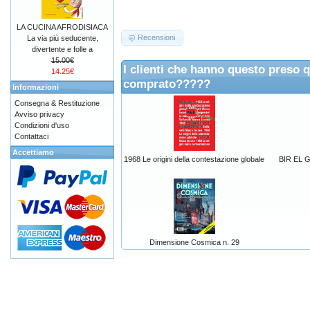
LA CUCINA AFRODISIACA
Recensioni
La via più seducente,
divertente e folle a
15.00€
I clienti che hanno questo preso 
14.25€
comprato?????
Informazioni
Consegna & Restituzione
Avviso privacy
Condizioni d'uso
Contattaci
Accettiamo
1968 Le origini della contestazione globale
BIR EL GO
Dimensione Cosmica n. 29